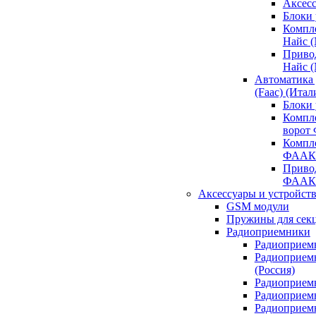
Аксесс
Блоки 
Компл
Найс 
Приво
Найс 
Автоматика
(Faac) (Итал
Блоки
Компл
ворот
Компл
ФААК
Привод
ФААК
Аксессуары и устройств
GSM модули
Пружины для сек
Радиоприемники
Радиоприемн
Радиоприем
(Россия)
Радиоприемн
Радиоприемн
Радиоприемн