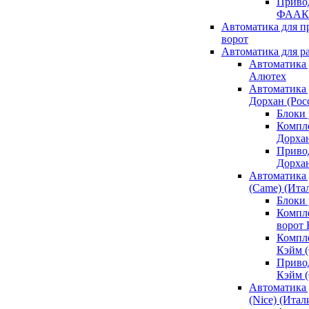
Привод
ФААК
Автоматика для 
ворот
Автоматика для р
Автоматика 
Алютех
Автоматика 
Дорхан (Рос
Блоки 
Компл
Дорха
Приво
Дорха
Автоматика 
(Came) (Ита
Блоки
Компл
ворот
Компл
Кэйм 
Приво
Кэйм 
Автоматика 
(Nice) (Итал