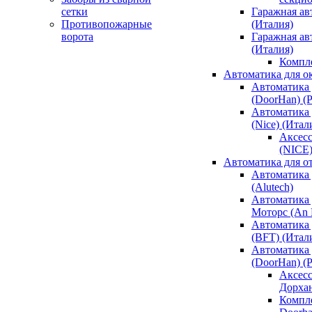
сетки
Гаражная ав
Противопожарные
(Италия)
ворота
Гаражная а
(Италия)
Компл
Автоматика для о
Автоматика 
(DoorHan) (
Автоматика 
(Nice) (Итал
Аксесс
(NICE
Автоматика для о
Автоматика 
(Alutech)
Автоматика 
Моторс (An M
Автоматика 
(BFT) (Итал
Автоматика 
(DoorHan) (
Аксесс
Дорха
Компле