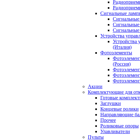
Радиоприемн
Радиоприе
Сигнальные ламп
Сигнальные 
Сигнальные 
Сигнальные
Устройства управ
Устройства 
(Италия)
Фотоэлементы
Фотоэлемен
(Россия)
Фотоэлемент
Фотоэлемент
Фотоэлемент
Акции
Комплектующие для отк
Готовые комплек
Заглушки
Концевые ролики
Направляющие ба
Прочее
Роликовые опоры
Улавливатели
Пульты