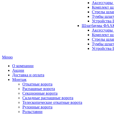
Аксессуары 
Комплект шл
Стрелы шлаг
Тумбы шлагб
Устройства 
Шлагбаумы ФААК 
Аксессуары
Комплект ш
Стрелы шла
Тумбы шлаг
Устройства
Меню
О компании
Акции
Доставка и оплата
Монтаж
Откатные ворота
Распашные ворота
Секционные ворота
Складные распашные ворота
Телескопические откатные ворота
Рулонные ворота
Рольставни