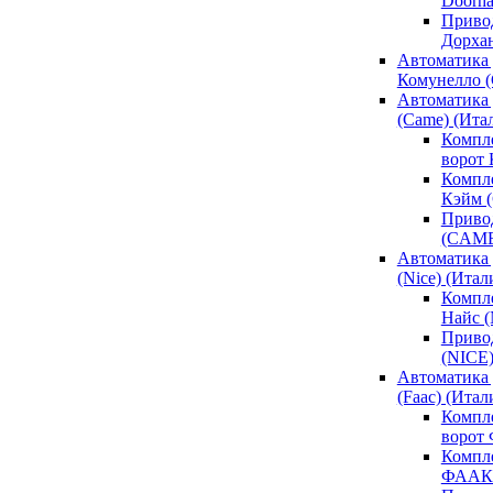
Doorh
Привод
Дорха
Автоматика 
Комунелло (
Автоматика 
(Came) (Ита
Компл
ворот
Компле
Кэйм 
Привод
(CAM
Автоматика 
(Nice) (Итал
Компле
Найс 
Привод
(NICE
Автоматика
(Faac) (Итал
Компл
ворот
Компле
ФААК