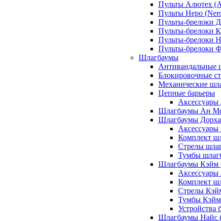
Пульты Алютех (A
Пульты Неро (Ner
Пульты-брелоки Д
Пульты-брелоки К
Пульты-брелоки Н
Пульты-брелоки 
Шлагбаумы
Антивандальные 
Блокировочные ст
Механические шл
Цепные барьеры
Аксессуары 
Шлагбаумы Ан М
Шлагбаумы Дорхан
Аксессуары 
Комплект шл
Стрелы шлаг
Тумбы шлагб
Шлагбаумы Кэйм (
Аксессуары
Комплект ш
Стрелы Кэй
Тумбы Кэйм
Устройства 
Шлагбаумы Найс (