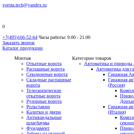
vorota.tech@yandex.ru
0
+7(495)166-52-64
Часы работы: 9.00 - 21.00
Заказать звонок
Каталог продукции
Монтаж
Категории товаров
Откатные ворота
Автоматика и приводы 
Распашные ворота
Автоматика для г
Секционные ворота
Гаражная Ав
Складные распашные
Гаражная ав
ворота
(Россия)
Телескопические
Компл
откатные ворота
Приво
Рулонные ворота
Дорхан
Рольставни
Гаражная а
Калитки и двери
(Италия)
Антивандальные
Компл
шлагбаумы
секци
Фундамент
Приво
Заборы из сварной
секци