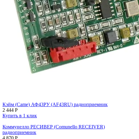
Кэйм (Came) АФ43РУ (AF43RU) радиоприемник
2 444
Р
Купить в 1 клик
Коммунелло РЕСИВЕР (Comunello RECEIVER)
радиоприемник
4 870
Р