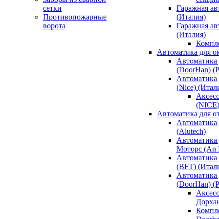
сетки
Гаражная ав
Противопожарные
(Италия)
ворота
Гаражная а
(Италия)
Компл
Автоматика для о
Автоматика 
(DoorHan) (
Автоматика 
(Nice) (Итал
Аксесс
(NICE
Автоматика для о
Автоматика 
(Alutech)
Автоматика 
Моторс (An M
Автоматика 
(BFT) (Итал
Автоматика 
(DoorHan) (
Аксесс
Дорха
Компле