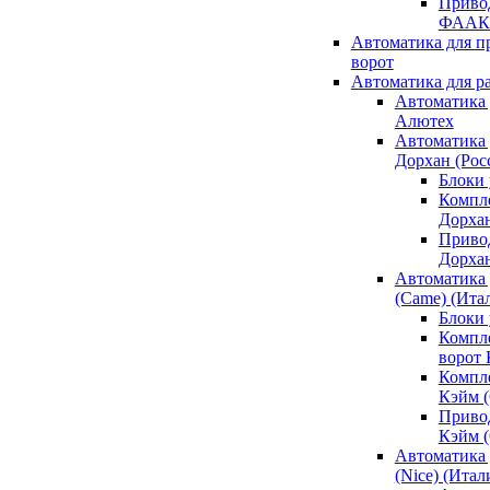
Привод
ФААК
Автоматика для 
ворот
Автоматика для р
Автоматика 
Алютех
Автоматика 
Дорхан (Рос
Блоки 
Компл
Дорха
Приво
Дорха
Автоматика 
(Came) (Ита
Блоки
Компл
ворот
Компл
Кэйм 
Приво
Кэйм 
Автоматика 
(Nice) (Итал