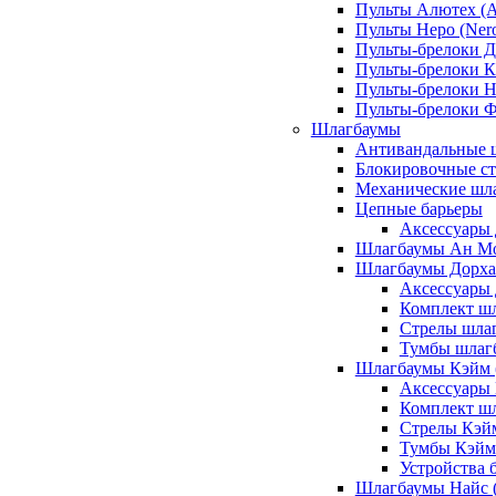
Пульты Алютех (A
Пульты Неро (Ner
Пульты-брелоки Д
Пульты-брелоки К
Пульты-брелоки Н
Пульты-брелоки 
Шлагбаумы
Антивандальные 
Блокировочные ст
Механические шл
Цепные барьеры
Аксессуары 
Шлагбаумы Ан М
Шлагбаумы Дорхан
Аксессуары 
Комплект шл
Стрелы шлаг
Тумбы шлагб
Шлагбаумы Кэйм (
Аксессуары
Комплект ш
Стрелы Кэй
Тумбы Кэйм
Устройства 
Шлагбаумы Найс (