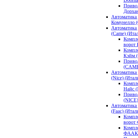
Doorh
Привод
Дорха
Автоматика 
Комунелло (
Автоматика 
(Came) (Ита
Компл
ворот
Компле
Кэйм 
Привод
(CAM
Автоматика 
(Nice) (Итал
Компле
Найс 
Привод
(NICE
Автоматика
(Faac) (Итал
Компл
ворот
Компле
ФААК