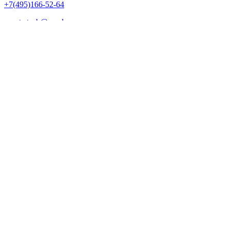
+7(495)166-52-64
vorota.tech@yandex.ru
ВСЕ ПРАВА ЗАЩИЩЕНЫ © 2024 vorota.tech - Установка
ворот любых типов, продажа автоматики и аксессуаров
Заказать звонок
Я
согласен с условиями
политики конфиденциальности
.
отправить
Купить в 1 клик
Я
согласен с условиями
политики конфиденциальности
.
заказать
Поиск
Искать