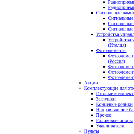
Радиоприемн
Радиоприе
Сигнальные ламп
Сигнальные 
Сигнальные 
Сигнальные
Устройства управ
Устройства 
(Италия)
Фотоэлементы
Фотоэлемен
(Россия)
Фотоэлемент
Фотоэлемент
Фотоэлемент
Акции
Комплектующие для отк
Готовые комплек
Заглушки
Концевые ролики
Направляющие ба
Прочее
Роликовые опоры
Улавливатели
Пульты