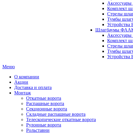
Аксессуары 
Комплект шл
Стрелы шлаг
Тумбы шлагб
Устройства 
Шлагбаумы ФААК 
Аксессуары
Комплект ш
Стрелы шла
Тумбы шлаг
Устройства
Меню
О компании
Акции
Доставка и оплата
Монтаж
Откатные ворота
Распашные ворота
Секционные ворота
Складные распашные ворота
Телескопические откатные ворота
Рулонные ворота
Рольставни