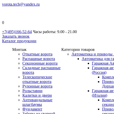
vorota.tech@yandex.ru
0
+7(495)166-52-64
Часы работы: 9.00 - 21.00
Заказать звонок
Каталог продукции
Монтаж
Категории товаров
Откатные ворота
Автоматика и приводы 
Распашные ворота
Автоматика для г
Секционные ворота
Гаражная Ав
Складные распашные
Гаражная ав
ворота
(Россия)
Телескопические
Компл
откатные ворота
Приво
Рулонные ворота
Дорхан
Рольставни
Гаражная а
Калитки и двери
(Италия)
Антивандальные
Компл
шлагбаумы
секци
Фундамент
Приво
Заборы из сварной
секци