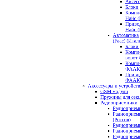
Аксесс
Блоки 
Компл
Найс 
Приво
Найс 
Автоматика
(Faac) (Итал
Блоки
Компл
ворот
Компл
ФААК
Привод
ФААК
Аксессуары и устройств
GSM модули
Пружины для сек
Радиоприемники
Радиоприемн
Радиоприем
(Россия)
Радиоприемн
Радиоприемн
Радиоприемн