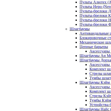
Пульты Алютех (A
Пульты Неро (Ner
Пульты-брелоки Д
Пульты-брелоки К
Пульты-брелоки Н
Пульты-брелоки 
Шлагбаумы
Антивандальные 
Блокировочные ст
Механические шл
Цепные барьеры
Аксессуары 
Шлагбаумы Ан М
Шлагбаумы Дорхан
Аксессуары 
Комплект шл
Стрелы шлаг
Тумбы шлагб
Шлагбаумы Кэйм (
Аксессуары
Комплект ш
Стрелы Кэй
Тумбы Кэйм
Устройства 
Шлагбаумы Найс (