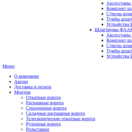
Аксессуары 
Комплект шл
Стрелы шлаг
Тумбы шлагб
Устройства 
Шлагбаумы ФААК 
Аксессуары
Комплект ш
Стрелы шла
Тумбы шлаг
Устройства
Меню
О компании
Акции
Доставка и оплата
Монтаж
Откатные ворота
Распашные ворота
Секционные ворота
Складные распашные ворота
Телескопические откатные ворота
Рулонные ворота
Рольставни