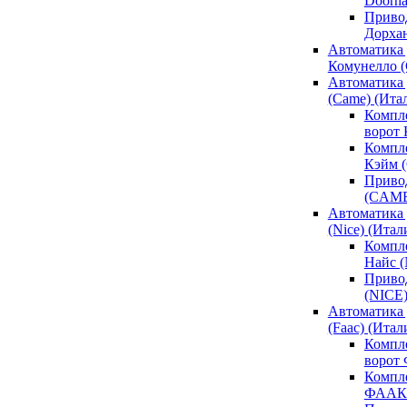
Doorh
Привод
Дорха
Автоматика 
Комунелло (
Автоматика 
(Came) (Ита
Компл
ворот
Компле
Кэйм 
Привод
(CAM
Автоматика 
(Nice) (Итал
Компле
Найс 
Привод
(NICE
Автоматика
(Faac) (Итал
Компл
ворот
Компле
ФААК