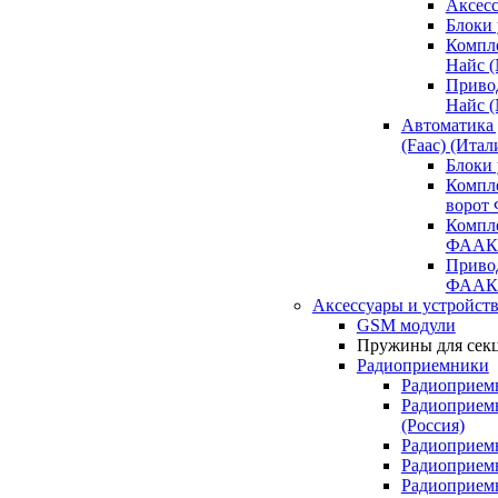
Аксесс
Блоки 
Компл
Найс 
Приво
Найс 
Автоматика
(Faac) (Итал
Блоки
Компл
ворот
Компл
ФААК
Привод
ФААК
Аксессуары и устройств
GSM модули
Пружины для сек
Радиоприемники
Радиоприемн
Радиоприем
(Россия)
Радиоприемн
Радиоприемн
Радиоприемн