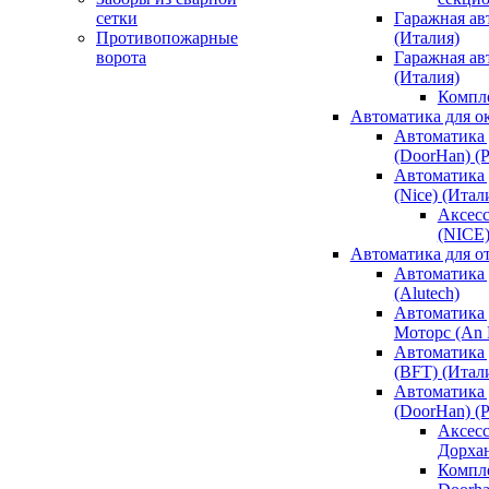
сетки
Гаражная ав
Противопожарные
(Италия)
ворота
Гаражная а
(Италия)
Компл
Автоматика для о
Автоматика 
(DoorHan) (
Автоматика 
(Nice) (Итал
Аксесс
(NICE
Автоматика для о
Автоматика 
(Alutech)
Автоматика 
Моторс (An M
Автоматика 
(BFT) (Итал
Автоматика 
(DoorHan) (
Аксесс
Дорха
Компле