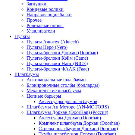
Заглушки
Концевые ролики
Направляющие балки
Прочее
Роликовые опоры
Улавливатели
Пульты
Пульты Алютех (Alutech)
Пульты Неро (Nero)
Пульты-брелоки Дорхан (Doorhan)
Пульты-брелоки Кэйм (Came)
Пульты-брелоки Найс (NICE)
Пульты-брелоки ФААК (Faac)
Шлагбаумы
Антивандальные шлагбаумы
Блокировочные столбы (болларды)
Механические шлагбаумы
Цепные барьеры
Аксессуары для шлагбаумов
Шлагбаумы Ан Моторс (AN-MOTORS)
Шлагбаумы Дорхан (DoorHan) (Россия)
Аксессуары Дорхан (Doorhan)
Комплект шлагбаума Дорхан (Doorhan)
Стрелы шлагбаумов Дорхан (Doorhan)
Тумбы шлагбаумов Дорхан (Doorhan)