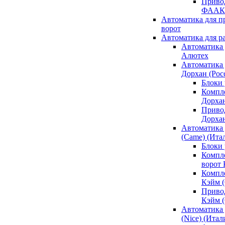
Привод
ФААК
Автоматика для 
ворот
Автоматика для р
Автоматика 
Алютех
Автоматика 
Дорхан (Рос
Блоки 
Компл
Дорха
Приво
Дорха
Автоматика 
(Came) (Ита
Блоки
Компл
ворот
Компл
Кэйм 
Приво
Кэйм 
Автоматика 
(Nice) (Итал