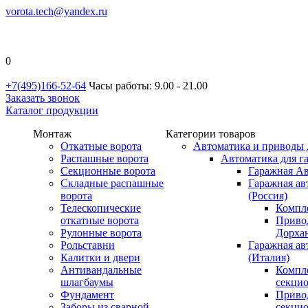
vorota.tech@yandex.ru
0
+7(495)166-52-64
Часы работы: 9.00 - 21.00
Заказать звонок
Каталог продукции
Монтаж
Категории товаров
Откатные ворота
Автоматика и приводы 
Распашные ворота
Автоматика для г
Секционные ворота
Гаражная Ав
Складные распашные
Гаражная ав
ворота
(Россия)
Телескопические
Компл
откатные ворота
Приво
Рулонные ворота
Дорхан
Рольставни
Гаражная а
Калитки и двери
(Италия)
Антивандальные
Компл
шлагбаумы
секци
Фундамент
Приво
Заборы из сварной
секци