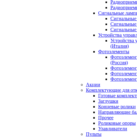
Радиоприемн
Радиоприе
Сигнальные ламп
Сигнальные 
Сигнальные 
Сигнальные
Устройства управ
Устройства 
(Италия)
Фотоэлементы
Фотоэлемен
(Россия)
Фотоэлемент
Фотоэлемент
Фотоэлемент
Акции
Комплектующие для отк
Готовые комплек
Заглушки
Концевые ролики
Направляющие ба
Прочее
Роликовые опоры
Улавливатели
Пульты