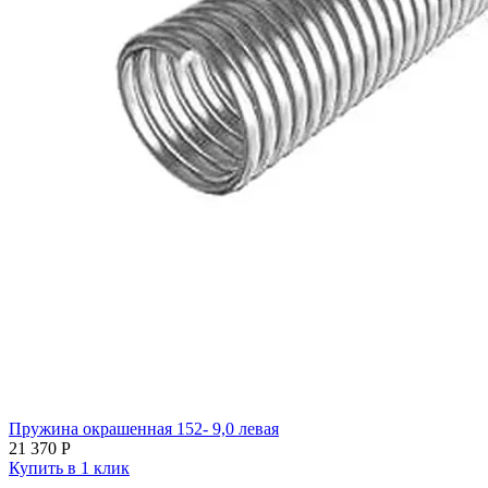
Пружина окрашенная 152- 9,0 левая
21 370
Р
Купить в 1 клик