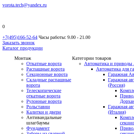
vorota.tech@yandex.ru
0
+7(495)166-52-64
Часы работы: 9.00 - 21.00
Заказать звонок
Каталог продукции
Монтаж
Категории товаров
Откатные ворота
Автоматика и приводы 
Распашные ворота
Автоматика для г
Секционные ворота
Гаражная Ав
Складные распашные
Гаражная ав
ворота
(Россия)
Телескопические
Компл
откатные ворота
Приво
Рулонные ворота
Дорхан
Рольставни
Гаражная а
Калитки и двери
(Италия)
Антивандальные
Компл
шлагбаумы
секци
Фундамент
Приво
Заборы из сварной
секци