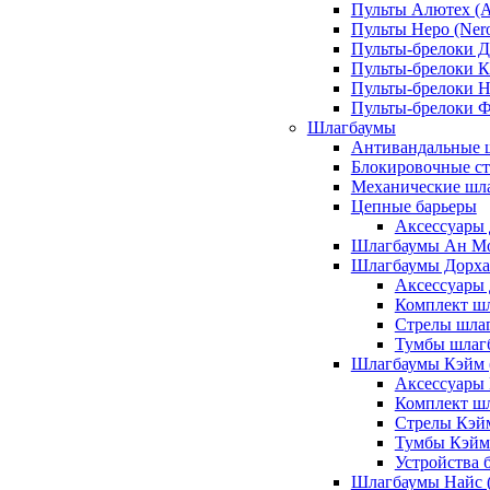
Пульты Алютех (A
Пульты Неро (Ner
Пульты-брелоки Д
Пульты-брелоки К
Пульты-брелоки Н
Пульты-брелоки 
Шлагбаумы
Антивандальные 
Блокировочные ст
Механические шл
Цепные барьеры
Аксессуары 
Шлагбаумы Ан М
Шлагбаумы Дорхан
Аксессуары 
Комплект шл
Стрелы шлаг
Тумбы шлагб
Шлагбаумы Кэйм (
Аксессуары
Комплект ш
Стрелы Кэй
Тумбы Кэйм
Устройства 
Шлагбаумы Найс (