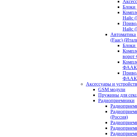
Аксесс
Блоки 
Компл
Найс 
Приво
Найс 
Автоматика
(Faac) (Итал
Блоки
Компл
ворот
Компл
ФААК
Привод
ФААК
Аксессуары и устройств
GSM модули
Пружины для сек
Радиоприемники
Радиоприемн
Радиоприем
(Россия)
Радиоприемн
Радиоприемн
Радиоприемн