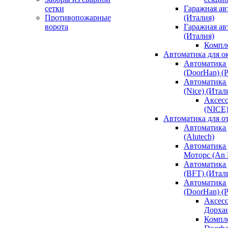
сетки
Гаражная ав
Противопожарные
(Италия)
ворота
Гаражная а
(Италия)
Компл
Автоматика для о
Автоматика 
(DoorHan) (
Автоматика 
(Nice) (Итал
Аксесс
(NICE
Автоматика для о
Автоматика 
(Alutech)
Автоматика 
Моторс (An M
Автоматика 
(BFT) (Итал
Автоматика 
(DoorHan) (
Аксесс
Дорха
Компле