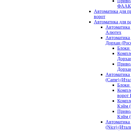
Привод
ФААК
Автоматика для 
ворот
Автоматика для р
Автоматика 
Алютех
Автоматика 
Дорхан (Рос
Блоки 
Компл
Дорха
Приво
Дорха
Автоматика 
(Came) (Ита
Блоки
Компл
ворот
Компл
Кэйм 
Приво
Кэйм 
Автоматика 
(Nice) (Итал