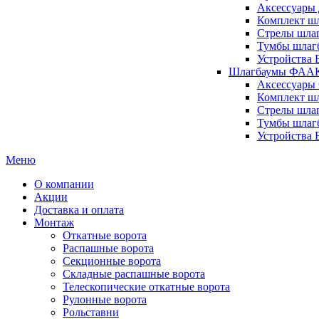
Аксессуары 
Комплект шл
Стрелы шлаг
Тумбы шлагб
Устройства 
Шлагбаумы ФААК 
Аксессуары
Комплект ш
Стрелы шла
Тумбы шлаг
Устройства
Меню
О компании
Акции
Доставка и оплата
Монтаж
Откатные ворота
Распашные ворота
Секционные ворота
Складные распашные ворота
Телескопические откатные ворота
Рулонные ворота
Рольставни