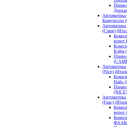
Doorh
Привод
Дорха
Автоматика 
Комунелло (
Автоматика 
(Came) (Ита
Компл
ворот
Компле
Кэйм 
Привод
(CAM
Автоматика 
(Nice) (Итал
Компле
Найс 
Привод
(NICE
Автоматика
(Faac) (Итал
Компл
ворот
Компле
ФААК