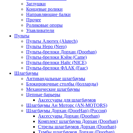
Заглушки
Концевые ролики
Направляющие балки
Прочее
Роликовые опоры
Улавливатели
Пульты
Пульты Алютех (Alutech)
Пульты Неро (Nero)
Пульты-брелоки Дорхан (Doorhan)
Пульты-брелоки Кэйм (Came)
Пульты-брелоки Найс (NICE)
Пульты-брелоки ФААК (Faac)
Шлагбаумы
Антивандальные шлагбаумы
Блокировочные столбы (болларды)
Механические шлагбаумы
Цепные барьеры
Аксессуары для шлагбаумов
Шлагбаумы Ан Моторс (AN-MOTORS)
Шлагбаумы Дорхан (DoorHan) (Россия)
Аксессуары Дорхан (Doorhan)
Комплект шлагбаума Дорхан (Doorhan)
Стрелы шлагбаумов Дорхан (Doorhan)
Тумбы шлагбаумов Дорхан (Doorhan)