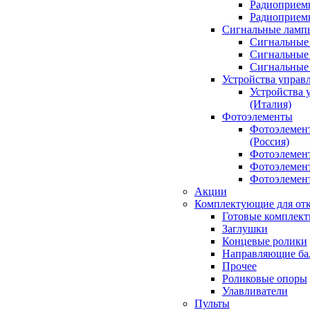
Радиоприемн
Радиоприе
Сигнальные ламп
Сигнальные 
Сигнальные 
Сигнальные
Устройства управ
Устройства 
(Италия)
Фотоэлементы
Фотоэлемен
(Россия)
Фотоэлемент
Фотоэлемент
Фотоэлемент
Акции
Комплектующие для отк
Готовые комплек
Заглушки
Концевые ролики
Направляющие ба
Прочее
Роликовые опоры
Улавливатели
Пульты