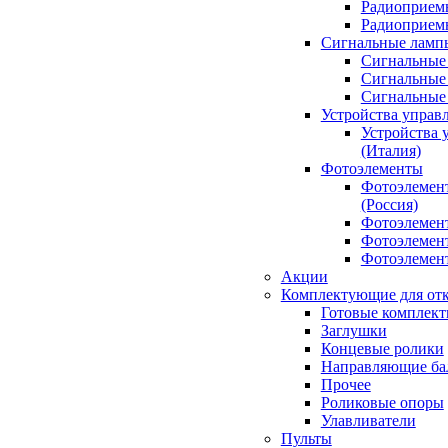
Радиоприемн
Радиоприе
Сигнальные ламп
Сигнальные 
Сигнальные 
Сигнальные
Устройства управ
Устройства 
(Италия)
Фотоэлементы
Фотоэлемен
(Россия)
Фотоэлемент
Фотоэлемент
Фотоэлемент
Акции
Комплектующие для отк
Готовые комплек
Заглушки
Концевые ролики
Направляющие ба
Прочее
Роликовые опоры
Улавливатели
Пульты