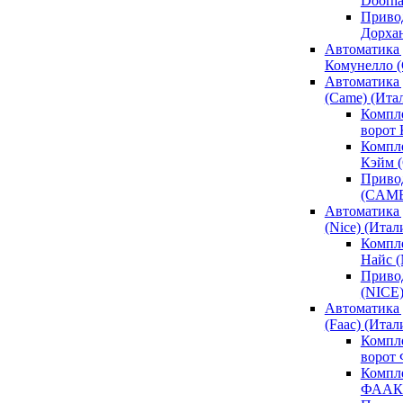
Doorh
Привод
Дорха
Автоматика 
Комунелло (
Автоматика 
(Came) (Ита
Компл
ворот
Компле
Кэйм 
Привод
(CAM
Автоматика 
(Nice) (Итал
Компле
Найс 
Привод
(NICE
Автоматика
(Faac) (Итал
Компл
ворот
Компле
ФААК