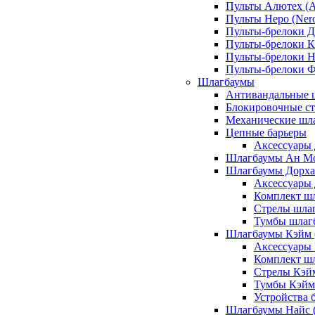
Пульты Алютех (A
Пульты Неро (Ner
Пульты-брелоки Д
Пульты-брелоки К
Пульты-брелоки Н
Пульты-брелоки 
Шлагбаумы
Антивандальные 
Блокировочные ст
Механические шл
Цепные барьеры
Аксессуары 
Шлагбаумы Ан М
Шлагбаумы Дорхан
Аксессуары 
Комплект шл
Стрелы шлаг
Тумбы шлагб
Шлагбаумы Кэйм (
Аксессуары
Комплект ш
Стрелы Кэй
Тумбы Кэйм
Устройства 
Шлагбаумы Найс (