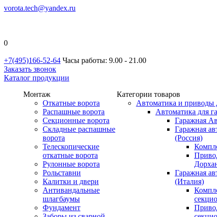
vorota.tech@yandex.ru
0
+7(495)166-52-64
Часы работы: 9.00 - 21.00
Заказать звонок
Каталог продукции
Монтаж
Категории товаров
Откатные ворота
Автоматика и приводы 
Распашные ворота
Автоматика для г
Секционные ворота
Гаражная Ав
Складные распашные
Гаражная ав
ворота
(Россия)
Телескопические
Компл
откатные ворота
Приво
Рулонные ворота
Дорхан
Рольставни
Гаражная а
Калитки и двери
(Италия)
Антивандальные
Компл
шлагбаумы
секци
Фундамент
Приво
Заборы из сварной
секци