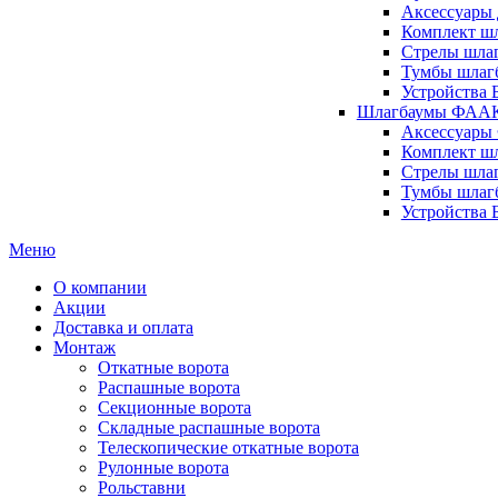
Аксессуары 
Комплект шл
Стрелы шлаг
Тумбы шлагб
Устройства 
Шлагбаумы ФААК 
Аксессуары
Комплект ш
Стрелы шла
Тумбы шлаг
Устройства
Меню
О компании
Акции
Доставка и оплата
Монтаж
Откатные ворота
Распашные ворота
Секционные ворота
Складные распашные ворота
Телескопические откатные ворота
Рулонные ворота
Рольставни