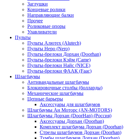
Заглушки
Концевые ролики
Направляющие балки
Прочее
Роликовые опоры
Улавливатели
Пульты
Пульты Алютех (Alutech)
Пульты Неро (Nero)
Пульты-брелоки Дорхан (Doorhan)
Пульты-брелоки Кэйм (Came)
Пульты-брелоки Найс (NICE)
Пульты-брелоки ФААК (Faac)
Шлагбаумы
Антивандальные шлагбаумы
Блокировочные столбы (болларды)
Механические шлагбаумы
Цепные барьеры
Аксессуары для шлагбаумов
Шлагбаумы Ан Моторс (AN-MOTORS)
Шлагбаумы Дорхан (DoorHan) (Россия)
Аксессуары Дорхан (Doorhan)
Комплект шлагбаума Дорхан (Doorhan)
Стрелы шлагбаумов Дорхан (Doorhan)
Тумбы шлагбаумов Дорхан (Doorhan)