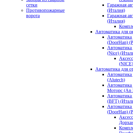
сетки
Гаражная ав
Противопожарные
(Италия)
ворота
Гаражная а
(Италия)
Компл
Автоматика для о
Автоматика 
(DoorHan) (
Автоматика 
(Nice) (Итал
Аксесс
(NICE
Автоматика для о
Автоматика 
(Alutech)
Автоматика 
Моторс (An M
Автоматика 
(BFT) (Итал
Автоматика 
(DoorHan) (
Аксесс
Дорха
Компле