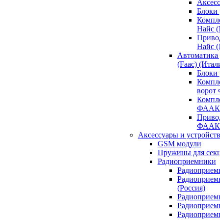
Аксесс
Блоки 
Компл
Найс 
Приво
Найс 
Автоматика
(Faac) (Итал
Блоки
Компл
ворот
Компл
ФААК
Привод
ФААК
Аксессуары и устройств
GSM модули
Пружины для сек
Радиоприемники
Радиоприемн
Радиоприем
(Россия)
Радиоприемн
Радиоприемн
Радиоприемн