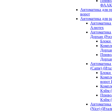
Привод
ФААК
Автоматика для 
ворот
Автоматика для р
Автоматика 
Алютех
Автоматика 
Дорхан (Рос
Блоки 
Компл
Дорха
Приво
Дорха
Автоматика 
(Came) (Ита
Блоки
Компл
ворот
Компл
Кэйм 
Приво
Кэйм 
Автоматика 
(Nice) (Итал