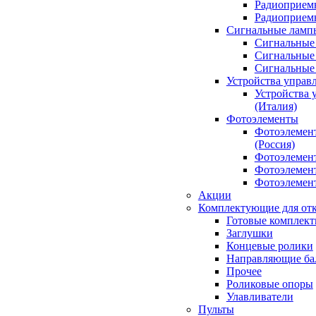
Радиоприемн
Радиоприе
Сигнальные ламп
Сигнальные 
Сигнальные 
Сигнальные
Устройства управ
Устройства 
(Италия)
Фотоэлементы
Фотоэлемен
(Россия)
Фотоэлемент
Фотоэлемент
Фотоэлемент
Акции
Комплектующие для отк
Готовые комплек
Заглушки
Концевые ролики
Направляющие ба
Прочее
Роликовые опоры
Улавливатели
Пульты