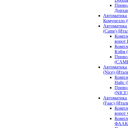
Doorh
Привод
Дорха
Автоматика 
Комунелло (
Автоматика 
(Came) (Ита
Компл
ворот
Компле
Кэйм 
Привод
(CAM
Автоматика 
(Nice) (Итал
Компле
Найс 
Привод
(NICE
Автоматика
(Faac) (Итал
Компл
ворот
Компле
ФААК