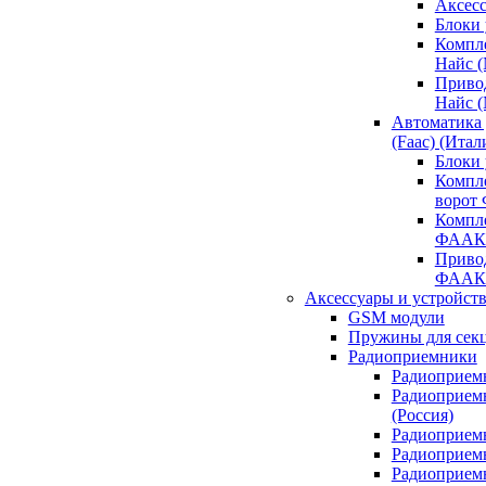
Аксесс
Блоки 
Компл
Найс 
Приво
Найс 
Автоматика
(Faac) (Итал
Блоки
Компл
ворот
Компл
ФААК
Привод
ФААК
Аксессуары и устройств
GSM модули
Пружины для сек
Радиоприемники
Радиоприемн
Радиоприем
(Россия)
Радиоприемн
Радиоприемн
Радиоприемн