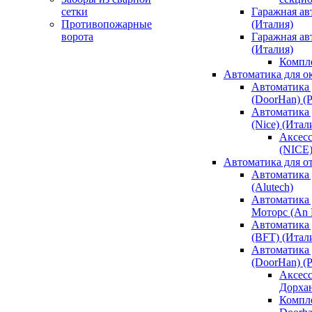
сетки
Гаражная ав
Противопожарные
(Италия)
ворота
Гаражная а
(Италия)
Компл
Автоматика для о
Автоматика 
(DoorHan) (
Автоматика 
(Nice) (Итал
Аксесс
(NICE
Автоматика для о
Автоматика 
(Alutech)
Автоматика 
Моторс (An M
Автоматика 
(BFT) (Итал
Автоматика 
(DoorHan) (
Аксесс
Дорха
Компле