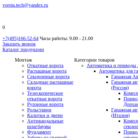
vorota.tech@yandex.ru
0
+7(495)166-52-64
Часы работы: 9.00 - 21.00
Заказать звонок
Каталог продукции
Монтаж
Категории товаров
Откатные ворота
Автоматика и приводы 
Распашные ворота
Автоматика для г
Секционные ворота
Гаражная Ав
Складные распашные
Гаражная ав
ворота
(Россия)
Телескопические
Компл
откатные ворота
Приво
Рулонные ворота
Дорхан
Рольставни
Гаражная а
Калитки и двери
(Италия)
Антивандальные
Компл
шлагбаумы
секци
Фундамент
Приво
Заборы из сварной
секци