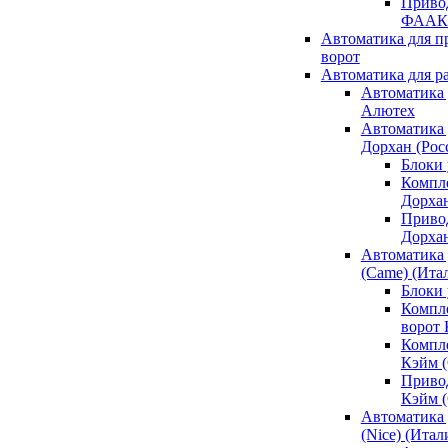
Привод
ФААК
Автоматика для 
ворот
Автоматика для р
Автоматика 
Алютех
Автоматика 
Дорхан (Рос
Блоки 
Компл
Дорха
Приво
Дорха
Автоматика 
(Came) (Ита
Блоки
Компл
ворот
Компл
Кэйм 
Приво
Кэйм 
Автоматика 
(Nice) (Итал