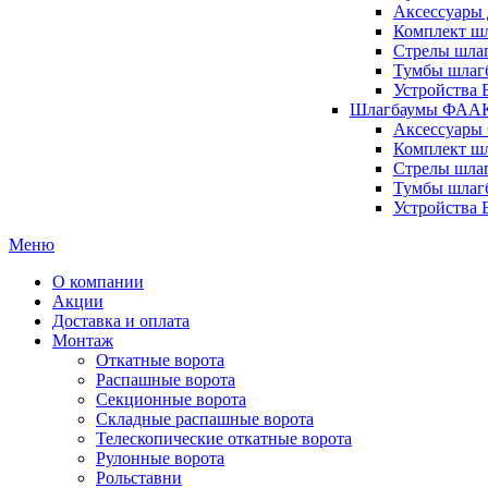
Аксессуары 
Комплект шл
Стрелы шлаг
Тумбы шлагб
Устройства 
Шлагбаумы ФААК 
Аксессуары
Комплект ш
Стрелы шла
Тумбы шлаг
Устройства
Меню
О компании
Акции
Доставка и оплата
Монтаж
Откатные ворота
Распашные ворота
Секционные ворота
Складные распашные ворота
Телескопические откатные ворота
Рулонные ворота
Рольставни