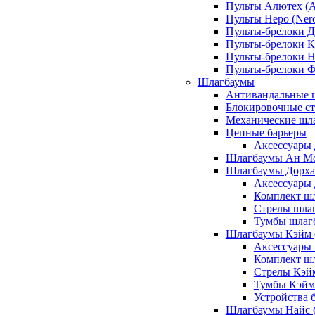
Пульты Алютех (A
Пульты Неро (Ner
Пульты-брелоки Д
Пульты-брелоки К
Пульты-брелоки Н
Пульты-брелоки 
Шлагбаумы
Антивандальные 
Блокировочные ст
Механические шл
Цепные барьеры
Аксессуары 
Шлагбаумы Ан М
Шлагбаумы Дорхан
Аксессуары 
Комплект шл
Стрелы шлаг
Тумбы шлагб
Шлагбаумы Кэйм (
Аксессуары
Комплект ш
Стрелы Кэй
Тумбы Кэйм
Устройства 
Шлагбаумы Найс (