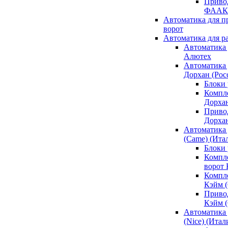
Привод
ФААК
Автоматика для 
ворот
Автоматика для р
Автоматика 
Алютех
Автоматика 
Дорхан (Рос
Блоки 
Компл
Дорха
Приво
Дорха
Автоматика 
(Came) (Ита
Блоки
Компл
ворот
Компл
Кэйм 
Приво
Кэйм 
Автоматика 
(Nice) (Итал