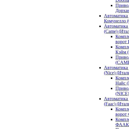
Doorh
Привод
Дорха
Автоматика 
Комунелло (
Автоматика 
(Came) (Ита
Компл
ворот
Компле
Кэйм 
Привод
(CAM
Автоматика 
(Nice) (Итал
Компле
Найс 
Привод
(NICE
Автоматика
(Faac) (Итал
Компл
ворот
Компле
ФААК