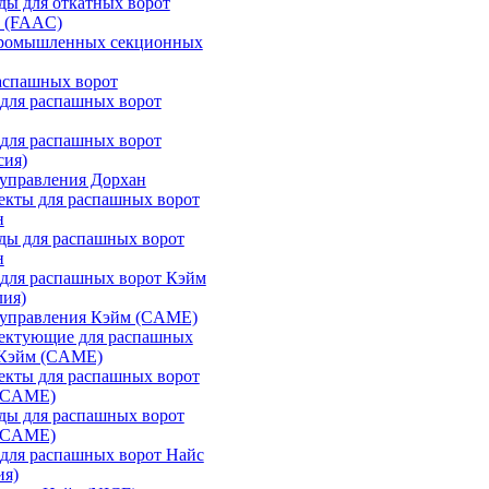
ы для откатных ворот
 (FAAC)
промышленных секционных
аспашных ворот
для распашных ворот
для распашных ворот
сия)
управления Дорхан
екты для распашных ворот
н
ды для распашных ворот
н
для распашных ворот Кэйм
лия)
 управления Кэйм (CAME)
ектующие для распашных
 Кэйм (CAME)
екты для распашных ворот
(CAME)
ды для распашных ворот
(CAME)
для распашных ворот Найс
ия)