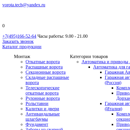
vorota.tech@yandex.ru
0
+7(495)166-52-64
Часы работы: 9.00 - 21.00
Заказать звонок
Каталог продукции
Монтаж
Категории товаров
Откатные ворота
Автоматика и приводы 
Распашные ворота
Автоматика для г
Секционные ворота
Гаражная Ав
Складные распашные
Гаражная ав
ворота
(Россия)
Телескопические
Компл
откатные ворота
Приво
Рулонные ворота
Дорхан
Рольставни
Гаражная а
Калитки и двери
(Италия)
Антивандальные
Компл
шлагбаумы
секци
Фундамент
Приво
Заборы из сварной
секци