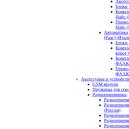
Аксесс
Блоки 
Компл
Найс 
Приво
Найс 
Автоматика
(Faac) (Итал
Блоки
Компл
ворот
Компл
ФААК
Привод
ФААК
Аксессуары и устройств
GSM модули
Пружины для сек
Радиоприемники
Радиоприемн
Радиоприем
(Россия)
Радиоприемн
Радиоприемн
Радиоприемн