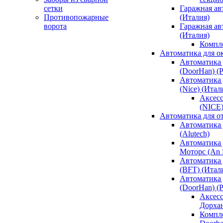
сетки
Гаражная ав
Противопожарные
(Италия)
ворота
Гаражная а
(Италия)
Компл
Автоматика для о
Автоматика 
(DoorHan) (
Автоматика 
(Nice) (Итал
Аксесс
(NICE
Автоматика для о
Автоматика 
(Alutech)
Автоматика 
Моторс (An M
Автоматика 
(BFT) (Итал
Автоматика 
(DoorHan) (
Аксесс
Дорха
Компле