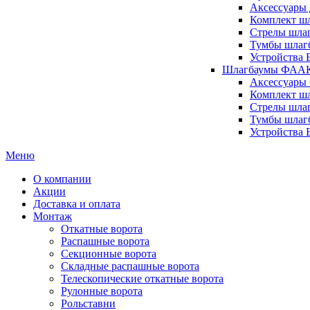
Аксессуары 
Комплект шл
Стрелы шлаг
Тумбы шлагб
Устройства 
Шлагбаумы ФААК 
Аксессуары
Комплект ш
Стрелы шла
Тумбы шлаг
Устройства
Меню
О компании
Акции
Доставка и оплата
Монтаж
Откатные ворота
Распашные ворота
Секционные ворота
Складные распашные ворота
Телескопические откатные ворота
Рулонные ворота
Рольставни