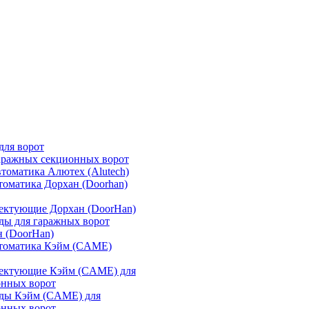
для ворот
аражных секционных ворот
томатика Алютех (Alutech)
томатика Дорхан (Doorhan)
ектующие Дорхан (DoorHan)
ды для гаражных ворот
 (DoorHan)
втоматика Кэйм (CAME)
ектующие Кэйм (CAME) для
онных ворот
ды Кэйм (CAME) для
онных ворот