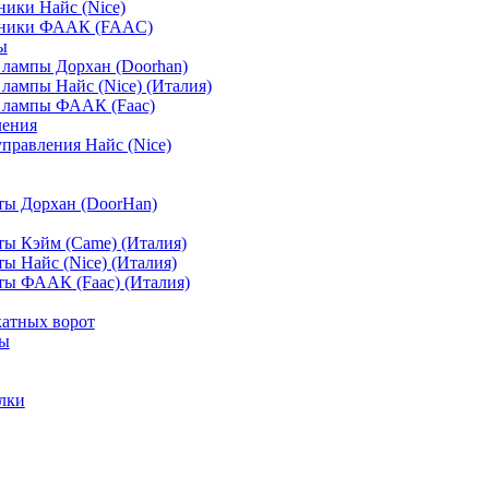
ики Найс (Nice)
мники ФААК (FAAC)
ы
лампы Дорхан (Doorhan)
лампы Найс (Nice) (Италия)
 лампы ФААК (Faac)
ления
управления Найс (Nice)
ты Дорхан (DoorHan)
ы Кэйм (Came) (Италия)
ы Найс (Nice) (Италия)
ы ФААК (Faac) (Италия)
атных ворот
ты
лки