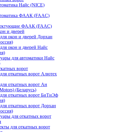
томатика Найс (NICE)
втоматика ФААК (FAAC)
ектующие ФААК (FAAC)
кон и дверей
для окон и дверей Дорхан
Россия)
для окон и дверей Найс
ия)
уары для автоматики Найс
)
ткатных ворот
для откатных ворот Алютех
для откатных ворот Ан
otors) (Беларусь)
для откатных ворот БиТиЭф
ия)
для откатных ворот Дорхан
Россия)
уары для откатных ворот
н
кты для откатных ворот