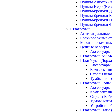
Пульты Алютех (A
Пульты Неро (Ner
Пульты-брелоки Д
Пульты-брелоки К
Пульты-брелоки Н
Пульты-брелоки 
Шлагбаумы
Антивандальные 
Блокировочные ст
Механические шл
Цепные барьеры
Аксессуары 
Шлагбаумы Ан М
Шлагбаумы Дорхан
Аксессуары 
Комплект шл
Стрелы шлаг
Тумбы шлагб
Шлагбаумы Кэйм (
Аксессуары
Комплект ш
Стрелы Кэй
Тумбы Кэйм
Устройства 
Шлагбаумы Найс (