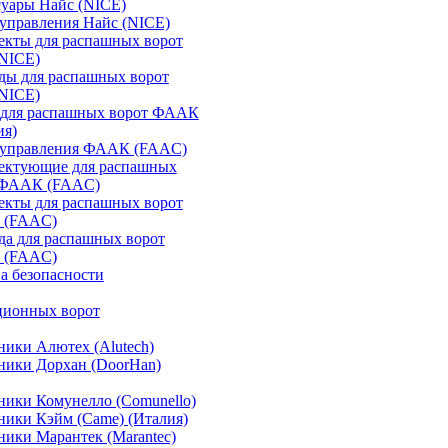
уары Найс (NICE)
управления Найс (NICE)
екты для распашных ворот
(NICE)
ды для распашных ворот
(NICE)
 для распашных ворот ФААК
ия)
 управления ФААК (FAAC)
ектующие для распашных
 ФААК (FAAC)
екты для распашных ворот
 (FAAC)
а для распашных ворот
 (FAAC)
а безопасности
ционных ворот
ики Алютех (Alutech)
ники Дорхан (DoorHan)
ики Комунелло (Comunello)
ики Кэйм (Came) (Италия)
ики Марантек (Marantec)