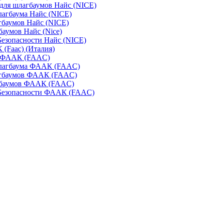
для шлагбаумов Найс (NICE)
агбаума Найс (NICE)
баумов Найс (NICE)
аумов Найс (Nice)
Безопасности Найс (NICE)
(Faac) (Италия)
 ФААК (FAAC)
лагбаума ФААК (FAAC)
гбаумов ФААК (FAAC)
баумов ФААК (FAAC)
 Безопасности ФААК (FAAC)