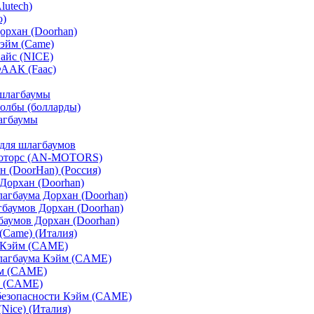
lutech)
o)
орхан (Doorhan)
эйм (Came)
айс (NICE)
ФААК (Faac)
шлагбаумы
олбы (болларды)
агбаумы
для шлагбаумов
оторс (AN-MOTORS)
 (DoorHan) (Россия)
Дорхан (Doorhan)
агбаума Дорхан (Doorhan)
баумов Дорхан (Doorhan)
аумов Дорхан (Doorhan)
Came) (Италия)
 Кэйм (CAME)
лагбаума Кэйм (CAME)
м (CAME)
 (CAME)
безопасности Кэйм (CAME)
Nice) (Италия)