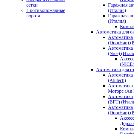
сетки
Гаражная ав
Противопожарные
(Италия)
ворота
Гаражная а
(Италия)
Компл
Автоматика для о
Автоматика 
(DoorHan) (
Автоматика 
(Nice) (Итал
Аксесс
(NICE
Автоматика для о
Автоматика 
(Alutech)
Автоматика 
Моторс (An M
Автоматика 
(BFT) (Итал
Автоматика 
(DoorHan) (
Аксесс
Дорха
Компле