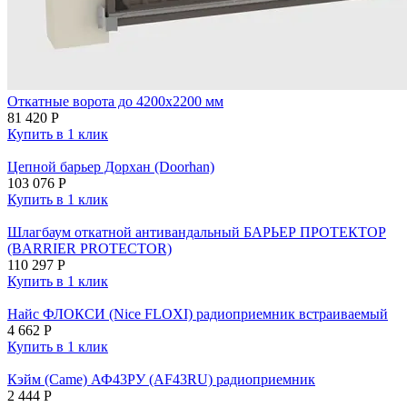
Откатные ворота до 4200х2200 мм
81 420
Р
Купить в 1 клик
Цепной барьер Дорхан (Doorhan)
103 076
Р
Купить в 1 клик
Шлагбаум откатной антивандальный БАРЬЕР ПРОТЕКТОР
(BARRIER PROTECTOR)
110 297
Р
Купить в 1 клик
Найс ФЛОКСИ (Nice FLOXI) радиоприемник встраиваемый
4 662
Р
Купить в 1 клик
Кэйм (Came) АФ43РУ (AF43RU) радиоприемник
2 444
Р