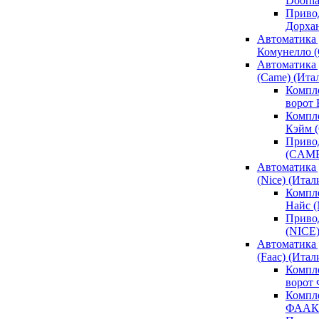
Doorh
Привод
Дорха
Автоматика 
Комунелло (
Автоматика 
(Came) (Ита
Компл
ворот
Компле
Кэйм 
Привод
(CAM
Автоматика 
(Nice) (Итал
Компле
Найс 
Привод
(NICE
Автоматика
(Faac) (Итал
Компл
ворот
Компле
ФААК