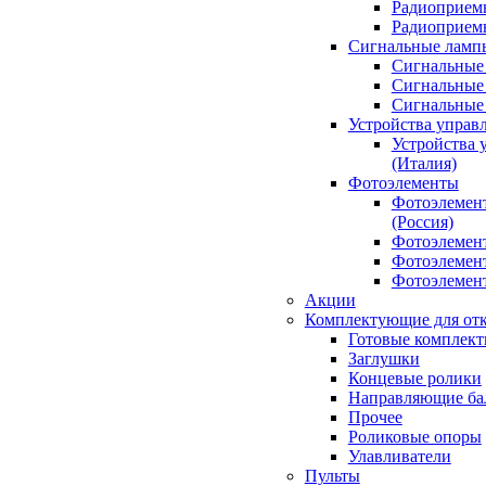
Радиоприемн
Радиоприе
Сигнальные ламп
Сигнальные 
Сигнальные 
Сигнальные
Устройства управ
Устройства 
(Италия)
Фотоэлементы
Фотоэлемен
(Россия)
Фотоэлемент
Фотоэлемент
Фотоэлемент
Акции
Комплектующие для отк
Готовые комплек
Заглушки
Концевые ролики
Направляющие ба
Прочее
Роликовые опоры
Улавливатели
Пульты