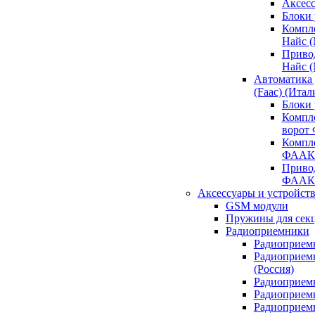
Аксесс
Блоки 
Компл
Найс 
Приво
Найс 
Автоматика
(Faac) (Итал
Блоки
Компл
ворот
Компл
ФААК
Привод
ФААК
Аксессуары и устройств
GSM модули
Пружины для сек
Радиоприемники
Радиоприемн
Радиоприем
(Россия)
Радиоприемн
Радиоприемн
Радиоприемн