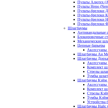
Пульты Алютех (A
Пульты Неро (Ner
Пульты-брелоки Д
Пульты-брелоки К
Пульты-брелоки Н
Пульты-брелоки 
Шлагбаумы
Антивандальные 
Блокировочные ст
Механические шл
Цепные барьеры
Аксессуары 
Шлагбаумы Ан М
Шлагбаумы Дорхан
Аксессуары 
Комплект шл
Стрелы шлаг
Тумбы шлагб
Шлагбаумы Кэйм (
Аксессуары
Комплект ш
Стрелы Кэй
Тумбы Кэйм
Устройства 
Шлагбаумы Найс (