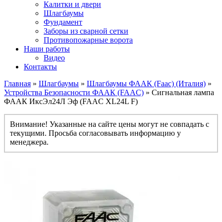
Калитки и двери
Шлагбаумы
Фундамент
Заборы из сварной сетки
Противопожарные ворота
Наши работы
Видео
Контакты
Главная
»
Шлагбаумы
»
Шлагбаумы ФААК (Faac) (Италия)
»
Устройства Безопасности ФААК (FAAC)
» Сигнальная лампа
ФААК ИксЭл24Л Эф (FAAC XL24L F)
Внимание! Указанные на сайте цены могут не совпадать с
текущими. Просьба согласовывать информацию у
менеджера.