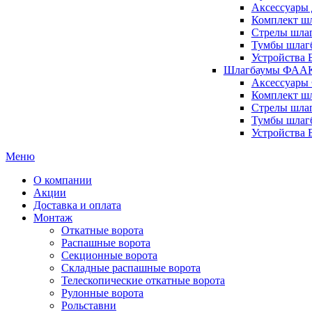
Аксессуары 
Комплект шл
Стрелы шлаг
Тумбы шлагб
Устройства 
Шлагбаумы ФААК 
Аксессуары
Комплект ш
Стрелы шла
Тумбы шлаг
Устройства
Меню
О компании
Акции
Доставка и оплата
Монтаж
Откатные ворота
Распашные ворота
Секционные ворота
Складные распашные ворота
Телескопические откатные ворота
Рулонные ворота
Рольставни