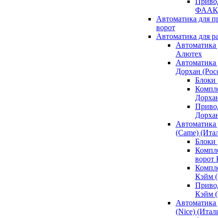
Привод
ФААК
Автоматика для 
ворот
Автоматика для р
Автоматика 
Алютех
Автоматика 
Дорхан (Рос
Блоки 
Компл
Дорха
Приво
Дорха
Автоматика 
(Came) (Ита
Блоки
Компл
ворот
Компл
Кэйм 
Приво
Кэйм 
Автоматика 
(Nice) (Итал