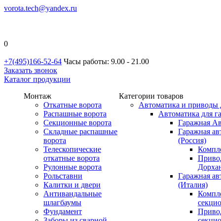
vorota.tech@yandex.ru
0
+7(495)166-52-64
Часы работы: 9.00 - 21.00
Заказать звонок
Каталог продукции
Монтаж
Категории товаров
Откатные ворота
Автоматика и приводы 
Распашные ворота
Автоматика для г
Секционные ворота
Гаражная Ав
Складные распашные
Гаражная ав
ворота
(Россия)
Телескопические
Компл
откатные ворота
Приво
Рулонные ворота
Дорхан
Рольставни
Гаражная а
Калитки и двери
(Италия)
Антивандальные
Компл
шлагбаумы
секци
Фундамент
Приво
Заборы из сварной
секци