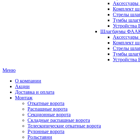
Аксессуары 
Комплект шл
Стрелы шлаг
Тумбы шлагб
Устройства 
Шлагбаумы ФААК 
Аксессуары
Комплект ш
Стрелы шла
Тумбы шлаг
Устройства
Меню
О компании
Акции
Доставка и оплата
Монтаж
Откатные ворота
Распашные ворота
Секционные ворота
Складные распашные ворота
Телескопические откатные ворота
Рулонные ворота
Рольставни