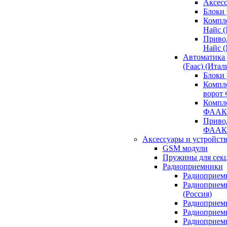
Аксесс
Блоки 
Компл
Найс 
Приво
Найс 
Автоматика
(Faac) (Итал
Блоки
Компл
ворот
Компл
ФААК
Привод
ФААК
Аксессуары и устройств
GSM модули
Пружины для сек
Радиоприемники
Радиоприемн
Радиоприем
(Россия)
Радиоприемн
Радиоприемн
Радиоприемн