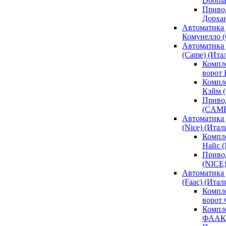
Doorh
Привод
Дорха
Автоматика 
Комунелло (
Автоматика 
(Came) (Ита
Компл
ворот
Компле
Кэйм 
Привод
(CAM
Автоматика 
(Nice) (Итал
Компле
Найс 
Привод
(NICE
Автоматика
(Faac) (Итал
Компл
ворот
Компле
ФААК