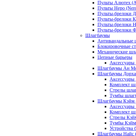
Пульты Алютех (A
Пульты Неро (Ner
Пульты-брелоки Д
Пульты-брелоки К
Пульты-брелоки Н
Пульты-брелоки 
Шлагбаумы
Антивандальные 
Блокировочные ст
Механические шл
Цепные барьеры
Аксессуары 
Шлагбаумы Ан М
Шлагбаумы Дорхан
Аксессуары 
Комплект шл
Стрелы шлаг
Тумбы шлагб
Шлагбаумы Кэйм (
Аксессуары
Комплект ш
Стрелы Кэй
Тумбы Кэйм
Устройства 
Шлагбаумы Найс (