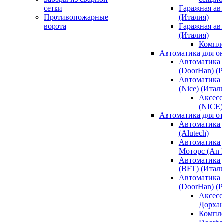
сетки
Гаражная ав
Противопожарные
(Италия)
ворота
Гаражная а
(Италия)
Компл
Автоматика для о
Автоматика 
(DoorHan) (
Автоматика 
(Nice) (Итал
Аксесс
(NICE
Автоматика для о
Автоматика 
(Alutech)
Автоматика 
Моторс (An M
Автоматика 
(BFT) (Итал
Автоматика 
(DoorHan) (
Аксесс
Дорха
Компле