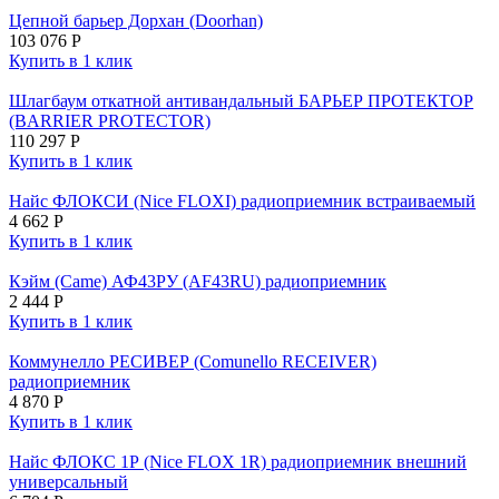
Цепной барьер Дорхан (Doorhan)
103 076
Р
Купить в 1 клик
Шлагбаум откатной антивандальный БАРЬЕР ПРОТЕКТОР
(BARRIER PROTECTOR)
110 297
Р
Купить в 1 клик
Найс ФЛОКСИ (Nice FLOXI) радиоприемник встраиваемый
4 662
Р
Купить в 1 клик
Кэйм (Came) АФ43РУ (AF43RU) радиоприемник
2 444
Р
Купить в 1 клик
Коммунелло РЕСИВЕР (Comunello RECEIVER)
радиоприемник
4 870
Р
Купить в 1 клик
Найс ФЛОКС 1Р (Nice FLOX 1R) радиоприемник внешний
универсальный