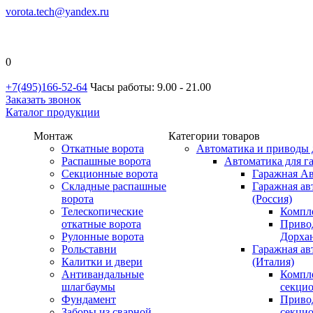
vorota.tech@yandex.ru
0
+7(495)166-52-64
Часы работы: 9.00 - 21.00
Заказать звонок
Каталог продукции
Монтаж
Категории товаров
Откатные ворота
Автоматика и приводы 
Распашные ворота
Автоматика для г
Секционные ворота
Гаражная Ав
Складные распашные
Гаражная ав
ворота
(Россия)
Телескопические
Компл
откатные ворота
Приво
Рулонные ворота
Дорхан
Рольставни
Гаражная а
Калитки и двери
(Италия)
Антивандальные
Компл
шлагбаумы
секци
Фундамент
Приво
Заборы из сварной
секци