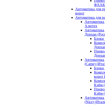
Привод
ФААК
Автоматика для 
ворот
Автоматика для р
Автоматика 
Алютех
Автоматика 
Дорхан (Рос
Блоки 
Компл
Дорха
Приво
Дорха
Автоматика 
(Came) (Ита
Блоки
Компл
ворот
Компл
Кэйм 
Приво
Кэйм 
Автоматика 
(Nice) (Итал