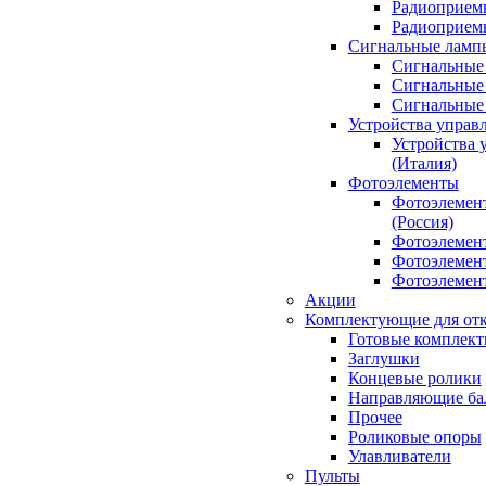
Радиоприемн
Радиоприе
Сигнальные ламп
Сигнальные 
Сигнальные 
Сигнальные
Устройства управ
Устройства 
(Италия)
Фотоэлементы
Фотоэлемен
(Россия)
Фотоэлемент
Фотоэлемент
Фотоэлемент
Акции
Комплектующие для отк
Готовые комплек
Заглушки
Концевые ролики
Направляющие ба
Прочее
Роликовые опоры
Улавливатели
Пульты