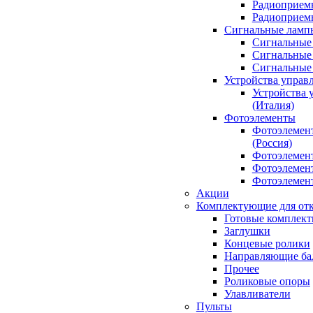
Радиоприемн
Радиоприе
Сигнальные ламп
Сигнальные 
Сигнальные 
Сигнальные
Устройства управ
Устройства 
(Италия)
Фотоэлементы
Фотоэлемен
(Россия)
Фотоэлемент
Фотоэлемент
Фотоэлемент
Акции
Комплектующие для отк
Готовые комплек
Заглушки
Концевые ролики
Направляющие ба
Прочее
Роликовые опоры
Улавливатели
Пульты