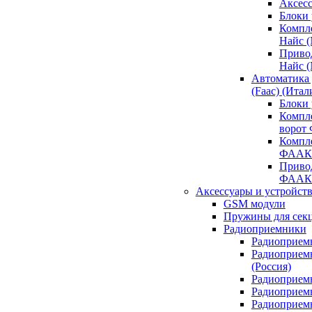
Аксесс
Блоки 
Компл
Найс 
Приво
Найс 
Автоматика
(Faac) (Итал
Блоки
Компл
ворот
Компл
ФААК
Привод
ФААК
Аксессуары и устройств
GSM модули
Пружины для сек
Радиоприемники
Радиоприемн
Радиоприем
(Россия)
Радиоприемн
Радиоприемн
Радиоприемн