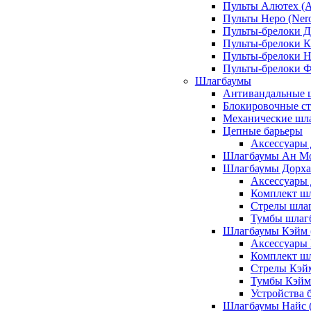
Пульты Алютех (A
Пульты Неро (Ner
Пульты-брелоки Д
Пульты-брелоки К
Пульты-брелоки Н
Пульты-брелоки 
Шлагбаумы
Антивандальные 
Блокировочные ст
Механические шл
Цепные барьеры
Аксессуары 
Шлагбаумы Ан М
Шлагбаумы Дорхан
Аксессуары 
Комплект шл
Стрелы шлаг
Тумбы шлагб
Шлагбаумы Кэйм (
Аксессуары
Комплект ш
Стрелы Кэй
Тумбы Кэйм
Устройства 
Шлагбаумы Найс (