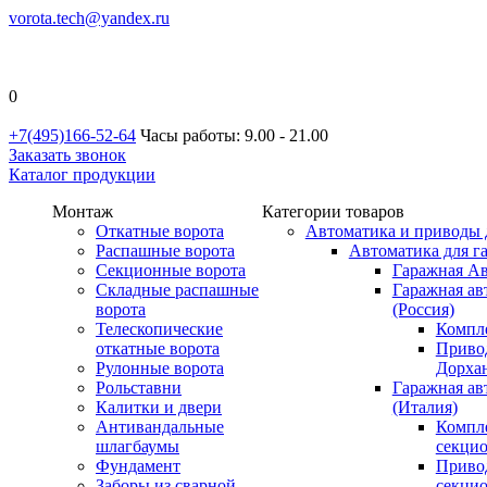
vorota.tech@yandex.ru
0
+7(495)166-52-64
Часы работы: 9.00 - 21.00
Заказать звонок
Каталог продукции
Монтаж
Категории товаров
Откатные ворота
Автоматика и приводы 
Распашные ворота
Автоматика для г
Секционные ворота
Гаражная Ав
Складные распашные
Гаражная ав
ворота
(Россия)
Телескопические
Компл
откатные ворота
Приво
Рулонные ворота
Дорхан
Рольставни
Гаражная а
Калитки и двери
(Италия)
Антивандальные
Компл
шлагбаумы
секци
Фундамент
Приво
Заборы из сварной
секци