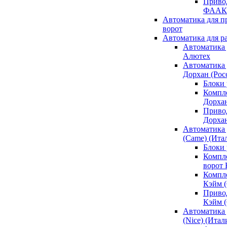
Привод
ФААК
Автоматика для 
ворот
Автоматика для р
Автоматика 
Алютех
Автоматика 
Дорхан (Рос
Блоки 
Компл
Дорха
Приво
Дорха
Автоматика 
(Came) (Ита
Блоки
Компл
ворот
Компл
Кэйм 
Приво
Кэйм 
Автоматика 
(Nice) (Итал