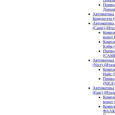
Doorh
Привод
Дорха
Автоматика 
Комунелло (
Автоматика 
(Came) (Ита
Компл
ворот
Компле
Кэйм 
Привод
(CAM
Автоматика 
(Nice) (Итал
Компле
Найс 
Привод
(NICE
Автоматика
(Faac) (Итал
Компл
ворот
Компле
ФААК