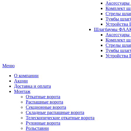
Аксессуары 
Комплект шл
Стрелы шлаг
Тумбы шлагб
Устройства 
Шлагбаумы ФААК 
Аксессуары
Комплект ш
Стрелы шла
Тумбы шлаг
Устройства
Меню
О компании
Акции
Доставка и оплата
Монтаж
Откатные ворота
Распашные ворота
Секционные ворота
Складные распашные ворота
Телескопические откатные ворота
Рулонные ворота
Рольставни