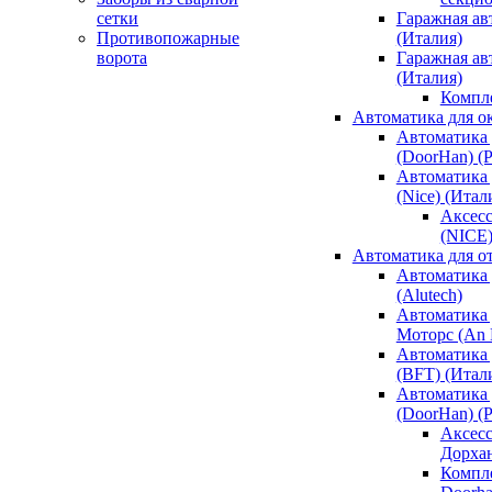
сетки
Гаражная ав
Противопожарные
(Италия)
ворота
Гаражная а
(Италия)
Компл
Автоматика для о
Автоматика 
(DoorHan) (
Автоматика 
(Nice) (Итал
Аксесс
(NICE
Автоматика для о
Автоматика 
(Alutech)
Автоматика 
Моторс (An M
Автоматика 
(BFT) (Итал
Автоматика 
(DoorHan) (
Аксесс
Дорха
Компле