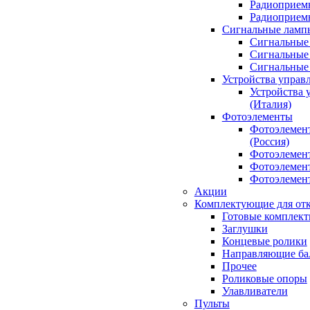
Радиоприемн
Радиоприе
Сигнальные ламп
Сигнальные 
Сигнальные 
Сигнальные
Устройства управ
Устройства 
(Италия)
Фотоэлементы
Фотоэлемен
(Россия)
Фотоэлемент
Фотоэлемент
Фотоэлемент
Акции
Комплектующие для отк
Готовые комплек
Заглушки
Концевые ролики
Направляющие ба
Прочее
Роликовые опоры
Улавливатели
Пульты