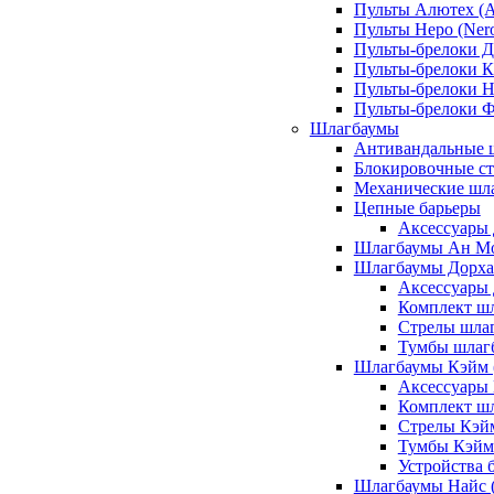
Пульты Алютех (A
Пульты Неро (Ner
Пульты-брелоки Д
Пульты-брелоки К
Пульты-брелоки Н
Пульты-брелоки 
Шлагбаумы
Антивандальные 
Блокировочные ст
Механические шл
Цепные барьеры
Аксессуары 
Шлагбаумы Ан М
Шлагбаумы Дорхан
Аксессуары 
Комплект шл
Стрелы шлаг
Тумбы шлагб
Шлагбаумы Кэйм (
Аксессуары
Комплект ш
Стрелы Кэй
Тумбы Кэйм
Устройства 
Шлагбаумы Найс (