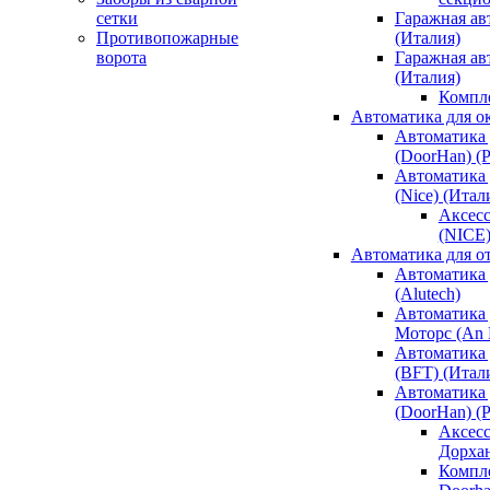
сетки
Гаражная ав
Противопожарные
(Италия)
ворота
Гаражная а
(Италия)
Компл
Автоматика для о
Автоматика 
(DoorHan) (
Автоматика 
(Nice) (Итал
Аксесс
(NICE
Автоматика для о
Автоматика 
(Alutech)
Автоматика 
Моторс (An M
Автоматика 
(BFT) (Итал
Автоматика 
(DoorHan) (
Аксесс
Дорха
Компле