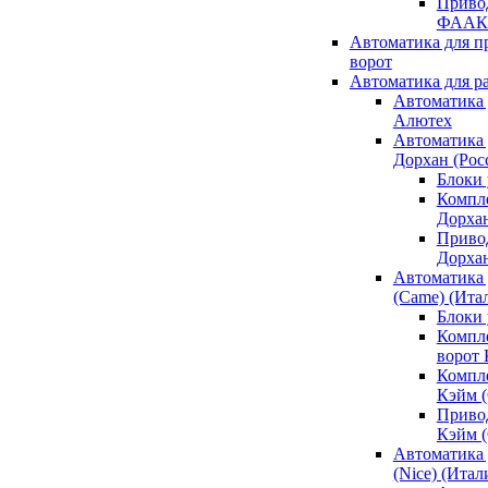
Привод
ФААК
Автоматика для 
ворот
Автоматика для р
Автоматика 
Алютех
Автоматика 
Дорхан (Рос
Блоки 
Компл
Дорха
Приво
Дорха
Автоматика 
(Came) (Ита
Блоки
Компл
ворот
Компл
Кэйм 
Приво
Кэйм 
Автоматика 
(Nice) (Итал