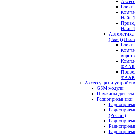
Аксесс
Блоки 
Компл
Найс 
Приво
Найс 
Автоматика
(Faac) (Итал
Блоки
Компл
ворот
Компл
ФААК
Привод
ФААК
Аксессуары и устройств
GSM модули
Пружины для сек
Радиоприемники
Радиоприемн
Радиоприем
(Россия)
Радиоприемн
Радиоприемн
Радиоприемн