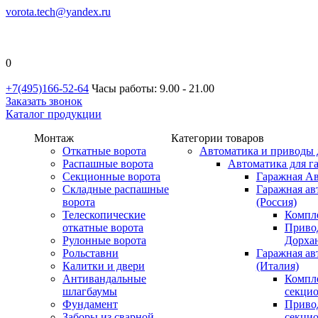
vorota.tech@yandex.ru
0
+7(495)166-52-64
Часы работы: 9.00 - 21.00
Заказать звонок
Каталог продукции
Монтаж
Категории товаров
Откатные ворота
Автоматика и приводы 
Распашные ворота
Автоматика для г
Секционные ворота
Гаражная Ав
Складные распашные
Гаражная ав
ворота
(Россия)
Телескопические
Компл
откатные ворота
Приво
Рулонные ворота
Дорхан
Рольставни
Гаражная а
Калитки и двери
(Италия)
Антивандальные
Компл
шлагбаумы
секци
Фундамент
Приво
Заборы из сварной
секци