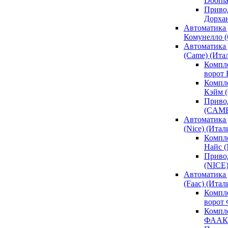
Doorh
Привод
Дорха
Автоматика 
Комунелло (
Автоматика 
(Came) (Ита
Компл
ворот
Компле
Кэйм 
Привод
(CAM
Автоматика 
(Nice) (Итал
Компле
Найс 
Привод
(NICE
Автоматика
(Faac) (Итал
Компл
ворот
Компле
ФААК