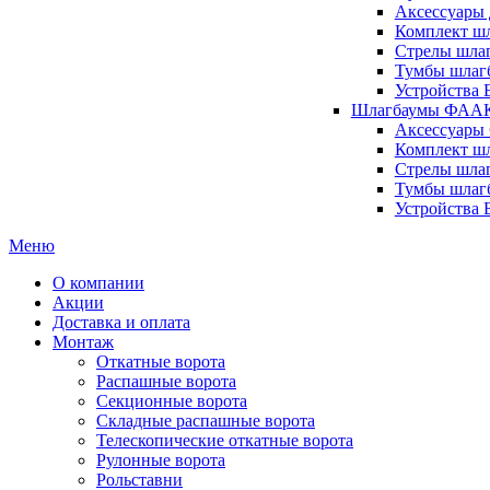
Аксессуары 
Комплект шл
Стрелы шлаг
Тумбы шлагб
Устройства 
Шлагбаумы ФААК 
Аксессуары
Комплект ш
Стрелы шла
Тумбы шлаг
Устройства
Меню
О компании
Акции
Доставка и оплата
Монтаж
Откатные ворота
Распашные ворота
Секционные ворота
Складные распашные ворота
Телескопические откатные ворота
Рулонные ворота
Рольставни