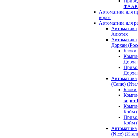
Привод
ФААК
Автоматика для 
ворот
Автоматика для р
Автоматика 
Алютех
Автоматика 
Дорхан (Рос
Блоки 
Компл
Дорха
Приво
Дорха
Автоматика 
(Came) (Ита
Блоки
Компл
ворот
Компл
Кэйм 
Приво
Кэйм 
Автоматика 
(Nice) (Итал