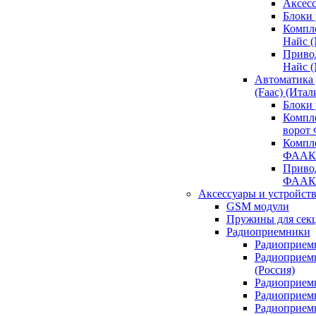
Аксесс
Блоки 
Компл
Найс 
Приво
Найс 
Автоматика
(Faac) (Итал
Блоки
Компл
ворот
Компл
ФААК
Привод
ФААК
Аксессуары и устройств
GSM модули
Пружины для сек
Радиоприемники
Радиоприемн
Радиоприем
(Россия)
Радиоприемн
Радиоприемн
Радиоприемн