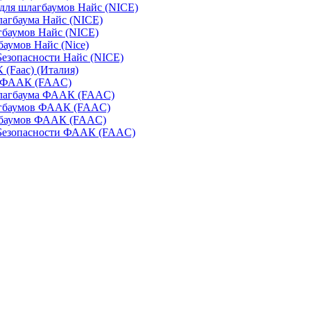
для шлагбаумов Найс (NICE)
агбаума Найс (NICE)
баумов Найс (NICE)
аумов Найс (Nice)
Безопасности Найс (NICE)
(Faac) (Италия)
 ФААК (FAAC)
лагбаума ФААК (FAAC)
гбаумов ФААК (FAAC)
баумов ФААК (FAAC)
 Безопасности ФААК (FAAC)