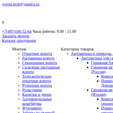
vorota.tech@yandex.ru
0
+7(495)166-52-64
Часы работы: 9.00 - 21.00
Заказать звонок
Каталог продукции
Монтаж
Категории товаров
Откатные ворота
Автоматика и приводы 
Распашные ворота
Автоматика для г
Секционные ворота
Гаражная Ав
Складные распашные
Гаражная ав
ворота
(Россия)
Телескопические
Компл
откатные ворота
Приво
Рулонные ворота
Дорхан
Рольставни
Гаражная а
Калитки и двери
(Италия)
Антивандальные
Компл
шлагбаумы
секци
Фундамент
Приво
Заборы из сварной
секци