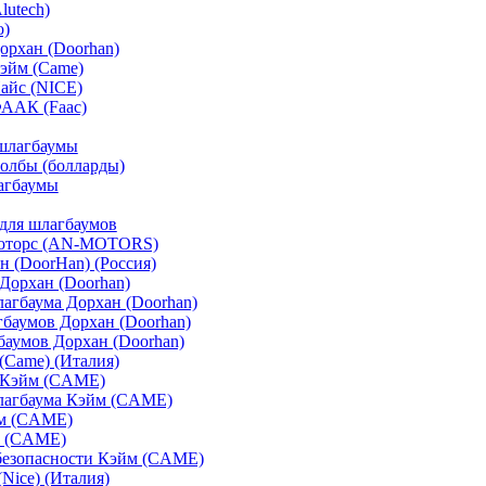
lutech)
o)
орхан (Doorhan)
эйм (Came)
айс (NICE)
ФААК (Faac)
шлагбаумы
олбы (болларды)
агбаумы
для шлагбаумов
оторс (AN-MOTORS)
 (DoorHan) (Россия)
Дорхан (Doorhan)
агбаума Дорхан (Doorhan)
баумов Дорхан (Doorhan)
аумов Дорхан (Doorhan)
Came) (Италия)
 Кэйм (CAME)
лагбаума Кэйм (CAME)
м (CAME)
 (CAME)
безопасности Кэйм (CAME)
Nice) (Италия)