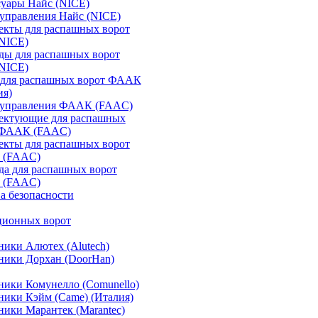
уары Найс (NICE)
управления Найс (NICE)
екты для распашных ворот
(NICE)
ды для распашных ворот
(NICE)
 для распашных ворот ФААК
ия)
 управления ФААК (FAAC)
ектующие для распашных
 ФААК (FAAC)
екты для распашных ворот
 (FAAC)
а для распашных ворот
 (FAAC)
а безопасности
ционных ворот
ики Алютех (Alutech)
ники Дорхан (DoorHan)
ики Комунелло (Comunello)
ики Кэйм (Came) (Италия)
ики Марантек (Marantec)