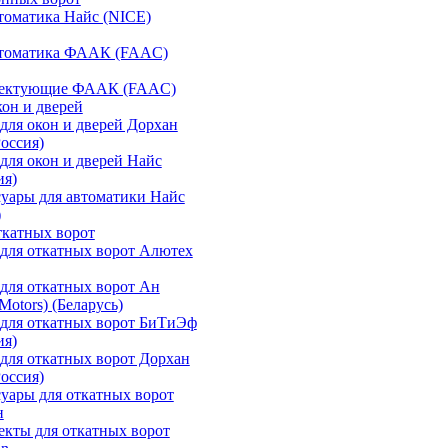
томатика Найс (NICE)
втоматика ФААК (FAAC)
ектующие ФААК (FAAC)
кон и дверей
для окон и дверей Дорхан
Россия)
для окон и дверей Найс
ия)
уары для автоматики Найс
)
ткатных ворот
для откатных ворот Алютех
для откатных ворот Ан
otors) (Беларусь)
для откатных ворот БиТиЭф
ия)
для откатных ворот Дорхан
Россия)
уары для откатных ворот
н
кты для откатных ворот