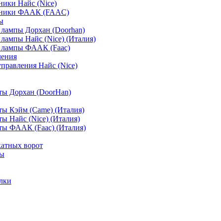
ики Найс (Nice)
мники ФААК (FAAC)
ы
лампы Дорхан (Doorhan)
лампы Найс (Nice) (Италия)
 лампы ФААК (Faac)
ления
управления Найс (Nice)
ты Дорхан (DoorHan)
ы Кэйм (Came) (Италия)
ы Найс (Nice) (Италия)
ы ФААК (Faac) (Италия)
атных ворот
ты
лки