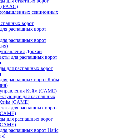
ы для откатных ворот
 (FAAC)
промышленных секционных
аспашных ворот
для распашных ворот
для распашных ворот
сия)
управления Дорхан
екты для распашных ворот
н
ды для распашных ворот
н
для распашных ворот Кэйм
лия)
 управления Кэйм (CAME)
ектующие для распашных
 Кэйм (CAME)
екты для распашных ворот
(CAME)
ды для распашных ворот
(CAME)
для распашных ворот Найс
ия)