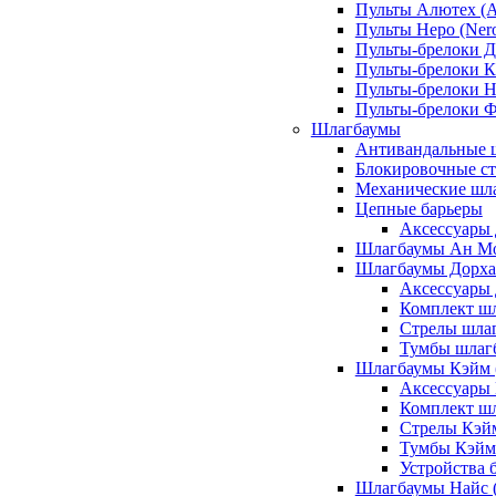
Пульты Алютех (A
Пульты Неро (Ner
Пульты-брелоки Д
Пульты-брелоки К
Пульты-брелоки Н
Пульты-брелоки 
Шлагбаумы
Антивандальные 
Блокировочные ст
Механические шл
Цепные барьеры
Аксессуары 
Шлагбаумы Ан М
Шлагбаумы Дорхан
Аксессуары 
Комплект шл
Стрелы шлаг
Тумбы шлагб
Шлагбаумы Кэйм (
Аксессуары
Комплект ш
Стрелы Кэй
Тумбы Кэйм
Устройства 
Шлагбаумы Найс (