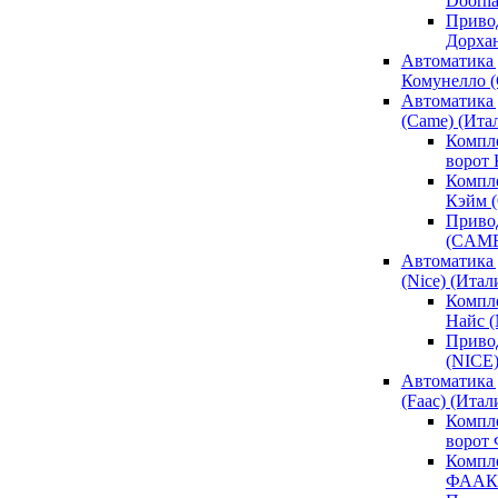
Doorh
Привод
Дорха
Автоматика 
Комунелло (
Автоматика 
(Came) (Ита
Компл
ворот
Компле
Кэйм 
Привод
(CAM
Автоматика 
(Nice) (Итал
Компле
Найс 
Привод
(NICE
Автоматика
(Faac) (Итал
Компл
ворот
Компле
ФААК