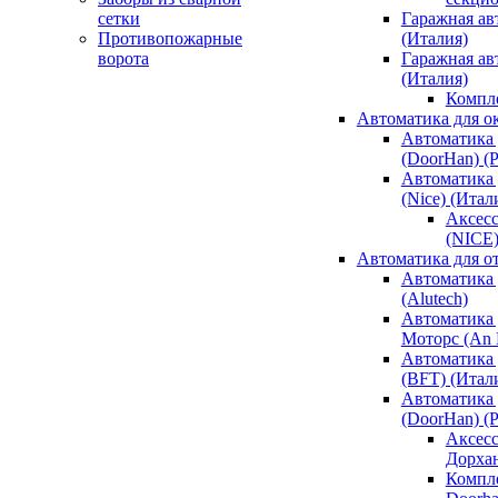
сетки
Гаражная ав
Противопожарные
(Италия)
ворота
Гаражная а
(Италия)
Компл
Автоматика для о
Автоматика 
(DoorHan) (
Автоматика 
(Nice) (Итал
Аксесс
(NICE
Автоматика для о
Автоматика 
(Alutech)
Автоматика 
Моторс (An M
Автоматика 
(BFT) (Итал
Автоматика 
(DoorHan) (
Аксесс
Дорха
Компле