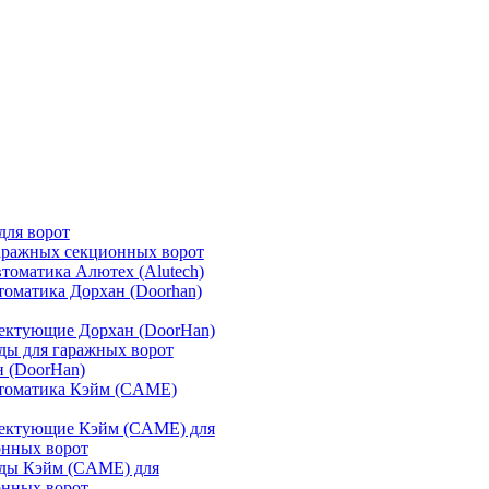
для ворот
аражных секционных ворот
томатика Алютех (Alutech)
томатика Дорхан (Doorhan)
ектующие Дорхан (DoorHan)
ды для гаражных ворот
 (DoorHan)
втоматика Кэйм (CAME)
ектующие Кэйм (CAME) для
онных ворот
ды Кэйм (CAME) для
онных ворот