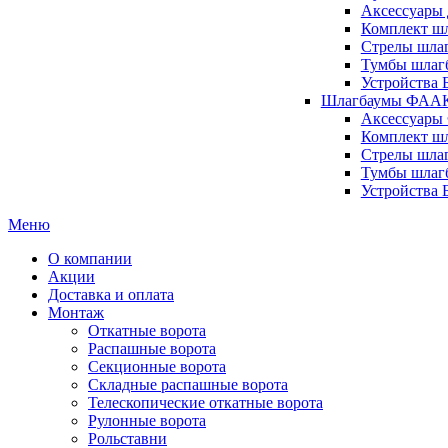
Аксессуары 
Комплект шл
Стрелы шлаг
Тумбы шлагб
Устройства 
Шлагбаумы ФААК 
Аксессуары
Комплект ш
Стрелы шла
Тумбы шлаг
Устройства
Меню
О компании
Акции
Доставка и оплата
Монтаж
Откатные ворота
Распашные ворота
Секционные ворота
Складные распашные ворота
Телескопические откатные ворота
Рулонные ворота
Рольставни