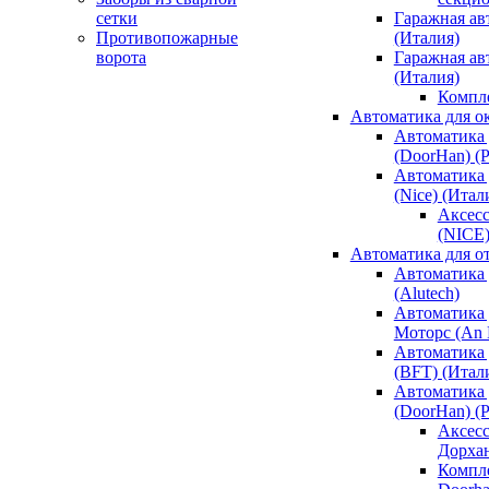
сетки
Гаражная ав
Противопожарные
(Италия)
ворота
Гаражная а
(Италия)
Компл
Автоматика для о
Автоматика 
(DoorHan) (
Автоматика 
(Nice) (Итал
Аксесс
(NICE
Автоматика для о
Автоматика 
(Alutech)
Автоматика 
Моторс (An M
Автоматика 
(BFT) (Итал
Автоматика 
(DoorHan) (
Аксесс
Дорха
Компле