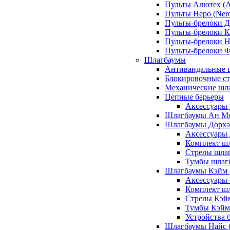
Пульты Алютех (A
Пульты Неро (Ner
Пульты-брелоки Д
Пульты-брелоки К
Пульты-брелоки Н
Пульты-брелоки 
Шлагбаумы
Антивандальные 
Блокировочные ст
Механические шл
Цепные барьеры
Аксессуары 
Шлагбаумы Ан М
Шлагбаумы Дорхан
Аксессуары 
Комплект шл
Стрелы шлаг
Тумбы шлагб
Шлагбаумы Кэйм (
Аксессуары
Комплект ш
Стрелы Кэй
Тумбы Кэйм
Устройства 
Шлагбаумы Найс (