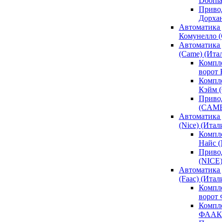
Doorh
Привод
Дорха
Автоматика 
Комунелло (
Автоматика 
(Came) (Ита
Компл
ворот
Компле
Кэйм 
Привод
(CAM
Автоматика 
(Nice) (Итал
Компле
Найс 
Привод
(NICE
Автоматика
(Faac) (Итал
Компл
ворот
Компле
ФААК