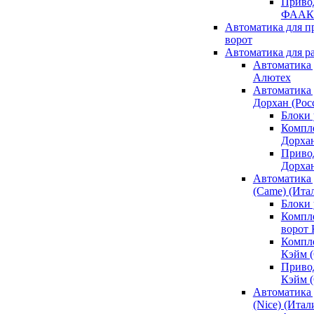
Привод
ФААК
Автоматика для 
ворот
Автоматика для р
Автоматика 
Алютех
Автоматика 
Дорхан (Рос
Блоки 
Компл
Дорха
Приво
Дорха
Автоматика 
(Came) (Ита
Блоки
Компл
ворот
Компл
Кэйм 
Приво
Кэйм 
Автоматика 
(Nice) (Итал