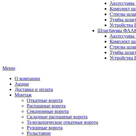
Аксессуары 
Комплект шл
Стрелы шлаг
Тумбы шлагб
Устройства 
Шлагбаумы ФААК 
Аксессуары
Комплект ш
Стрелы шла
Тумбы шлаг
Устройства
Меню
О компании
Акции
Доставка и оплата
Монтаж
Откатные ворота
Распашные ворота
Секционные ворота
Складные распашные ворота
Телескопические откатные ворота
Рулонные ворота
Рольставни