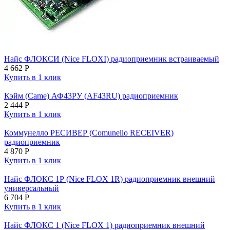
Найс ФЛОКСИ (Nice FLOXI) радиоприемник встраиваемый
4 662
Р
Купить в 1 клик
Кэйм (Came) АФ43РУ (AF43RU) радиоприемник
2 444
Р
Купить в 1 клик
Коммунелло РЕСИВЕР (Comunello RECEIVER)
радиоприемник
4 870
Р
Купить в 1 клик
Найс ФЛОКС 1Р (Nice FLOX 1R) радиоприемник внешний
универсальный
6 704
Р
Купить в 1 клик
Найс ФЛОКС 1 (Nice FLOX 1) радиоприемник внешний