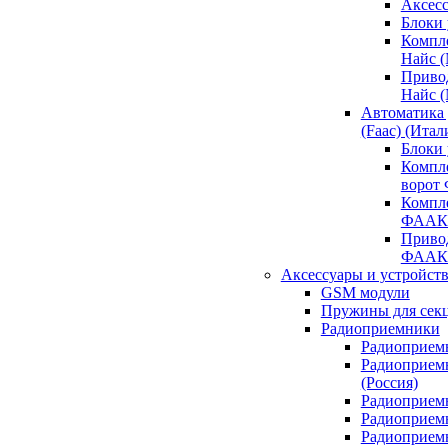
Аксесс
Блоки 
Компл
Найс 
Приво
Найс 
Автоматика
(Faac) (Итал
Блоки
Компл
ворот
Компл
ФААК
Привод
ФААК
Аксессуары и устройств
GSM модули
Пружины для сек
Радиоприемники
Радиоприемн
Радиоприем
(Россия)
Радиоприемн
Радиоприемн
Радиоприемн