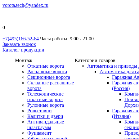
vorota.tech@yandex.ru
0
+7(495)166-52-64
Часы работы: 9.00 - 21.00
Заказать звонок
Каталог продукции
Монтаж
Категории товаров
Откатные ворота
Автоматика и приводы 
Распашные ворота
Автоматика для г
Секционные ворота
Гаражная Ав
Складные распашные
Гаражная ав
ворота
(Россия)
Телескопические
Компл
откатные ворота
Приво
Рулонные ворота
Дорхан
Рольставни
Гаражная а
Калитки и двери
(Италия)
Антивандальные
Компл
шлагбаумы
секци
Фундамент
Приво
Заборы из сварной
секци