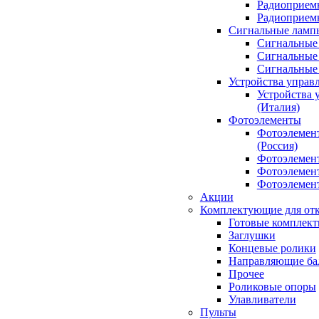
Радиоприемн
Радиоприе
Сигнальные ламп
Сигнальные 
Сигнальные 
Сигнальные
Устройства управ
Устройства 
(Италия)
Фотоэлементы
Фотоэлемен
(Россия)
Фотоэлемент
Фотоэлемент
Фотоэлемент
Акции
Комплектующие для отк
Готовые комплек
Заглушки
Концевые ролики
Направляющие ба
Прочее
Роликовые опоры
Улавливатели
Пульты