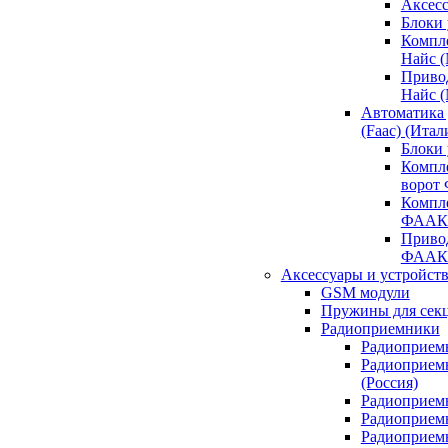
Аксесс
Блоки 
Компл
Найс 
Приво
Найс 
Автоматика
(Faac) (Итал
Блоки
Компл
ворот
Компл
ФААК
Привод
ФААК
Аксессуары и устройств
GSM модули
Пружины для сек
Радиоприемники
Радиоприемн
Радиоприем
(Россия)
Радиоприемн
Радиоприемн
Радиоприемн