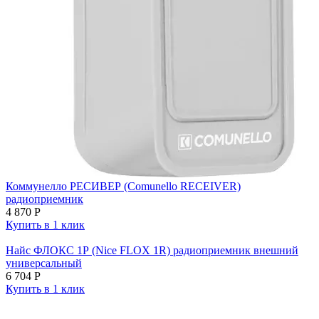
Коммунелло РЕСИВЕР (Comunello RECEIVER)
радиоприемник
4 870
Р
Купить в 1 клик
Найс ФЛОКС 1Р (Nice FLOX 1R) радиоприемник внешний
универсальный
6 704
Р
Купить в 1 клик