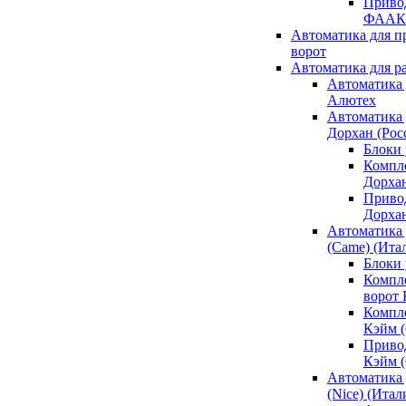
Привод
ФААК
Автоматика для 
ворот
Автоматика для р
Автоматика 
Алютех
Автоматика 
Дорхан (Рос
Блоки 
Компл
Дорха
Приво
Дорха
Автоматика 
(Came) (Ита
Блоки
Компл
ворот
Компл
Кэйм 
Приво
Кэйм 
Автоматика 
(Nice) (Итал