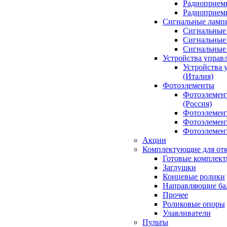
Радиоприемн
Радиоприе
Сигнальные ламп
Сигнальные 
Сигнальные 
Сигнальные
Устройства управ
Устройства 
(Италия)
Фотоэлементы
Фотоэлемен
(Россия)
Фотоэлемент
Фотоэлемент
Фотоэлемент
Акции
Комплектующие для отк
Готовые комплек
Заглушки
Концевые ролики
Направляющие ба
Прочее
Роликовые опоры
Улавливатели
Пульты