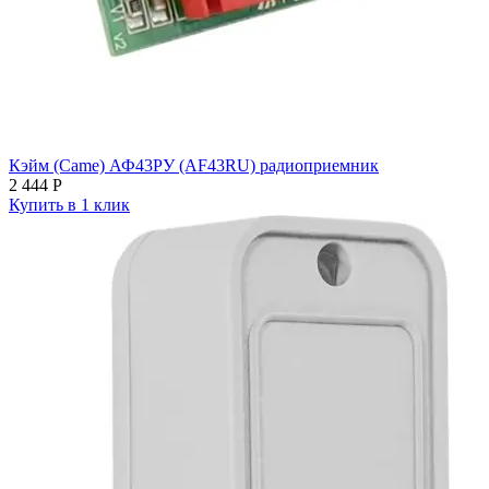
Кэйм (Came) АФ43РУ (AF43RU) радиоприемник
2 444
Р
Купить в 1 клик