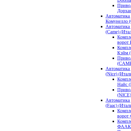
Doorh
Привод
Дорха
Автоматика 
Комунелло (
Автоматика 
(Came) (Ита
Компл
ворот
Компле
Кэйм 
Привод
(CAM
Автоматика 
(Nice) (Итал
Компле
Найс 
Привод
(NICE
Автоматика
(Faac) (Итал
Компл
ворот
Компле
ФААК