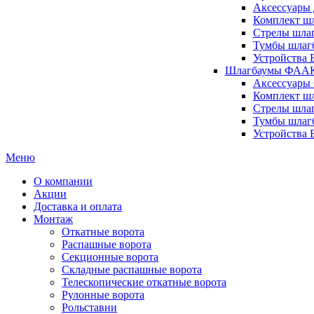
Аксессуары 
Комплект шл
Стрелы шлаг
Тумбы шлагб
Устройства 
Шлагбаумы ФААК 
Аксессуары
Комплект ш
Стрелы шла
Тумбы шлаг
Устройства
Меню
О компании
Акции
Доставка и оплата
Монтаж
Откатные ворота
Распашные ворота
Секционные ворота
Складные распашные ворота
Телескопические откатные ворота
Рулонные ворота
Рольставни