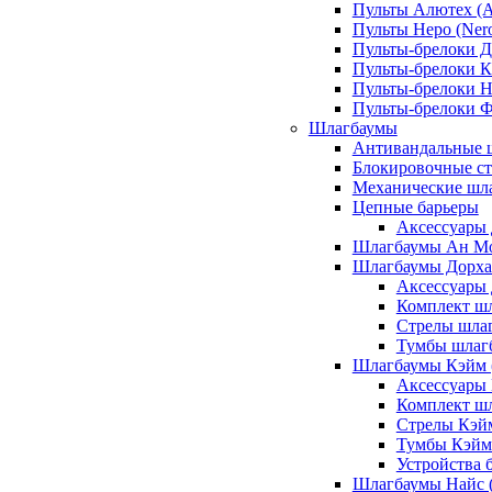
Пульты Алютех (A
Пульты Неро (Ner
Пульты-брелоки Д
Пульты-брелоки К
Пульты-брелоки Н
Пульты-брелоки 
Шлагбаумы
Антивандальные 
Блокировочные ст
Механические шл
Цепные барьеры
Аксессуары 
Шлагбаумы Ан М
Шлагбаумы Дорхан
Аксессуары 
Комплект шл
Стрелы шлаг
Тумбы шлагб
Шлагбаумы Кэйм (
Аксессуары
Комплект ш
Стрелы Кэй
Тумбы Кэйм
Устройства 
Шлагбаумы Найс (