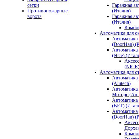
сетки
Гаражная ав
Противопожарные
(Италия)
ворота
Гаражная а
(Италия)
Компл
Автоматика для о
Автоматика 
(DoorHan) (
Автоматика 
(Nice) (Итал
Аксесс
(NICE
Автоматика для о
Автоматика 
(Alutech)
Автоматика 
Моторс (An M
Автоматика 
(BFT) (Итал
Автоматика 
(DoorHan) (
Аксесс
Дорха
Компле