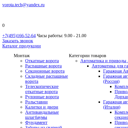
vorota.tech@yandex.ru
0
+7(495)166-52-64
Часы работы: 9.00 - 21.00
Заказать звонок
Каталог продукции
Монтаж
Категории товаров
Откатные ворота
Автоматика и приводы 
Распашные ворота
Автоматика для г
Секционные ворота
Гаражная Ав
Складные распашные
Гаражная ав
ворота
(Россия)
Телескопические
Компл
откатные ворота
Приво
Рулонные ворота
Дорхан
Рольставни
Гаражная а
Калитки и двери
(Италия)
Антивандальные
Компл
шлагбаумы
секци
Фундамент
Приво
Заборы из сварной
секци