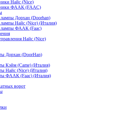
ики Найс (Nice)
мники ФААК (FAAC)
ы
лампы Дорхан (Doorhan)
лампы Найс (Nice) (Италия)
 лампы ФААК (Faac)
ления
управления Найс (Nice)
ты Дорхан (DoorHan)
ы Кэйм (Came) (Италия)
ы Найс (Nice) (Италия)
ы ФААК (Faac) (Италия)
атных ворот
ты
лки