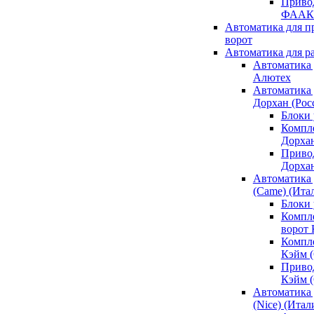
Привод
ФААК
Автоматика для 
ворот
Автоматика для р
Автоматика 
Алютех
Автоматика 
Дорхан (Рос
Блоки 
Компл
Дорха
Приво
Дорха
Автоматика 
(Came) (Ита
Блоки
Компл
ворот
Компл
Кэйм 
Приво
Кэйм 
Автоматика 
(Nice) (Итал