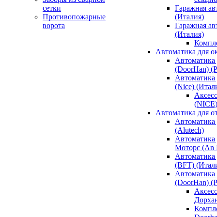
сетки
Гаражная ав
Противопожарные
(Италия)
ворота
Гаражная а
(Италия)
Компл
Автоматика для о
Автоматика 
(DoorHan) (
Автоматика 
(Nice) (Итал
Аксесс
(NICE
Автоматика для о
Автоматика 
(Alutech)
Автоматика 
Моторс (An M
Автоматика 
(BFT) (Итал
Автоматика 
(DoorHan) (
Аксесс
Дорха
Компле