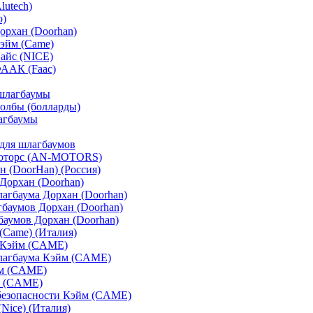
lutech)
o)
орхан (Doorhan)
эйм (Came)
айс (NICE)
ФААК (Faac)
шлагбаумы
олбы (болларды)
агбаумы
для шлагбаумов
оторс (AN-MOTORS)
 (DoorHan) (Россия)
Дорхан (Doorhan)
агбаума Дорхан (Doorhan)
баумов Дорхан (Doorhan)
аумов Дорхан (Doorhan)
Came) (Италия)
 Кэйм (CAME)
лагбаума Кэйм (CAME)
м (CAME)
 (CAME)
безопасности Кэйм (CAME)
Nice) (Италия)