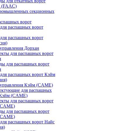
ы для откатных ворот
 (FAAC)
промышленных секционных
аспашных ворот
для распашных ворот
для распашных ворот
сия)
управления Дорхан
екты для распашных ворот
н
ды для распашных ворот
н
для распашных ворот Кэйм
лия)
 управления Кэйм (CAME)
ектующие для распашных
 Кэйм (CAME)
екты для распашных ворот
(CAME)
ды для распашных ворот
(CAME)
для распашных ворот Найс
ия)