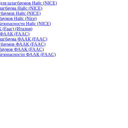
для шлагбаумов Найс (NICE)
агбаума Найс (NICE)
баумов Найс (NICE)
аумов Найс (Nice)
Безопасности Найс (NICE)
(Faac) (Италия)
 ФААК (FAAC)
лагбаума ФААК (FAAC)
гбаумов ФААК (FAAC)
баумов ФААК (FAAC)
 Безопасности ФААК (FAAC)