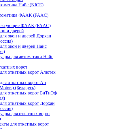
томатика Найс (NICE)
втоматика ФААК (FAAC)
ектующие ФААК (FAAC)
кон и дверей
для окон и дверей Дорхан
Россия)
для окон и дверей Найс
ия)
уары для автоматики Найс
)
ткатных ворот
для откатных ворот Алютех
для откатных ворот Ан
otors) (Беларусь)
для откатных ворот БиТиЭф
ия)
для откатных ворот Дорхан
Россия)
уары для откатных ворот
н
кты для откатных ворот