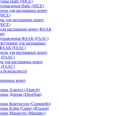
уары Найс (NICE)
управления Найс (NICE)
екты для распашных ворот
(NICE)
ды для распашных ворот
(NICE)
 для распашных ворот ФААК
ия)
 управления ФААК (FAAC)
ектующие для распашных
 ФААК (FAAC)
екты для распашных ворот
 (FAAC)
а для распашных ворот
 (FAAC)
а безопасности
ционных ворот
ики Алютех (Alutech)
ники Дорхан (DoorHan)
ики Комунелло (Comunello)
ики Кэйм (Came) (Италия)
ики Марантек (Marantec)