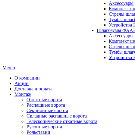
Аксессуары 
Комплект шл
Стрелы шлаг
Тумбы шлагб
Устройства 
Шлагбаумы ФААК 
Аксессуары
Комплект ш
Стрелы шла
Тумбы шлаг
Устройства
Меню
О компании
Акции
Доставка и оплата
Монтаж
Откатные ворота
Распашные ворота
Секционные ворота
Складные распашные ворота
Телескопические откатные ворота
Рулонные ворота
Рольставни