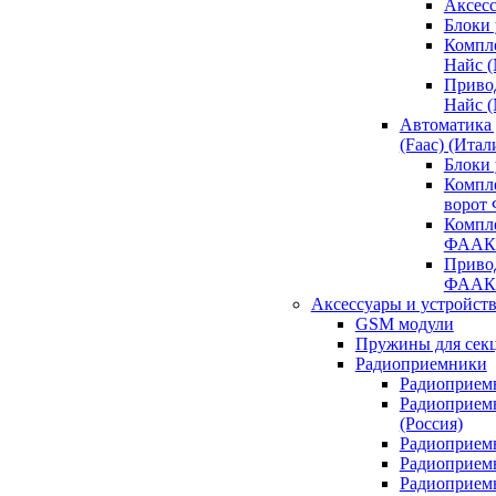
Аксесс
Блоки 
Компл
Найс 
Приво
Найс 
Автоматика
(Faac) (Итал
Блоки
Компл
ворот
Компл
ФААК
Привод
ФААК
Аксессуары и устройств
GSM модули
Пружины для сек
Радиоприемники
Радиоприемн
Радиоприем
(Россия)
Радиоприемн
Радиоприемн
Радиоприемн