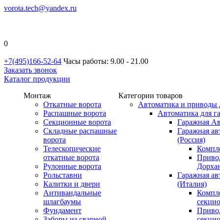
vorota.tech@yandex.ru
0
+7(495)166-52-64
Часы работы: 9.00 - 21.00
Заказать звонок
Каталог продукции
Монтаж
Категории товаров
Откатные ворота
Автоматика и приводы 
Распашные ворота
Автоматика для г
Секционные ворота
Гаражная Ав
Складные распашные
Гаражная ав
ворота
(Россия)
Телескопические
Компл
откатные ворота
Приво
Рулонные ворота
Дорхан
Рольставни
Гаражная а
Калитки и двери
(Италия)
Антивандальные
Компл
шлагбаумы
секци
Фундамент
Приво
Заборы из сварной
секци