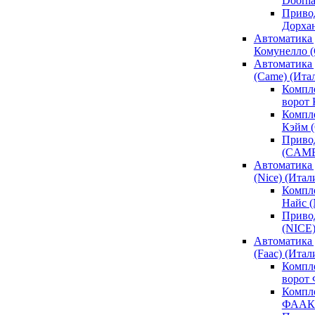
Doorh
Привод
Дорха
Автоматика 
Комунелло (
Автоматика 
(Came) (Ита
Компл
ворот
Компле
Кэйм 
Привод
(CAM
Автоматика 
(Nice) (Итал
Компле
Найс 
Привод
(NICE
Автоматика
(Faac) (Итал
Компл
ворот
Компле
ФААК