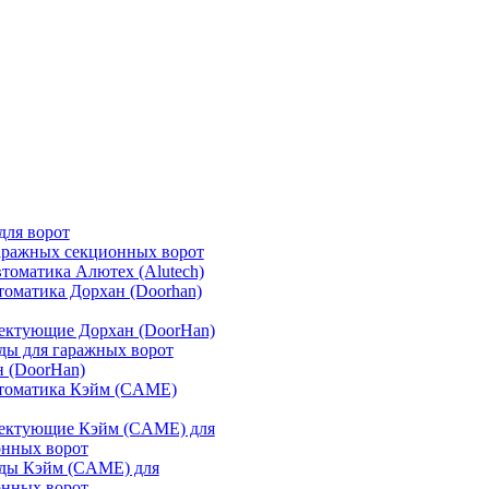
для ворот
аражных секционных ворот
томатика Алютех (Alutech)
томатика Дорхан (Doorhan)
ектующие Дорхан (DoorHan)
ды для гаражных ворот
 (DoorHan)
втоматика Кэйм (CAME)
ектующие Кэйм (CAME) для
онных ворот
ды Кэйм (CAME) для
онных ворот