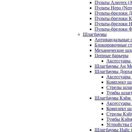
Пульты Алютех (A
Пульты Неро (Ner
Пульты-брелоки Д
Пульты-брелоки К
Пульты-брелоки Н
Пульты-брелоки 
Шлагбаумы
Антивандальные 
Блокировочные ст
Механические шл
Цепные барьеры
Аксессуары 
Шлагбаумы Ан М
Шлагбаумы Дорхан
Аксессуары 
Комплект шл
Стрелы шлаг
Тумбы шлагб
Шлагбаумы Кэйм (
Аксессуары
Комплект ш
Стрелы Кэй
Тумбы Кэйм
Устройства 
Шлагбаумы Найс (