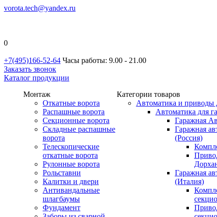
vorota.tech@yandex.ru
0
+7(495)166-52-64
Часы работы: 9.00 - 21.00
Заказать звонок
Каталог продукции
Монтаж
Категории товаров
Откатные ворота
Автоматика и приводы 
Распашные ворота
Автоматика для г
Секционные ворота
Гаражная Ав
Складные распашные
Гаражная ав
ворота
(Россия)
Телескопические
Компл
откатные ворота
Приво
Рулонные ворота
Дорхан
Рольставни
Гаражная а
Калитки и двери
(Италия)
Антивандальные
Компл
шлагбаумы
секци
Фундамент
Приво
Заборы из сварной
секци