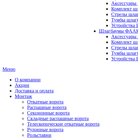
Аксессуары 
Комплект шл
Стрелы шлаг
Тумбы шлагб
Устройства 
Шлагбаумы ФААК 
Аксессуары
Комплект ш
Стрелы шла
Тумбы шлаг
Устройства
Меню
О компании
Акции
Доставка и оплата
Монтаж
Откатные ворота
Распашные ворота
Секционные ворота
Складные распашные ворота
Телескопические откатные ворота
Рулонные ворота
Рольставни