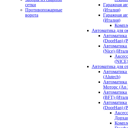
сетки
Гаражная ав
Противопожарные
(Италия)
ворота
Гаражная а
(Италия)
Компл
Автоматика для о
Автоматика 
(DoorHan) (
Автоматика 
(Nice) (Итал
Аксесс
(NICE
Автоматика для о
Автоматика 
(Alutech)
Автоматика 
Моторс (An M
Автоматика 
(BFT) (Итал
Автоматика 
(DoorHan) (
Аксесс
Дорха
Компле