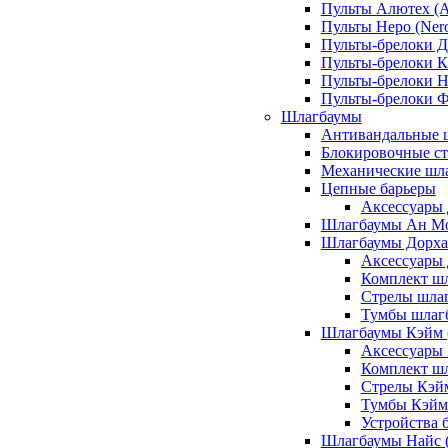
Пульты Алютех (A
Пульты Неро (Ner
Пульты-брелоки Д
Пульты-брелоки К
Пульты-брелоки Н
Пульты-брелоки 
Шлагбаумы
Антивандальные 
Блокировочные ст
Механические шл
Цепные барьеры
Аксессуары 
Шлагбаумы Ан М
Шлагбаумы Дорхан
Аксессуары 
Комплект шл
Стрелы шлаг
Тумбы шлагб
Шлагбаумы Кэйм (
Аксессуары
Комплект ш
Стрелы Кэй
Тумбы Кэйм
Устройства 
Шлагбаумы Найс (