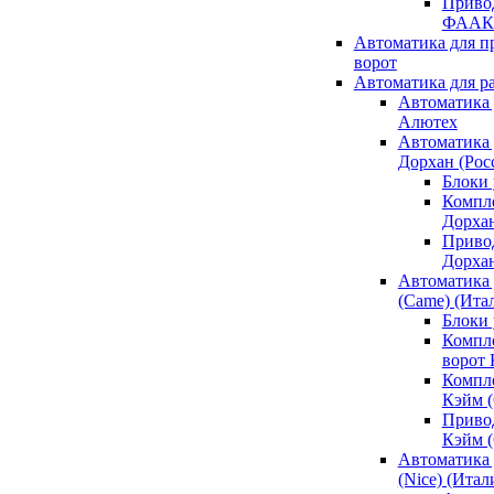
Привод
ФААК
Автоматика для 
ворот
Автоматика для р
Автоматика 
Алютех
Автоматика 
Дорхан (Рос
Блоки 
Компл
Дорха
Приво
Дорха
Автоматика 
(Came) (Ита
Блоки
Компл
ворот
Компл
Кэйм 
Приво
Кэйм 
Автоматика 
(Nice) (Итал