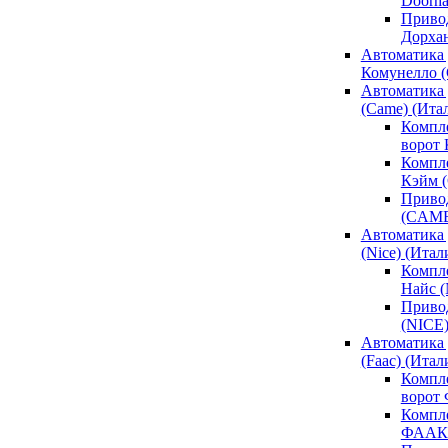
Doorh
Привод
Дорха
Автоматика 
Комунелло (
Автоматика 
(Came) (Ита
Компл
ворот
Компле
Кэйм 
Привод
(CAM
Автоматика 
(Nice) (Итал
Компле
Найс 
Привод
(NICE
Автоматика
(Faac) (Итал
Компл
ворот
Компле
ФААК