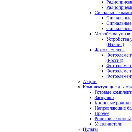
Радиоприемн
Радиоприе
Сигнальные ламп
Сигнальные 
Сигнальные 
Сигнальные
Устройства управ
Устройства 
(Италия)
Фотоэлементы
Фотоэлемен
(Россия)
Фотоэлемент
Фотоэлемент
Фотоэлемент
Акции
Комплектующие для отк
Готовые комплек
Заглушки
Концевые ролики
Направляющие ба
Прочее
Роликовые опоры
Улавливатели
Пульты