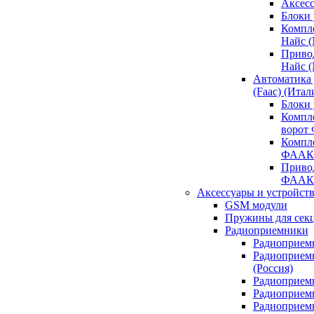
Аксесс
Блоки 
Компл
Найс 
Приво
Найс 
Автоматика
(Faac) (Итал
Блоки
Компл
ворот
Компл
ФААК
Привод
ФААК
Аксессуары и устройств
GSM модули
Пружины для сек
Радиоприемники
Радиоприемн
Радиоприем
(Россия)
Радиоприемн
Радиоприемн
Радиоприемн