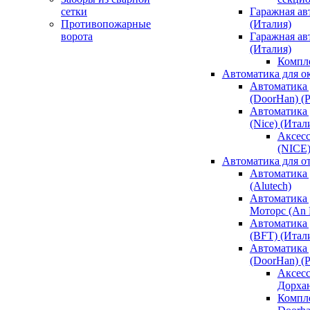
сетки
Гаражная ав
Противопожарные
(Италия)
ворота
Гаражная а
(Италия)
Компл
Автоматика для о
Автоматика 
(DoorHan) (
Автоматика 
(Nice) (Итал
Аксесс
(NICE
Автоматика для о
Автоматика 
(Alutech)
Автоматика 
Моторс (An M
Автоматика 
(BFT) (Итал
Автоматика 
(DoorHan) (
Аксесс
Дорха
Компле