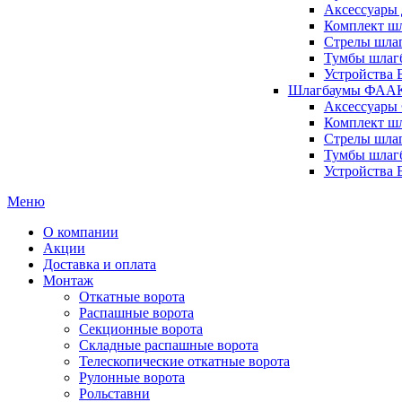
Аксессуары 
Комплект шл
Стрелы шлаг
Тумбы шлагб
Устройства 
Шлагбаумы ФААК 
Аксессуары
Комплект ш
Стрелы шла
Тумбы шлаг
Устройства
Меню
О компании
Акции
Доставка и оплата
Монтаж
Откатные ворота
Распашные ворота
Секционные ворота
Складные распашные ворота
Телескопические откатные ворота
Рулонные ворота
Рольставни