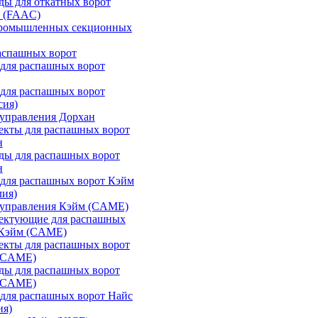
ы для откатных ворот
 (FAAC)
промышленных секционных
аспашных ворот
для распашных ворот
для распашных ворот
сия)
управления Дорхан
екты для распашных ворот
н
ды для распашных ворот
н
для распашных ворот Кэйм
лия)
 управления Кэйм (CAME)
ектующие для распашных
 Кэйм (CAME)
екты для распашных ворот
(CAME)
ды для распашных ворот
(CAME)
для распашных ворот Найс
ия)