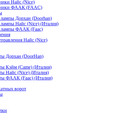
ики Найс (Nice)
мники ФААК (FAAC)
ы
лампы Дорхан (Doorhan)
лампы Найс (Nice) (Италия)
 лампы ФААК (Faac)
ления
управления Найс (Nice)
ты Дорхан (DoorHan)
ы Кэйм (Came) (Италия)
ы Найс (Nice) (Италия)
ы ФААК (Faac) (Италия)
атных ворот
ты
лки