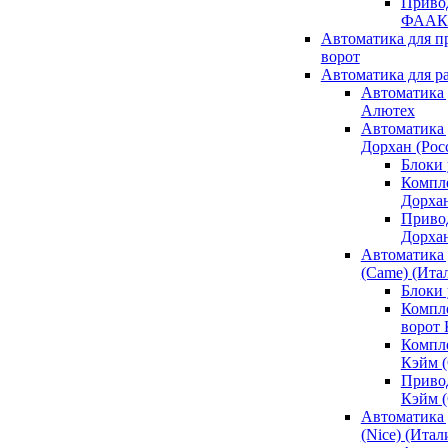
Привод
ФААК
Автоматика для 
ворот
Автоматика для р
Автоматика 
Алютех
Автоматика 
Дорхан (Рос
Блоки 
Компл
Дорха
Приво
Дорха
Автоматика 
(Came) (Ита
Блоки
Компл
ворот
Компл
Кэйм 
Приво
Кэйм 
Автоматика 
(Nice) (Итал