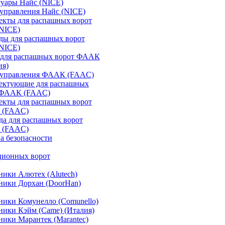
уары Найс (NICE)
управления Найс (NICE)
екты для распашных ворот
(NICE)
ды для распашных ворот
(NICE)
 для распашных ворот ФААК
ия)
 управления ФААК (FAAC)
ектующие для распашных
 ФААК (FAAC)
екты для распашных ворот
 (FAAC)
а для распашных ворот
 (FAAC)
а безопасности
ционных ворот
ики Алютех (Alutech)
ники Дорхан (DoorHan)
ики Комунелло (Comunello)
ики Кэйм (Came) (Италия)
ики Марантек (Marantec)