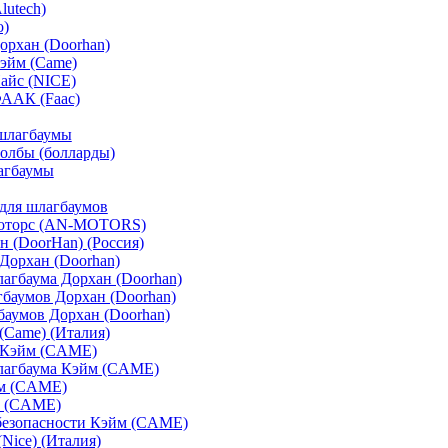
lutech)
o)
орхан (Doorhan)
эйм (Came)
айс (NICE)
ФААК (Faac)
шлагбаумы
олбы (болларды)
агбаумы
для шлагбаумов
оторс (AN-MOTORS)
 (DoorHan) (Россия)
Дорхан (Doorhan)
агбаума Дорхан (Doorhan)
баумов Дорхан (Doorhan)
аумов Дорхан (Doorhan)
Came) (Италия)
 Кэйм (CAME)
лагбаума Кэйм (CAME)
м (CAME)
 (CAME)
безопасности Кэйм (CAME)
Nice) (Италия)