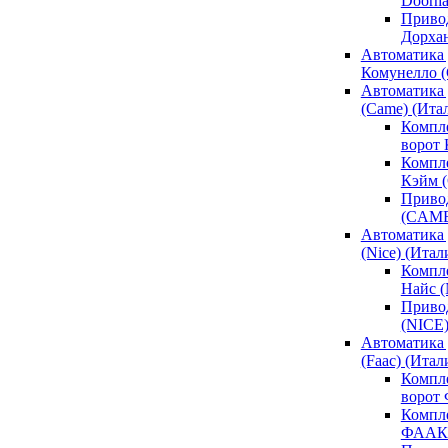
Doorh
Привод
Дорха
Автоматика 
Комунелло (
Автоматика 
(Came) (Ита
Компл
ворот
Компле
Кэйм 
Привод
(CAM
Автоматика 
(Nice) (Итал
Компле
Найс 
Привод
(NICE
Автоматика
(Faac) (Итал
Компл
ворот
Компле
ФААК