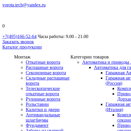
vorota.tech@yandex.ru
0
+7(495)166-52-64
Часы работы: 9.00 - 21.00
Заказать звонок
Каталог продукции
Монтаж
Категории товаров
Откатные ворота
Автоматика и приводы 
Распашные ворота
Автоматика для г
Секционные ворота
Гаражная Ав
Складные распашные
Гаражная ав
ворота
(Россия)
Телескопические
Компл
откатные ворота
Приво
Рулонные ворота
Дорхан
Рольставни
Гаражная а
Калитки и двери
(Италия)
Антивандальные
Компл
шлагбаумы
секци
Фундамент
Приво
Заборы из сварной
секци