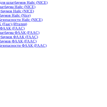
для шлагбаумов Найс (NICE)
агбаума Найс (NICE)
баумов Найс (NICE)
аумов Найс (Nice)
Безопасности Найс (NICE)
(Faac) (Италия)
 ФААК (FAAC)
лагбаума ФААК (FAAC)
гбаумов ФААК (FAAC)
баумов ФААК (FAAC)
 Безопасности ФААК (FAAC)