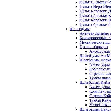
Пульты Алютех (A
Пульты Неро (Ner
Пульты-брелоки Д
Пульты-брелоки К
Пульты-брелоки Н
Пульты-брелоки 
Шлагбаумы
Антивандальные 
Блокировочные ст
Механические шл
Цепные барьеры
Аксессуары 
Шлагбаумы Ан М
Шлагбаумы Дорхан
Аксессуары 
Комплект шл
Стрелы шлаг
Тумбы шлагб
Шлагбаумы Кэйм (
Аксессуары
Комплект ш
Стрелы Кэй
Тумбы Кэйм
Устройства 
Шлагбаумы Найс (