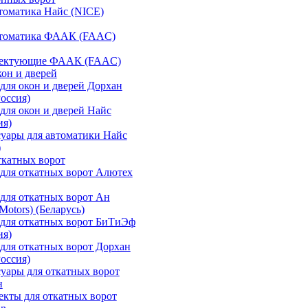
томатика Найс (NICE)
втоматика ФААК (FAAC)
ектующие ФААК (FAAC)
кон и дверей
для окон и дверей Дорхан
Россия)
для окон и дверей Найс
ия)
уары для автоматики Найс
)
ткатных ворот
для откатных ворот Алютех
для откатных ворот Ан
otors) (Беларусь)
для откатных ворот БиТиЭф
ия)
для откатных ворот Дорхан
Россия)
уары для откатных ворот
н
кты для откатных ворот