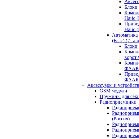
Аксесс
Блоки 
Компл
Найс 
Приво
Найс 
Автоматика
(Faac) (Итал
Блоки
Компл
ворот
Компл
ФААК
Привод
ФААК
Аксессуары и устройств
GSM модули
Пружины для сек
Радиоприемники
Радиоприемн
Радиоприем
(Россия)
Радиоприемн
Радиоприемн
Радиоприемн