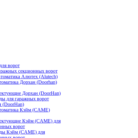
для ворот
аражных секционных ворот
томатика Алютех (Alutech)
томатика Дорхан (Doorhan)
ектующие Дорхан (DoorHan)
ды для гаражных ворот
 (DoorHan)
втоматика Кэйм (CAME)
ектующие Кэйм (CAME) для
онных ворот
ды Кэйм (CAME) для
онных ворот