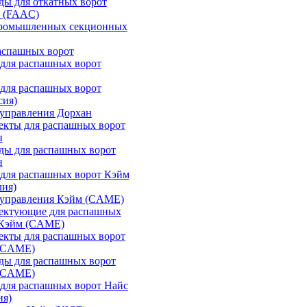
ы для откатных ворот
 (FAAC)
промышленных секционных
аспашных ворот
для распашных ворот
для распашных ворот
сия)
управления Дорхан
екты для распашных ворот
н
ды для распашных ворот
н
для распашных ворот Кэйм
лия)
 управления Кэйм (CAME)
ектующие для распашных
 Кэйм (CAME)
екты для распашных ворот
(CAME)
ды для распашных ворот
(CAME)
для распашных ворот Найс
ия)