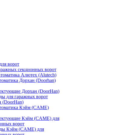
для ворот
аражных секционных ворот
томатика Алютех (Alutech)
томатика Дорхан (Doorhan)
ектующие Дорхан (DoorHan)
ды для гаражных ворот
 (DoorHan)
втоматика Кэйм (CAME)
ектующие Кэйм (CAME) для
онных ворот
ды Кэйм (CAME) для
онных ворот