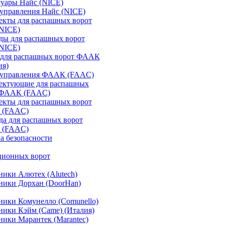
уары Найс (NICE)
управления Найс (NICE)
екты для распашных ворот
(NICE)
ды для распашных ворот
(NICE)
 для распашных ворот ФААК
ия)
 управления ФААК (FAAC)
ектующие для распашных
 ФААК (FAAC)
екты для распашных ворот
 (FAAC)
а для распашных ворот
 (FAAC)
а безопасности
ционных ворот
ики Алютех (Alutech)
ники Дорхан (DoorHan)
ики Комунелло (Comunello)
ики Кэйм (Came) (Италия)
ики Марантек (Marantec)