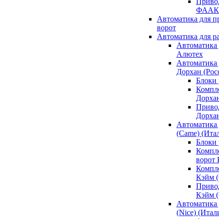
Привод
ФААК
Автоматика для 
ворот
Автоматика для р
Автоматика 
Алютех
Автоматика 
Дорхан (Рос
Блоки 
Компл
Дорха
Приво
Дорха
Автоматика 
(Came) (Ита
Блоки
Компл
ворот
Компл
Кэйм 
Приво
Кэйм 
Автоматика 
(Nice) (Итал