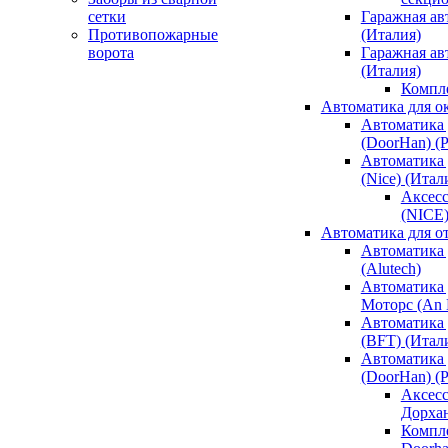
сетки
Гаражная ав
Противопожарные
(Италия)
ворота
Гаражная а
(Италия)
Компл
Автоматика для о
Автоматика 
(DoorHan) (
Автоматика 
(Nice) (Итал
Аксесс
(NICE
Автоматика для о
Автоматика 
(Alutech)
Автоматика 
Моторс (An M
Автоматика 
(BFT) (Итал
Автоматика 
(DoorHan) (
Аксесс
Дорха
Компле