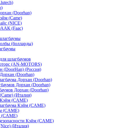
lutech)
o)
орхан (Doorhan)
эйм (Came)
айс (NICE)
ФААК (Faac)
шлагбаумы
олбы (болларды)
агбаумы
для шлагбаумов
оторс (AN-MOTORS)
 (DoorHan) (Россия)
Дорхан (Doorhan)
агбаума Дорхан (Doorhan)
баумов Дорхан (Doorhan)
аумов Дорхан (Doorhan)
Came) (Италия)
 Кэйм (CAME)
лагбаума Кэйм (CAME)
м (CAME)
 (CAME)
безопасности Кэйм (CAME)
Nice) (Италия)