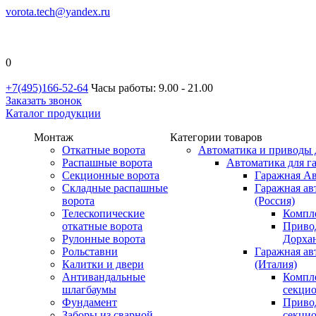
vorota.tech@yandex.ru
0
+7(495)166-52-64
Часы работы: 9.00 - 21.00
Заказать звонок
Каталог продукции
Монтаж
Категории товаров
Откатные ворота
Автоматика и приводы 
Распашные ворота
Автоматика для г
Секционные ворота
Гаражная Ав
Складные распашные
Гаражная ав
ворота
(Россия)
Телескопические
Компл
откатные ворота
Приво
Рулонные ворота
Дорхан
Рольставни
Гаражная а
Калитки и двери
(Италия)
Антивандальные
Компл
шлагбаумы
секци
Фундамент
Приво
Заборы из сварной
секци