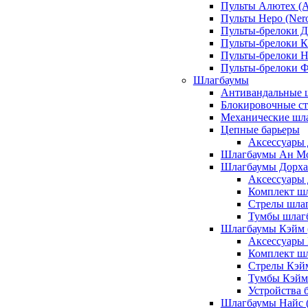
Пульты Алютех (A
Пульты Неро (Ner
Пульты-брелоки Д
Пульты-брелоки К
Пульты-брелоки Н
Пульты-брелоки 
Шлагбаумы
Антивандальные 
Блокировочные ст
Механические шл
Цепные барьеры
Аксессуары 
Шлагбаумы Ан М
Шлагбаумы Дорхан
Аксессуары 
Комплект шл
Стрелы шлаг
Тумбы шлагб
Шлагбаумы Кэйм (
Аксессуары
Комплект ш
Стрелы Кэй
Тумбы Кэйм
Устройства 
Шлагбаумы Найс (