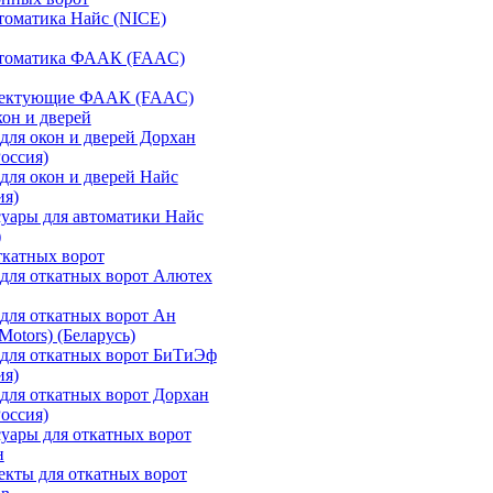
томатика Найс (NICE)
втоматика ФААК (FAAC)
ектующие ФААК (FAAC)
кон и дверей
для окон и дверей Дорхан
Россия)
для окон и дверей Найс
ия)
уары для автоматики Найс
)
ткатных ворот
для откатных ворот Алютех
для откатных ворот Ан
otors) (Беларусь)
для откатных ворот БиТиЭф
ия)
для откатных ворот Дорхан
Россия)
уары для откатных ворот
н
кты для откатных ворот