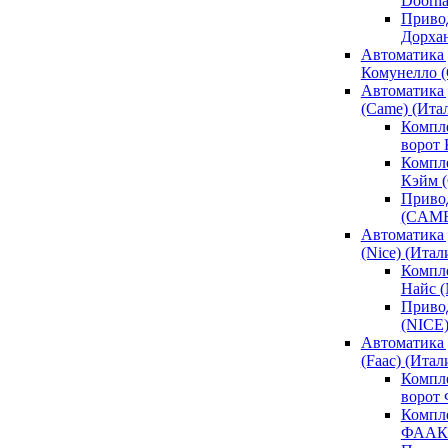
Doorh
Привод
Дорха
Автоматика 
Комунелло (
Автоматика 
(Came) (Ита
Компл
ворот
Компле
Кэйм 
Привод
(CAM
Автоматика 
(Nice) (Итал
Компле
Найс 
Привод
(NICE
Автоматика
(Faac) (Итал
Компл
ворот
Компле
ФААК