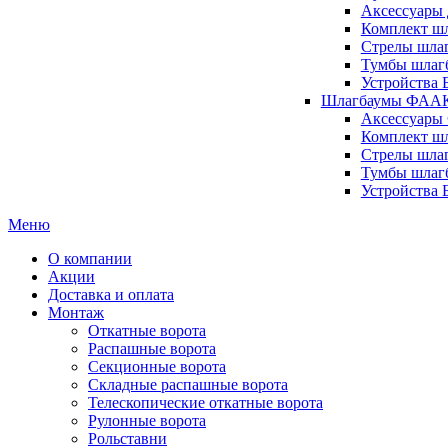
Аксессуары 
Комплект шл
Стрелы шлаг
Тумбы шлагб
Устройства 
Шлагбаумы ФААК 
Аксессуары
Комплект ш
Стрелы шла
Тумбы шлаг
Устройства
Меню
О компании
Акции
Доставка и оплата
Монтаж
Откатные ворота
Распашные ворота
Секционные ворота
Складные распашные ворота
Телескопические откатные ворота
Рулонные ворота
Рольставни