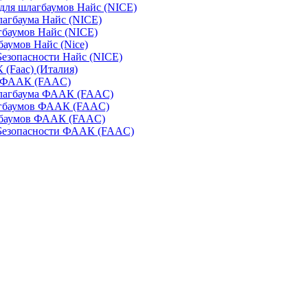
для шлагбаумов Найс (NICE)
агбаума Найс (NICE)
баумов Найс (NICE)
аумов Найс (Nice)
Безопасности Найс (NICE)
(Faac) (Италия)
 ФААК (FAAC)
лагбаума ФААК (FAAC)
гбаумов ФААК (FAAC)
баумов ФААК (FAAC)
 Безопасности ФААК (FAAC)