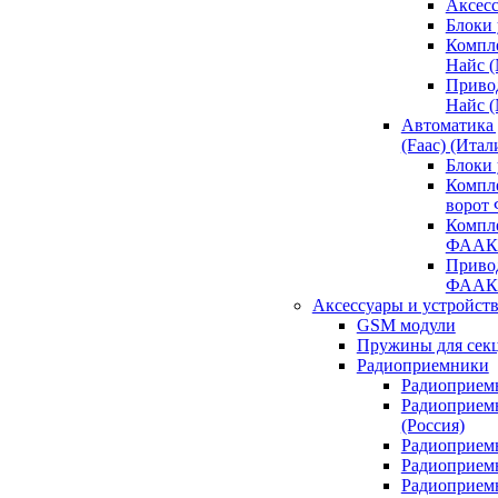
Аксесс
Блоки 
Компл
Найс 
Приво
Найс 
Автоматика
(Faac) (Итал
Блоки
Компл
ворот
Компл
ФААК
Привод
ФААК
Аксессуары и устройств
GSM модули
Пружины для сек
Радиоприемники
Радиоприемн
Радиоприем
(Россия)
Радиоприемн
Радиоприемн
Радиоприемн