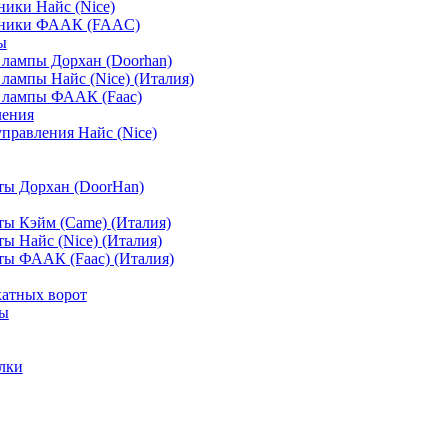
ики Найс (Nice)
мники ФААК (FAAC)
ы
лампы Дорхан (Doorhan)
лампы Найс (Nice) (Италия)
 лампы ФААК (Faac)
ления
управления Найс (Nice)
ты Дорхан (DoorHan)
ы Кэйм (Came) (Италия)
ы Найс (Nice) (Италия)
ы ФААК (Faac) (Италия)
атных ворот
ты
лки