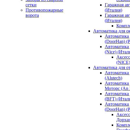
сетки
Гаражная ав
Противопожарные
(Италия)
ворота
Гаражная а
(Италия)
Компл
Автоматика для о
Автоматика 
(DoorHan) (
Автоматика 
(Nice) (Итал
Аксесс
(NICE
Автоматика для о
Автоматика 
(Alutech)
Автоматика 
Моторс (An M
Автоматика 
(BFT) (Итал
Автоматика 
(DoorHan) (
Аксесс
Дорха
Компле