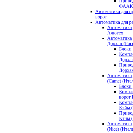
Привод
ФААК
Автоматика для 
ворот
Автоматика для р
Автоматика 
Алютех
Автоматика 
Дорхан (Рос
Блоки 
Компл
Дорха
Приво
Дорха
Автоматика 
(Came) (Ита
Блоки
Компл
ворот
Компл
Кэйм 
Приво
Кэйм 
Автоматика 
(Nice) (Итал