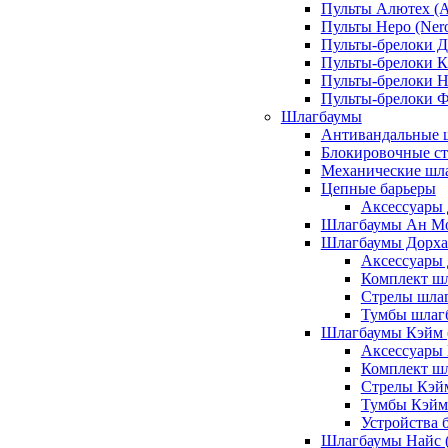
Пульты Алютех (A
Пульты Неро (Ner
Пульты-брелоки Д
Пульты-брелоки К
Пульты-брелоки Н
Пульты-брелоки 
Шлагбаумы
Антивандальные 
Блокировочные ст
Механические шл
Цепные барьеры
Аксессуары 
Шлагбаумы Ан М
Шлагбаумы Дорхан
Аксессуары 
Комплект шл
Стрелы шлаг
Тумбы шлагб
Шлагбаумы Кэйм (
Аксессуары
Комплект ш
Стрелы Кэй
Тумбы Кэйм
Устройства 
Шлагбаумы Найс (