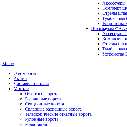
Аксессуары 
Комплект шл
Стрелы шлаг
Тумбы шлагб
Устройства 
Шлагбаумы ФААК 
Аксессуары
Комплект ш
Стрелы шла
Тумбы шлаг
Устройства
Меню
О компании
Акции
Доставка и оплата
Монтаж
Откатные ворота
Распашные ворота
Секционные ворота
Складные распашные ворота
Телескопические откатные ворота
Рулонные ворота
Рольставни