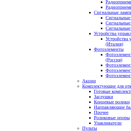
Радиоприемн
Радиоприе
Сигнальные ламп
Сигнальные 
Сигнальные 
Сигнальные
Устройства управ
Устройства 
(Италия)
Фотоэлементы
Фотоэлемен
(Россия)
Фотоэлемент
Фотоэлемент
Фотоэлемент
Акции
Комплектующие для отк
Готовые комплек
Заглушки
Концевые ролики
Направляющие ба
Прочее
Роликовые опоры
Улавливатели
Пульты