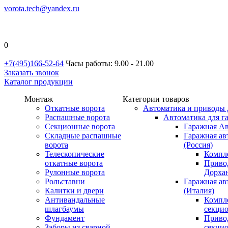
vorota.tech@yandex.ru
0
+7(495)166-52-64
Часы работы: 9.00 - 21.00
Заказать звонок
Каталог продукции
Монтаж
Категории товаров
Откатные ворота
Автоматика и приводы 
Распашные ворота
Автоматика для г
Секционные ворота
Гаражная Ав
Складные распашные
Гаражная ав
ворота
(Россия)
Телескопические
Компл
откатные ворота
Приво
Рулонные ворота
Дорхан
Рольставни
Гаражная а
Калитки и двери
(Италия)
Антивандальные
Компл
шлагбаумы
секци
Фундамент
Приво
Заборы из сварной
секци