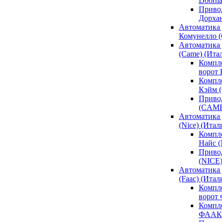
Doorh
Привод
Дорха
Автоматика 
Комунелло (
Автоматика 
(Came) (Ита
Компл
ворот
Компле
Кэйм 
Привод
(CAM
Автоматика 
(Nice) (Итал
Компле
Найс 
Привод
(NICE
Автоматика
(Faac) (Итал
Компл
ворот
Компле
ФААК