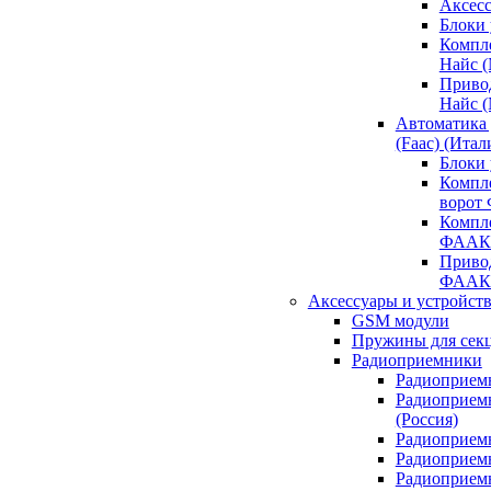
Аксесс
Блоки 
Компл
Найс 
Приво
Найс 
Автоматика
(Faac) (Итал
Блоки
Компл
ворот
Компл
ФААК
Привод
ФААК
Аксессуары и устройств
GSM модули
Пружины для сек
Радиоприемники
Радиоприемн
Радиоприем
(Россия)
Радиоприемн
Радиоприемн
Радиоприемн