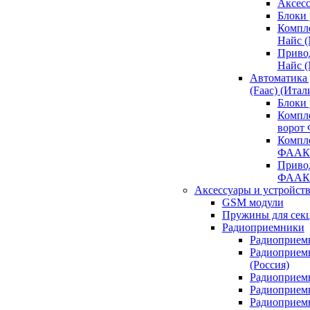
Аксесс
Блоки 
Компл
Найс 
Приво
Найс 
Автоматика
(Faac) (Итал
Блоки
Компл
ворот
Компл
ФААК
Привод
ФААК
Аксессуары и устройств
GSM модули
Пружины для сек
Радиоприемники
Радиоприемн
Радиоприем
(Россия)
Радиоприемн
Радиоприемн
Радиоприемн