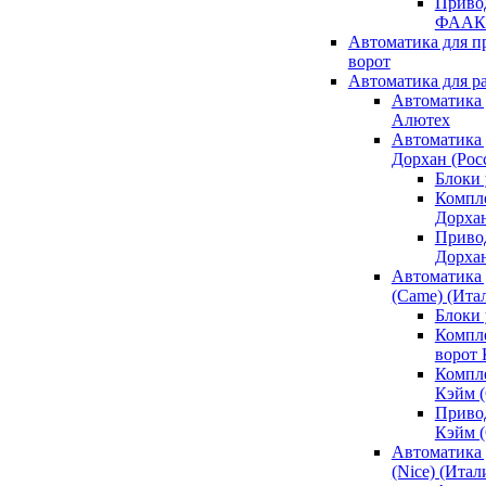
Привод
ФААК
Автоматика для 
ворот
Автоматика для р
Автоматика 
Алютех
Автоматика 
Дорхан (Рос
Блоки 
Компл
Дорха
Приво
Дорха
Автоматика 
(Came) (Ита
Блоки
Компл
ворот
Компл
Кэйм 
Приво
Кэйм 
Автоматика 
(Nice) (Итал