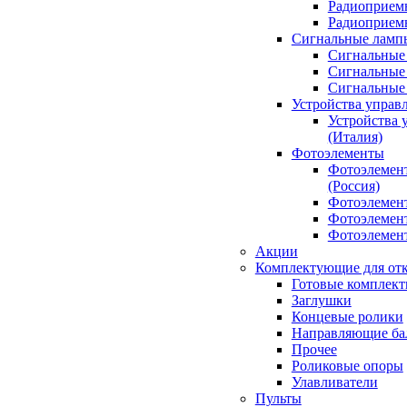
Радиоприемн
Радиоприе
Сигнальные ламп
Сигнальные 
Сигнальные 
Сигнальные
Устройства управ
Устройства 
(Италия)
Фотоэлементы
Фотоэлемен
(Россия)
Фотоэлемент
Фотоэлемент
Фотоэлемент
Акции
Комплектующие для отк
Готовые комплек
Заглушки
Концевые ролики
Направляющие ба
Прочее
Роликовые опоры
Улавливатели
Пульты