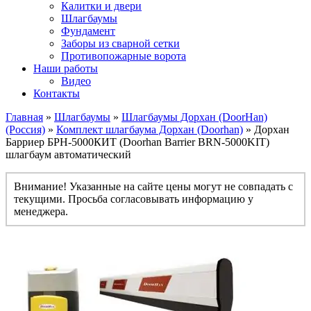
Калитки и двери
Шлагбаумы
Фундамент
Заборы из сварной сетки
Противопожарные ворота
Наши работы
Видео
Контакты
Главная
»
Шлагбаумы
»
Шлагбаумы Дорхан (DoorHan)
(Россия)
»
Комплект шлагбаума Дорхан (Doorhan)
» Дорхан
Барриер БРН-5000КИТ (Doorhan Barrier BRN-5000KIT)
шлагбаум автоматический
Внимание! Указанные на сайте цены могут не совпадать с
текущими. Просьба согласовывать информацию у
менеджера.