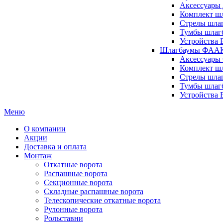
Аксессуары 
Комплект шл
Стрелы шлаг
Тумбы шлагб
Устройства 
Шлагбаумы ФААК 
Аксессуары
Комплект ш
Стрелы шла
Тумбы шлаг
Устройства
Меню
О компании
Акции
Доставка и оплата
Монтаж
Откатные ворота
Распашные ворота
Секционные ворота
Складные распашные ворота
Телескопические откатные ворота
Рулонные ворота
Рольставни