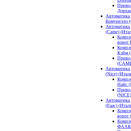
Doorh
Привод
Дорха
Автоматика 
Комунелло (
Автоматика 
(Came) (Ита
Компл
ворот
Компле
Кэйм 
Привод
(CAM
Автоматика 
(Nice) (Итал
Компле
Найс 
Привод
(NICE
Автоматика
(Faac) (Итал
Компл
ворот
Компле
ФААК