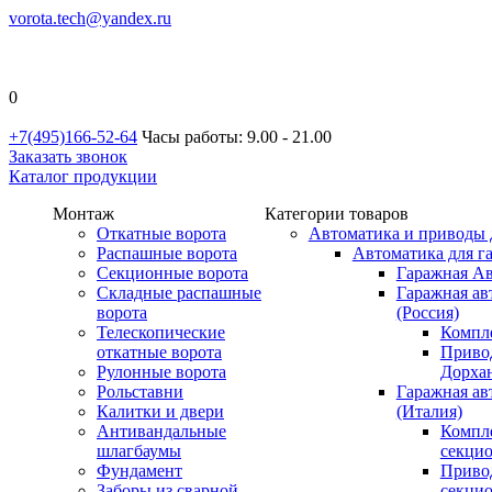
vorota.tech@yandex.ru
0
+7(495)166-52-64
Часы работы: 9.00 - 21.00
Заказать звонок
Каталог продукции
Монтаж
Категории товаров
Откатные ворота
Автоматика и приводы 
Распашные ворота
Автоматика для г
Секционные ворота
Гаражная Ав
Складные распашные
Гаражная ав
ворота
(Россия)
Телескопические
Компл
откатные ворота
Приво
Рулонные ворота
Дорхан
Рольставни
Гаражная а
Калитки и двери
(Италия)
Антивандальные
Компл
шлагбаумы
секци
Фундамент
Приво
Заборы из сварной
секци