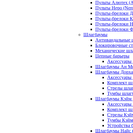
Пульты Алютех (A
Пульты Неро (Ner
Пульты-брелоки Д
Пульты-брелоки К
Пульты-брелоки Н
Пульты-брелоки 
Шлагбаумы
Антивандальные 
Блокировочные ст
Механические шл
Цепные барьеры
Аксессуары 
Шлагбаумы Ан М
Шлагбаумы Дорхан
Аксессуары 
Комплект шл
Стрелы шлаг
Тумбы шлагб
Шлагбаумы Кэйм (
Аксессуары
Комплект ш
Стрелы Кэй
Тумбы Кэйм
Устройства 
Шлагбаумы Найс (