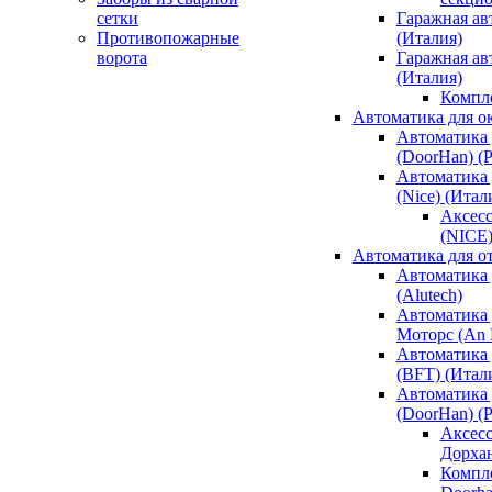
сетки
Гаражная ав
Противопожарные
(Италия)
ворота
Гаражная а
(Италия)
Компл
Автоматика для о
Автоматика 
(DoorHan) (
Автоматика 
(Nice) (Итал
Аксесс
(NICE
Автоматика для о
Автоматика 
(Alutech)
Автоматика 
Моторс (An M
Автоматика 
(BFT) (Итал
Автоматика 
(DoorHan) (
Аксесс
Дорха
Компле