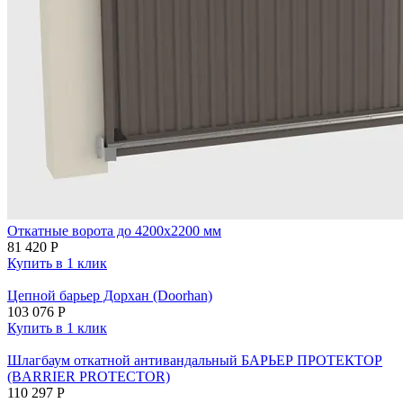
Откатные ворота до 4200х2200 мм
81 420
Р
Купить в 1 клик
Цепной барьер Дорхан (Doorhan)
103 076
Р
Купить в 1 клик
Шлагбаум откатной антивандальный БАРЬЕР ПРОТЕКТОР
(BARRIER PROTECTOR)
110 297
Р