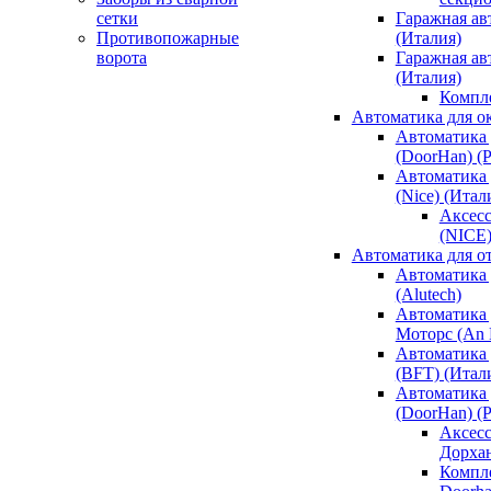
сетки
Гаражная ав
Противопожарные
(Италия)
ворота
Гаражная а
(Италия)
Компл
Автоматика для о
Автоматика 
(DoorHan) (
Автоматика 
(Nice) (Итал
Аксесс
(NICE
Автоматика для о
Автоматика 
(Alutech)
Автоматика 
Моторс (An M
Автоматика 
(BFT) (Итал
Автоматика 
(DoorHan) (
Аксесс
Дорха
Компле