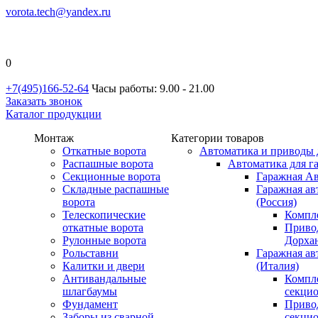
vorota.tech@yandex.ru
0
+7(495)166-52-64
Часы работы: 9.00 - 21.00
Заказать звонок
Каталог продукции
Монтаж
Категории товаров
Откатные ворота
Автоматика и приводы 
Распашные ворота
Автоматика для г
Секционные ворота
Гаражная Ав
Складные распашные
Гаражная ав
ворота
(Россия)
Телескопические
Компл
откатные ворота
Приво
Рулонные ворота
Дорхан
Рольставни
Гаражная а
Калитки и двери
(Италия)
Антивандальные
Компл
шлагбаумы
секци
Фундамент
Приво
Заборы из сварной
секци