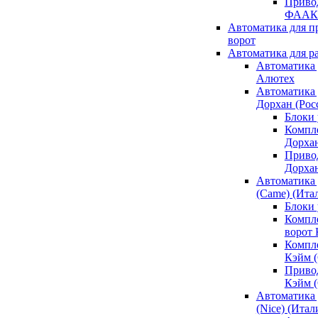
Привод
ФААК
Автоматика для 
ворот
Автоматика для р
Автоматика 
Алютех
Автоматика 
Дорхан (Рос
Блоки 
Компл
Дорха
Приво
Дорха
Автоматика 
(Came) (Ита
Блоки
Компл
ворот
Компл
Кэйм 
Приво
Кэйм 
Автоматика 
(Nice) (Итал