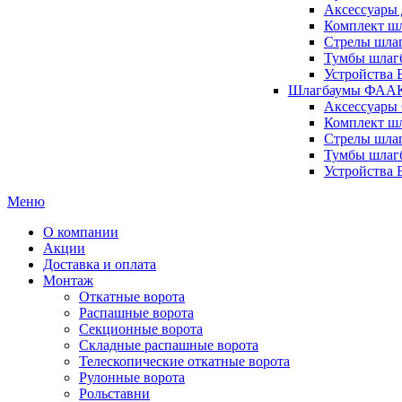
Аксессуары 
Комплект шл
Стрелы шлаг
Тумбы шлагб
Устройства 
Шлагбаумы ФААК 
Аксессуары
Комплект ш
Стрелы шла
Тумбы шлаг
Устройства
Меню
О компании
Акции
Доставка и оплата
Монтаж
Откатные ворота
Распашные ворота
Секционные ворота
Складные распашные ворота
Телескопические откатные ворота
Рулонные ворота
Рольставни