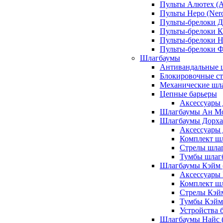
Пульты Алютех (A
Пульты Неро (Ner
Пульты-брелоки Д
Пульты-брелоки К
Пульты-брелоки Н
Пульты-брелоки 
Шлагбаумы
Антивандальные 
Блокировочные ст
Механические шл
Цепные барьеры
Аксессуары 
Шлагбаумы Ан М
Шлагбаумы Дорхан
Аксессуары 
Комплект шл
Стрелы шлаг
Тумбы шлагб
Шлагбаумы Кэйм (
Аксессуары
Комплект ш
Стрелы Кэй
Тумбы Кэйм
Устройства 
Шлагбаумы Найс (