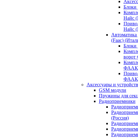
Аксесс
Блоки 
Компл
Найс 
Приво
Найс 
Автоматика
(Faac) (Итал
Блоки
Компл
ворот
Компл
ФААК
Привод
ФААК
Аксессуары и устройств
GSM модули
Пружины для сек
Радиоприемники
Радиоприемн
Радиоприем
(Россия)
Радиоприемн
Радиоприемн
Радиоприемн