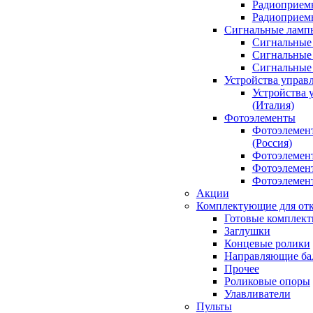
Радиоприемн
Радиоприе
Сигнальные ламп
Сигнальные 
Сигнальные 
Сигнальные
Устройства управ
Устройства 
(Италия)
Фотоэлементы
Фотоэлемен
(Россия)
Фотоэлемент
Фотоэлемент
Фотоэлемент
Акции
Комплектующие для отк
Готовые комплек
Заглушки
Концевые ролики
Направляющие ба
Прочее
Роликовые опоры
Улавливатели
Пульты