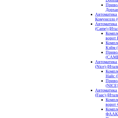
Doorh
Привод
Дорха
Автоматика 
Комунелло (
Автоматика 
(Came) (Ита
Компл
ворот
Компле
Кэйм 
Привод
(CAM
Автоматика 
(Nice) (Итал
Компле
Найс 
Привод
(NICE
Автоматика
(Faac) (Итал
Компл
ворот
Компле
ФААК