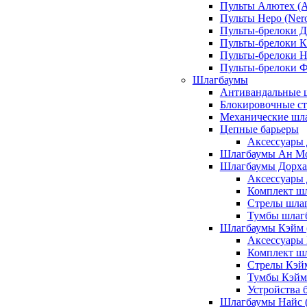
Пульты Алютех (A
Пульты Неро (Ner
Пульты-брелоки Д
Пульты-брелоки К
Пульты-брелоки Н
Пульты-брелоки 
Шлагбаумы
Антивандальные 
Блокировочные ст
Механические шл
Цепные барьеры
Аксессуары 
Шлагбаумы Ан М
Шлагбаумы Дорхан
Аксессуары 
Комплект шл
Стрелы шлаг
Тумбы шлагб
Шлагбаумы Кэйм (
Аксессуары
Комплект ш
Стрелы Кэй
Тумбы Кэйм
Устройства 
Шлагбаумы Найс (