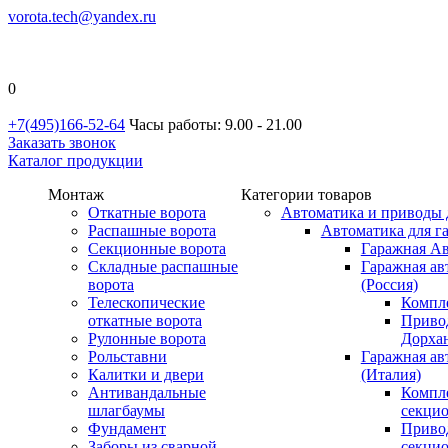
vorota.tech@yandex.ru
0
+7(495)166-52-64
Часы работы: 9.00 - 21.00
Заказать звонок
Каталог продукции
Монтаж
Категории товаров
Откатные ворота
Автоматика и приводы 
Распашные ворота
Автоматика для г
Секционные ворота
Гаражная Ав
Складные распашные
Гаражная ав
ворота
(Россия)
Телескопические
Компл
откатные ворота
Приво
Рулонные ворота
Дорхан
Рольставни
Гаражная а
Калитки и двери
(Италия)
Антивандальные
Компл
шлагбаумы
секци
Фундамент
Приво
Заборы из сварной
секци