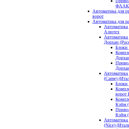
Привод
ФААК
Автоматика для 
ворот
Автоматика для р
Автоматика 
Алютех
Автоматика 
Дорхан (Рос
Блоки 
Компл
Дорха
Приво
Дорха
Автоматика 
(Came) (Ита
Блоки
Компл
ворот
Компл
Кэйм 
Приво
Кэйм 
Автоматика 
(Nice) (Итал