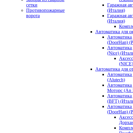
сетки
Гаражная ав
Противопожарные
(Италия)
ворота
Гаражная а
(Италия)
Компл
Автоматика для о
Автоматика 
(DoorHan) (
Автоматика 
(Nice) (Итал
Аксесс
(NICE
Автоматика для о
Автоматика 
(Alutech)
Автоматика 
Моторс (An M
Автоматика 
(BFT) (Итал
Автоматика 
(DoorHan) (
Аксесс
Дорха
Компле