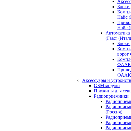
Аксесс
Блоки 
Компл
Найс 
Приво
Найс 
Автоматика
(Faac) (Итал
Блоки
Компл
ворот
Компл
ФААК
Привод
ФААК
Аксессуары и устройств
GSM модули
Пружины для сек
Радиоприемники
Радиоприемн
Радиоприем
(Россия)
Радиоприемн
Радиоприемн
Радиоприемн