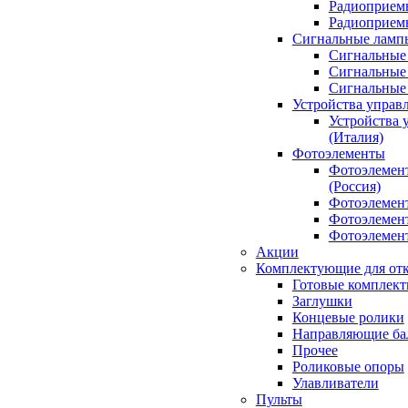
Радиоприемн
Радиоприе
Сигнальные ламп
Сигнальные 
Сигнальные 
Сигнальные
Устройства управ
Устройства 
(Италия)
Фотоэлементы
Фотоэлемен
(Россия)
Фотоэлемент
Фотоэлемент
Фотоэлемент
Акции
Комплектующие для отк
Готовые комплек
Заглушки
Концевые ролики
Направляющие ба
Прочее
Роликовые опоры
Улавливатели
Пульты