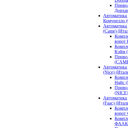
Doorh
Привод
Дорха
Автоматика 
Комунелло (
Автоматика 
(Came) (Ита
Компл
ворот
Компле
Кэйм 
Привод
(CAM
Автоматика 
(Nice) (Итал
Компле
Найс 
Привод
(NICE
Автоматика
(Faac) (Итал
Компл
ворот
Компле
ФААК