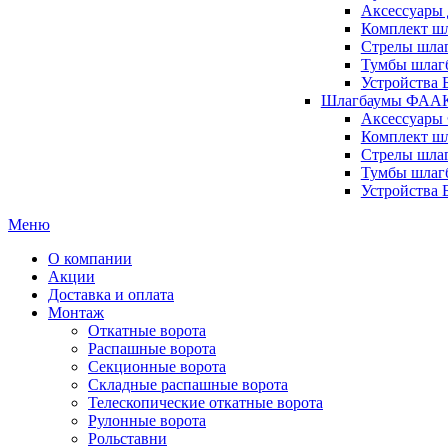
Аксессуары 
Комплект шл
Стрелы шлаг
Тумбы шлагб
Устройства 
Шлагбаумы ФААК 
Аксессуары
Комплект ш
Стрелы шла
Тумбы шлаг
Устройства
Меню
О компании
Акции
Доставка и оплата
Монтаж
Откатные ворота
Распашные ворота
Секционные ворота
Складные распашные ворота
Телескопические откатные ворота
Рулонные ворота
Рольставни