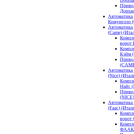
Doorh
Привод
Дорха
Автоматика 
Комунелло (
Автоматика 
(Came) (Ита
Компл
ворот
Компле
Кэйм 
Привод
(CAM
Автоматика 
(Nice) (Итал
Компле
Найс 
Привод
(NICE
Автоматика
(Faac) (Итал
Компл
ворот
Компле
ФААК