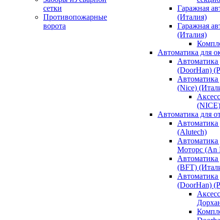
сетки
Гаражная ав
Противопожарные
(Италия)
ворота
Гаражная а
(Италия)
Компл
Автоматика для о
Автоматика 
(DoorHan) (
Автоматика 
(Nice) (Итал
Аксесс
(NICE
Автоматика для о
Автоматика 
(Alutech)
Автоматика 
Моторс (An M
Автоматика 
(BFT) (Итал
Автоматика 
(DoorHan) (
Аксесс
Дорха
Компле