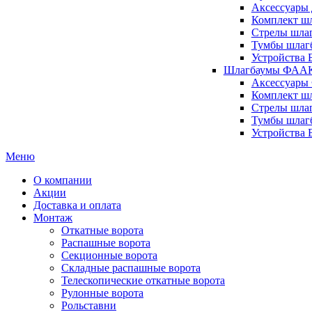
Аксессуары 
Комплект шл
Стрелы шлаг
Тумбы шлагб
Устройства 
Шлагбаумы ФААК 
Аксессуары
Комплект ш
Стрелы шла
Тумбы шлаг
Устройства
Меню
О компании
Акции
Доставка и оплата
Монтаж
Откатные ворота
Распашные ворота
Секционные ворота
Складные распашные ворота
Телескопические откатные ворота
Рулонные ворота
Рольставни