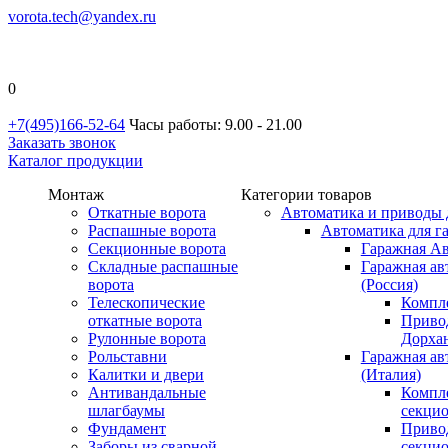
vorota.tech@yandex.ru
0
+7(495)166-52-64
Часы работы: 9.00 - 21.00
Заказать звонок
Каталог продукции
Монтаж
Категории товаров
Откатные ворота
Автоматика и приводы 
Распашные ворота
Автоматика для г
Секционные ворота
Гаражная Ав
Складные распашные
Гаражная ав
ворота
(Россия)
Телескопические
Компл
откатные ворота
Приво
Рулонные ворота
Дорхан
Рольставни
Гаражная а
Калитки и двери
(Италия)
Антивандальные
Компл
шлагбаумы
секци
Фундамент
Приво
Заборы из сварной
секци