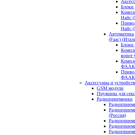
Аксесс
Блоки 
Компл
Найс 
Приво
Найс 
Автоматика
(Faac) (Итал
Блоки
Компл
ворот
Компл
ФААК
Привод
ФААК
Аксессуары и устройств
GSM модули
Пружины для сек
Радиоприемники
Радиоприемн
Радиоприем
(Россия)
Радиоприемн
Радиоприемн
Радиоприемн