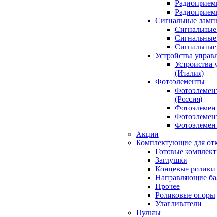
Радиоприемн
Радиоприе
Сигнальные ламп
Сигнальные 
Сигнальные 
Сигнальные
Устройства управ
Устройства 
(Италия)
Фотоэлементы
Фотоэлемен
(Россия)
Фотоэлемент
Фотоэлемент
Фотоэлемент
Акции
Комплектующие для отк
Готовые комплек
Заглушки
Концевые ролики
Направляющие ба
Прочее
Роликовые опоры
Улавливатели
Пульты