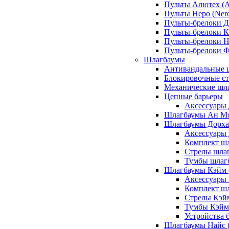
Пульты Алютех (A
Пульты Неро (Ner
Пульты-брелоки Д
Пульты-брелоки К
Пульты-брелоки Н
Пульты-брелоки 
Шлагбаумы
Антивандальные 
Блокировочные ст
Механические шл
Цепные барьеры
Аксессуары 
Шлагбаумы Ан М
Шлагбаумы Дорхан
Аксессуары 
Комплект шл
Стрелы шлаг
Тумбы шлагб
Шлагбаумы Кэйм (
Аксессуары
Комплект ш
Стрелы Кэй
Тумбы Кэйм
Устройства 
Шлагбаумы Найс (