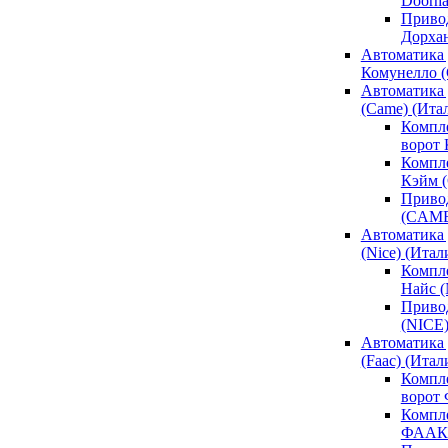
Doorh
Привод
Дорха
Автоматика 
Комунелло (
Автоматика 
(Came) (Ита
Компл
ворот
Компле
Кэйм 
Привод
(CAM
Автоматика 
(Nice) (Итал
Компле
Найс 
Привод
(NICE
Автоматика
(Faac) (Итал
Компл
ворот
Компле
ФААК