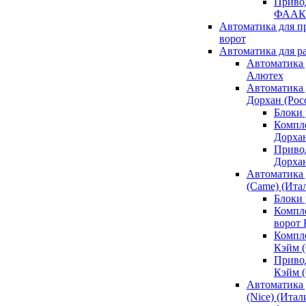
Привод
ФААК
Автоматика для 
ворот
Автоматика для р
Автоматика 
Алютех
Автоматика 
Дорхан (Рос
Блоки 
Компл
Дорха
Приво
Дорха
Автоматика 
(Came) (Ита
Блоки
Компл
ворот
Компл
Кэйм 
Приво
Кэйм 
Автоматика 
(Nice) (Итал