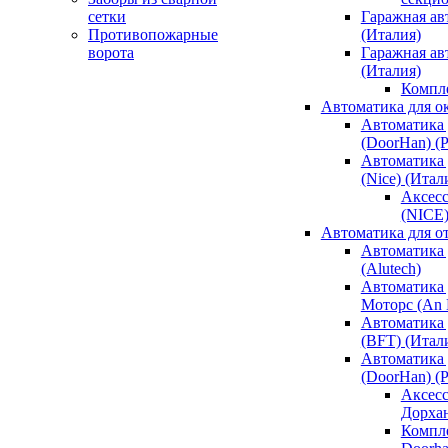
сетки
Гаражная ав
Противопожарные
(Италия)
ворота
Гаражная а
(Италия)
Компл
Автоматика для о
Автоматика 
(DoorHan) (
Автоматика 
(Nice) (Итал
Аксесс
(NICE
Автоматика для о
Автоматика 
(Alutech)
Автоматика 
Моторс (An M
Автоматика 
(BFT) (Итал
Автоматика 
(DoorHan) (
Аксесс
Дорха
Компле