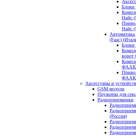
Аксесс
Блоки 
Компл
Найс 
Приво
Найс 
Автоматика
(Faac) (Итал
Блоки
Компл
ворот
Компл
ФААК
Привод
ФААК
Аксессуары и устройств
GSM модули
Пружины для сек
Радиоприемники
Радиоприемн
Радиоприем
(Россия)
Радиоприемн
Радиоприемн
Радиоприемн