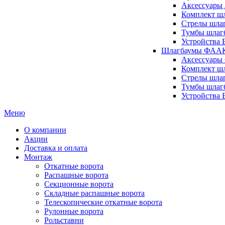
Аксессуары 
Комплект шл
Стрелы шлаг
Тумбы шлагб
Устройства 
Шлагбаумы ФААК 
Аксессуары
Комплект ш
Стрелы шла
Тумбы шлаг
Устройства
Меню
О компании
Акции
Доставка и оплата
Монтаж
Откатные ворота
Распашные ворота
Секционные ворота
Складные распашные ворота
Телескопические откатные ворота
Рулонные ворота
Рольставни