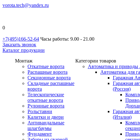
vorota.tech@yandex.ru
0
+7(495)166-52-64
Часы работы: 9.00 - 21.00
Заказать звонок
Каталог продукции
Монтаж
Категории товаров
Откатные ворота
Автоматика и приводы 
Распашные ворота
Автоматика для г
Секционные ворота
Гаражная Ав
Складные распашные
Гаражная ав
ворота
(Россия)
Телескопические
Компл
откатные ворота
Приво
Рулонные ворота
Дорхан
Рольставни
Гаражная а
Калитки и двери
(Италия)
Антивандальные
Компл
шлагбаумы
секци
Фундамент
Приво
Заборы из сварной
секци