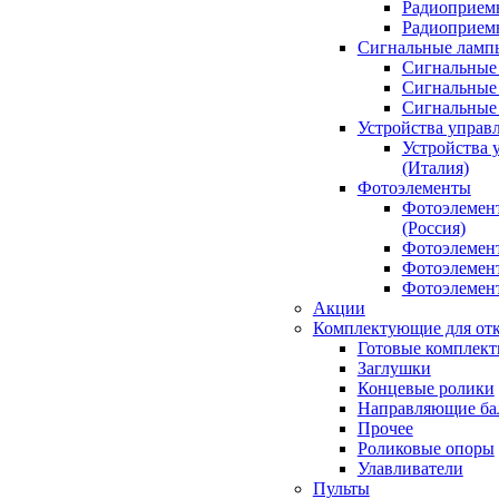
Радиоприемн
Радиоприе
Сигнальные ламп
Сигнальные 
Сигнальные 
Сигнальные
Устройства управ
Устройства 
(Италия)
Фотоэлементы
Фотоэлемен
(Россия)
Фотоэлемент
Фотоэлемент
Фотоэлемент
Акции
Комплектующие для отк
Готовые комплек
Заглушки
Концевые ролики
Направляющие ба
Прочее
Роликовые опоры
Улавливатели
Пульты