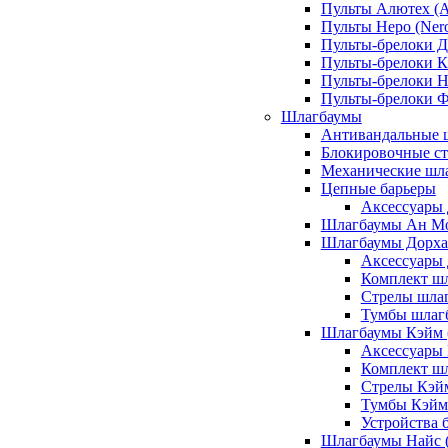
Пульты Алютех (A
Пульты Неро (Ner
Пульты-брелоки Д
Пульты-брелоки К
Пульты-брелоки Н
Пульты-брелоки 
Шлагбаумы
Антивандальные 
Блокировочные ст
Механические шл
Цепные барьеры
Аксессуары 
Шлагбаумы Ан М
Шлагбаумы Дорхан
Аксессуары 
Комплект шл
Стрелы шлаг
Тумбы шлагб
Шлагбаумы Кэйм (
Аксессуары
Комплект ш
Стрелы Кэй
Тумбы Кэйм
Устройства 
Шлагбаумы Найс (