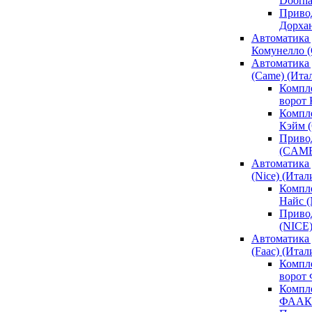
Doorh
Привод
Дорха
Автоматика 
Комунелло (
Автоматика 
(Came) (Ита
Компл
ворот
Компле
Кэйм 
Привод
(CAM
Автоматика 
(Nice) (Итал
Компле
Найс 
Привод
(NICE
Автоматика
(Faac) (Итал
Компл
ворот
Компле
ФААК