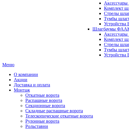
Аксессуары 
Комплект шл
Стрелы шлаг
Тумбы шлагб
Устройства 
Шлагбаумы ФААК 
Аксессуары
Комплект ш
Стрелы шла
Тумбы шлаг
Устройства
Меню
О компании
Акции
Доставка и оплата
Монтаж
Откатные ворота
Распашные ворота
Секционные ворота
Складные распашные ворота
Телескопические откатные ворота
Рулонные ворота
Рольставни