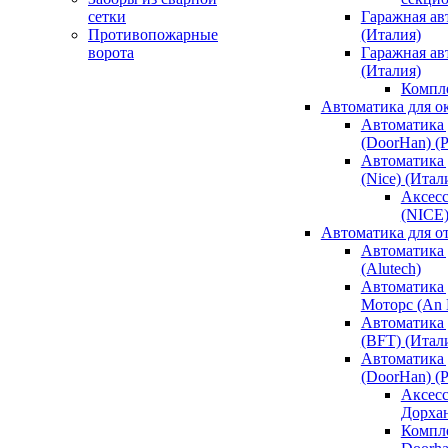
сетки
Гаражная ав
Противопожарные
(Италия)
ворота
Гаражная а
(Италия)
Компл
Автоматика для о
Автоматика 
(DoorHan) (
Автоматика 
(Nice) (Итал
Аксесс
(NICE
Автоматика для о
Автоматика 
(Alutech)
Автоматика 
Моторс (An M
Автоматика 
(BFT) (Итал
Автоматика 
(DoorHan) (
Аксесс
Дорха
Компле