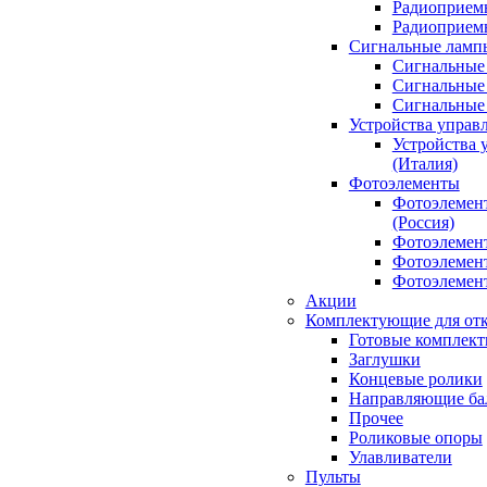
Радиоприемн
Радиоприе
Сигнальные ламп
Сигнальные 
Сигнальные 
Сигнальные
Устройства управ
Устройства 
(Италия)
Фотоэлементы
Фотоэлемен
(Россия)
Фотоэлемент
Фотоэлемент
Фотоэлемент
Акции
Комплектующие для отк
Готовые комплек
Заглушки
Концевые ролики
Направляющие ба
Прочее
Роликовые опоры
Улавливатели
Пульты