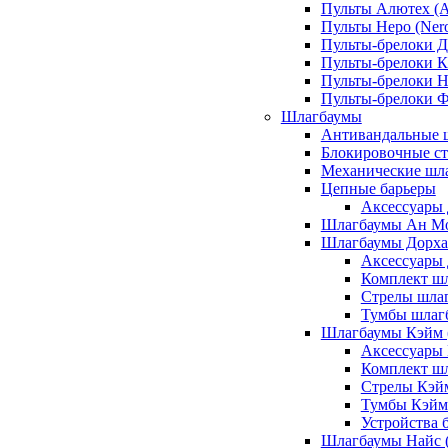
Пульты Алютех (A
Пульты Неро (Ner
Пульты-брелоки Д
Пульты-брелоки К
Пульты-брелоки Н
Пульты-брелоки 
Шлагбаумы
Антивандальные 
Блокировочные ст
Механические шл
Цепные барьеры
Аксессуары 
Шлагбаумы Ан М
Шлагбаумы Дорхан
Аксессуары 
Комплект шл
Стрелы шлаг
Тумбы шлагб
Шлагбаумы Кэйм (
Аксессуары
Комплект ш
Стрелы Кэй
Тумбы Кэйм
Устройства 
Шлагбаумы Найс (