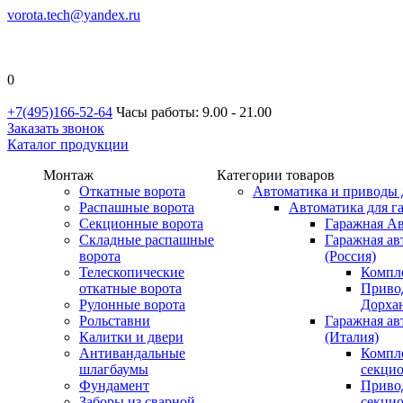
vorota.tech@yandex.ru
0
+7(495)166-52-64
Часы работы: 9.00 - 21.00
Заказать звонок
Каталог продукции
Монтаж
Категории товаров
Откатные ворота
Автоматика и приводы 
Распашные ворота
Автоматика для г
Секционные ворота
Гаражная Ав
Складные распашные
Гаражная ав
ворота
(Россия)
Телескопические
Компл
откатные ворота
Приво
Рулонные ворота
Дорхан
Рольставни
Гаражная а
Калитки и двери
(Италия)
Антивандальные
Компл
шлагбаумы
секци
Фундамент
Приво
Заборы из сварной
секци