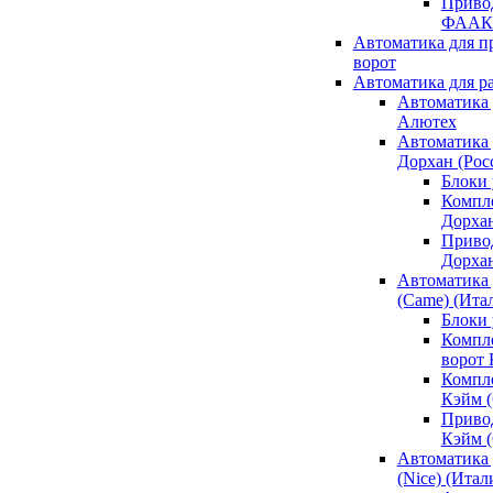
Привод
ФААК
Автоматика для 
ворот
Автоматика для р
Автоматика 
Алютех
Автоматика 
Дорхан (Рос
Блоки 
Компл
Дорха
Приво
Дорха
Автоматика 
(Came) (Ита
Блоки
Компл
ворот
Компл
Кэйм 
Приво
Кэйм 
Автоматика 
(Nice) (Итал