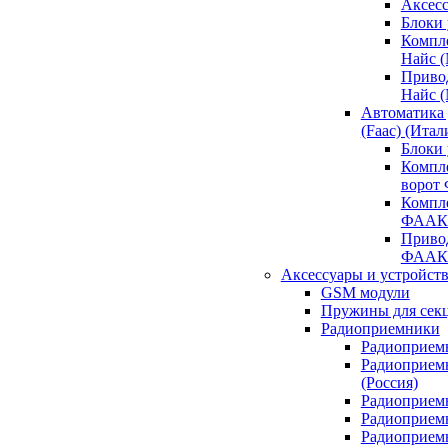
Аксесс
Блоки 
Компл
Найс 
Приво
Найс 
Автоматика
(Faac) (Итал
Блоки
Компл
ворот
Компл
ФААК
Привод
ФААК
Аксессуары и устройств
GSM модули
Пружины для сек
Радиоприемники
Радиоприемн
Радиоприем
(Россия)
Радиоприемн
Радиоприемн
Радиоприемн