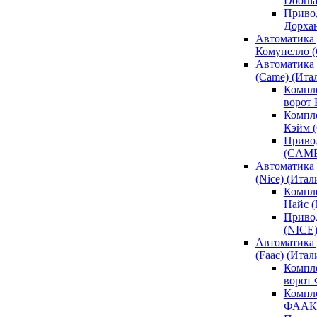
Doorh
Привод
Дорха
Автоматика 
Комунелло (
Автоматика 
(Came) (Ита
Компл
ворот
Компле
Кэйм 
Привод
(CAM
Автоматика 
(Nice) (Итал
Компле
Найс 
Привод
(NICE
Автоматика
(Faac) (Итал
Компл
ворот
Компле
ФААК