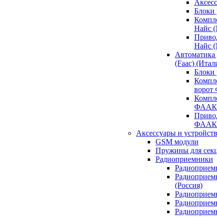
Аксесс
Блоки 
Компл
Найс 
Приво
Найс 
Автоматика
(Faac) (Итал
Блоки
Компл
ворот
Компл
ФААК
Привод
ФААК
Аксессуары и устройств
GSM модули
Пружины для сек
Радиоприемники
Радиоприемн
Радиоприем
(Россия)
Радиоприемн
Радиоприемн
Радиоприемн