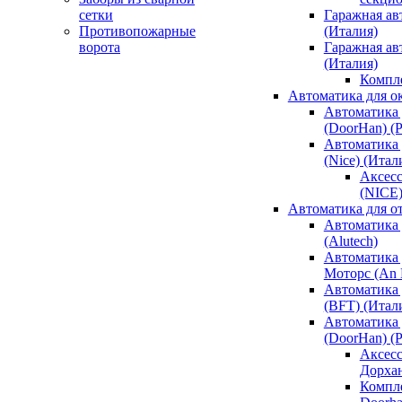
сетки
Гаражная ав
Противопожарные
(Италия)
ворота
Гаражная а
(Италия)
Компл
Автоматика для о
Автоматика 
(DoorHan) (
Автоматика 
(Nice) (Итал
Аксесс
(NICE
Автоматика для о
Автоматика 
(Alutech)
Автоматика 
Моторс (An M
Автоматика 
(BFT) (Итал
Автоматика 
(DoorHan) (
Аксесс
Дорха
Компле