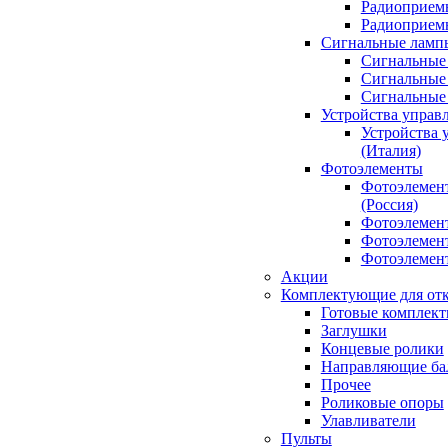
Радиоприемн
Радиоприе
Сигнальные ламп
Сигнальные 
Сигнальные 
Сигнальные
Устройства управ
Устройства 
(Италия)
Фотоэлементы
Фотоэлемен
(Россия)
Фотоэлемент
Фотоэлемент
Фотоэлемент
Акции
Комплектующие для отк
Готовые комплек
Заглушки
Концевые ролики
Направляющие ба
Прочее
Роликовые опоры
Улавливатели
Пульты