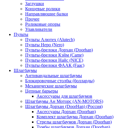
Заглушки
Концевые ролики
Направляющие балки
Прочее
Роликовые опоры
Улавливатели
Пульты
Пульты Алютех (Alutech)
Пульты Неро (Nero)
Пульты-брелоки Дорхан (Doorhan)
Пульты-брелоки Кэйм (Came)
Пульты-брелоки Найс (NICE)
Пульты-брелоки ФААК (Faac)
Шлагбаумы
Антивандальные шлагбаумы
Блокировочные столбы (болларды)
Механические шлагбаумы
Цепные барьеры
Аксессуары для шлагбаумов
Шлагбаумы Ан Моторс (AN-MOTORS)
Шлагбаумы Дорхан (DoorHan) (Россия)
Аксессуары Дорхан (Doorhan)
Комплект шлагбаума Дорхан (Doorhan)
Стрелы шлагбаумов Дорхан (Doorhan)
Тумбы шлагбаумов Дорхан (Doorhan)