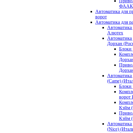
Привод
ФААК
Автоматика для 
ворот
Автоматика для р
Автоматика 
Алютех
Автоматика 
Дорхан (Рос
Блоки 
Компл
Дорха
Приво
Дорха
Автоматика 
(Came) (Ита
Блоки
Компл
ворот
Компл
Кэйм 
Приво
Кэйм 
Автоматика 
(Nice) (Итал