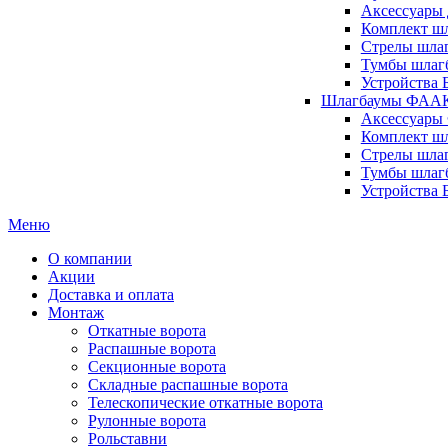
Аксессуары 
Комплект шл
Стрелы шлаг
Тумбы шлагб
Устройства 
Шлагбаумы ФААК 
Аксессуары
Комплект ш
Стрелы шла
Тумбы шлаг
Устройства
Меню
О компании
Акции
Доставка и оплата
Монтаж
Откатные ворота
Распашные ворота
Секционные ворота
Складные распашные ворота
Телескопические откатные ворота
Рулонные ворота
Рольставни