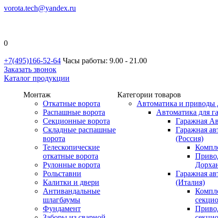
vorota.tech@yandex.ru
0
+7(495)166-52-64
Часы работы: 9.00 - 21.00
Заказать звонок
Каталог продукции
Монтаж
Категории товаров
Откатные ворота
Автоматика и приводы 
Распашные ворота
Автоматика для г
Секционные ворота
Гаражная Ав
Складные распашные
Гаражная ав
ворота
(Россия)
Телескопические
Компл
откатные ворота
Приво
Рулонные ворота
Дорхан
Рольставни
Гаражная а
Калитки и двери
(Италия)
Антивандальные
Компл
шлагбаумы
секци
Фундамент
Приво
Заборы из сварной
секци