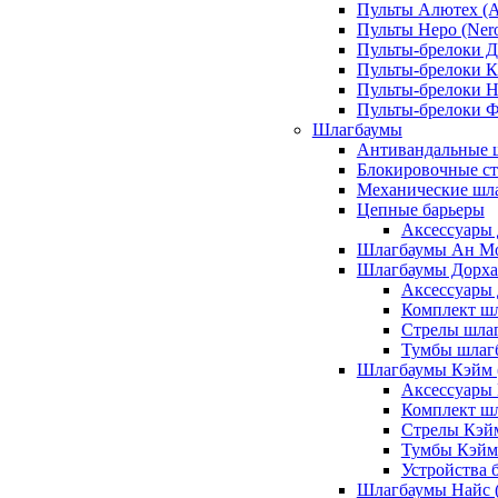
Пульты Алютех (A
Пульты Неро (Ner
Пульты-брелоки Д
Пульты-брелоки К
Пульты-брелоки Н
Пульты-брелоки 
Шлагбаумы
Антивандальные 
Блокировочные ст
Механические шл
Цепные барьеры
Аксессуары 
Шлагбаумы Ан М
Шлагбаумы Дорхан
Аксессуары 
Комплект шл
Стрелы шлаг
Тумбы шлагб
Шлагбаумы Кэйм (
Аксессуары
Комплект ш
Стрелы Кэй
Тумбы Кэйм
Устройства 
Шлагбаумы Найс (