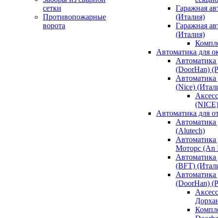
сетки
Гаражная ав
Противопожарные
(Италия)
ворота
Гаражная а
(Италия)
Компл
Автоматика для о
Автоматика 
(DoorHan) (
Автоматика 
(Nice) (Итал
Аксесс
(NICE
Автоматика для о
Автоматика 
(Alutech)
Автоматика 
Моторс (An M
Автоматика 
(BFT) (Итал
Автоматика 
(DoorHan) (
Аксесс
Дорха
Компле