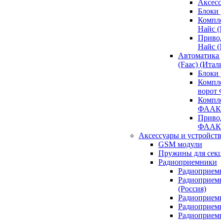
Аксесс
Блоки 
Компл
Найс 
Приво
Найс 
Автоматика
(Faac) (Итал
Блоки
Компл
ворот
Компл
ФААК
Привод
ФААК
Аксессуары и устройств
GSM модули
Пружины для сек
Радиоприемники
Радиоприемн
Радиоприем
(Россия)
Радиоприемн
Радиоприемн
Радиоприемн