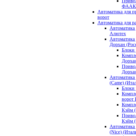
Привод
ФААК
Автоматика для 
ворот
Автоматика для р
Автоматика 
Алютех
Автоматика 
Дорхан (Рос
Блоки 
Компл
Дорха
Приво
Дорха
Автоматика 
(Came) (Ита
Блоки
Компл
ворот
Компл
Кэйм 
Приво
Кэйм 
Автоматика 
(Nice) (Итал