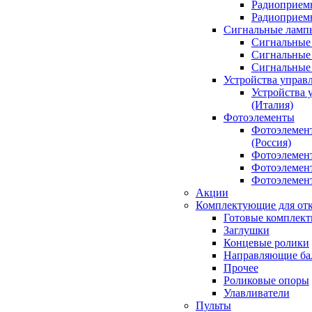
Радиоприемн
Радиоприе
Сигнальные ламп
Сигнальные 
Сигнальные 
Сигнальные
Устройства управ
Устройства 
(Италия)
Фотоэлементы
Фотоэлемен
(Россия)
Фотоэлемент
Фотоэлемент
Фотоэлемент
Акции
Комплектующие для отк
Готовые комплек
Заглушки
Концевые ролики
Направляющие ба
Прочее
Роликовые опоры
Улавливатели
Пульты