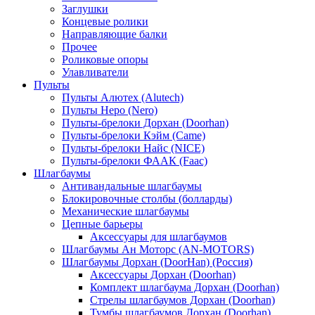
Заглушки
Концевые ролики
Направляющие балки
Прочее
Роликовые опоры
Улавливатели
Пульты
Пульты Алютех (Alutech)
Пульты Неро (Nero)
Пульты-брелоки Дорхан (Doorhan)
Пульты-брелоки Кэйм (Came)
Пульты-брелоки Найс (NICE)
Пульты-брелоки ФААК (Faac)
Шлагбаумы
Антивандальные шлагбаумы
Блокировочные столбы (болларды)
Механические шлагбаумы
Цепные барьеры
Аксессуары для шлагбаумов
Шлагбаумы Ан Моторс (AN-MOTORS)
Шлагбаумы Дорхан (DoorHan) (Россия)
Аксессуары Дорхан (Doorhan)
Комплект шлагбаума Дорхан (Doorhan)
Стрелы шлагбаумов Дорхан (Doorhan)
Тумбы шлагбаумов Дорхан (Doorhan)