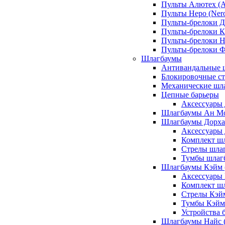
Пульты Алютех (A
Пульты Неро (Ner
Пульты-брелоки Д
Пульты-брелоки К
Пульты-брелоки Н
Пульты-брелоки 
Шлагбаумы
Антивандальные 
Блокировочные ст
Механические шл
Цепные барьеры
Аксессуары 
Шлагбаумы Ан М
Шлагбаумы Дорхан
Аксессуары 
Комплект шл
Стрелы шлаг
Тумбы шлагб
Шлагбаумы Кэйм (
Аксессуары
Комплект ш
Стрелы Кэй
Тумбы Кэйм
Устройства 
Шлагбаумы Найс (