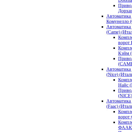
Doorh
Привод
Дорха
Автоматика 
Комунелло (
Автоматика 
(Came) (Ита
Компл
ворот
Компле
Кэйм 
Привод
(CAM
Автоматика 
(Nice) (Итал
Компле
Найс 
Привод
(NICE
Автоматика
(Faac) (Итал
Компл
ворот
Компле
ФААК