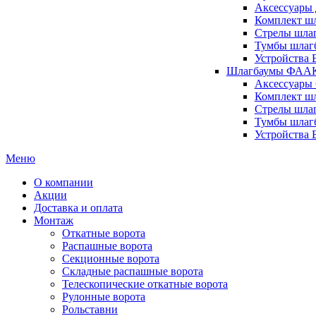
Аксессуары 
Комплект шл
Стрелы шлаг
Тумбы шлагб
Устройства 
Шлагбаумы ФААК 
Аксессуары
Комплект ш
Стрелы шла
Тумбы шлаг
Устройства
Меню
О компании
Акции
Доставка и оплата
Монтаж
Откатные ворота
Распашные ворота
Секционные ворота
Складные распашные ворота
Телескопические откатные ворота
Рулонные ворота
Рольставни