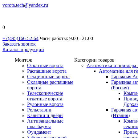
vorota.tech@yandex.ru
0
+7(495)166-52-64
Часы работы: 9.00 - 21.00
Заказать звонок
Каталог продукции
Монтаж
Категории товаров
Откатные ворота
Автоматика и приводы 
Распашные ворота
Автоматика для г
Секционные ворота
Гаражная Ав
Складные распашные
Гаражная ав
ворота
(Россия)
Телескопические
Компл
откатные ворота
Приво
Рулонные ворота
Дорхан
Рольставни
Гаражная а
Калитки и двери
(Италия)
Антивандальные
Компл
шлагбаумы
секци
Фундамент
Приво
Заборы из сварной
секци