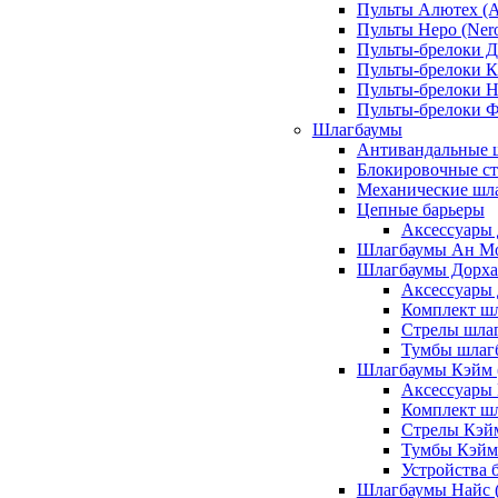
Пульты Алютех (A
Пульты Неро (Ner
Пульты-брелоки Д
Пульты-брелоки К
Пульты-брелоки Н
Пульты-брелоки 
Шлагбаумы
Антивандальные 
Блокировочные ст
Механические шл
Цепные барьеры
Аксессуары 
Шлагбаумы Ан М
Шлагбаумы Дорхан
Аксессуары 
Комплект шл
Стрелы шлаг
Тумбы шлагб
Шлагбаумы Кэйм (
Аксессуары
Комплект ш
Стрелы Кэй
Тумбы Кэйм
Устройства 
Шлагбаумы Найс (