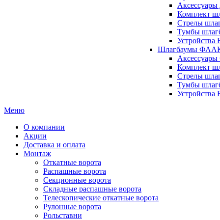
Аксессуары 
Комплект шл
Стрелы шлаг
Тумбы шлагб
Устройства 
Шлагбаумы ФААК 
Аксессуары
Комплект ш
Стрелы шла
Тумбы шлаг
Устройства
Меню
О компании
Акции
Доставка и оплата
Монтаж
Откатные ворота
Распашные ворота
Секционные ворота
Складные распашные ворота
Телескопические откатные ворота
Рулонные ворота
Рольставни