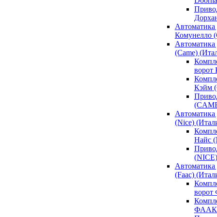
Doorh
Привод
Дорха
Автоматика 
Комунелло (
Автоматика 
(Came) (Ита
Компл
ворот
Компле
Кэйм 
Привод
(CAM
Автоматика 
(Nice) (Итал
Компле
Найс 
Привод
(NICE
Автоматика
(Faac) (Итал
Компл
ворот
Компле
ФААК