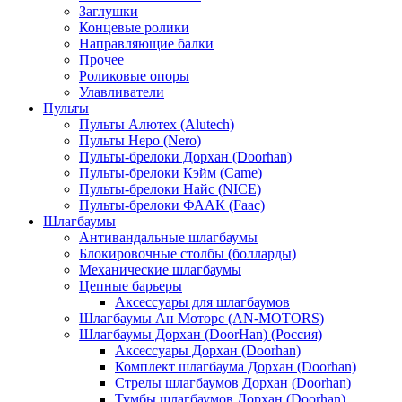
Заглушки
Концевые ролики
Направляющие балки
Прочее
Роликовые опоры
Улавливатели
Пульты
Пульты Алютех (Alutech)
Пульты Неро (Nero)
Пульты-брелоки Дорхан (Doorhan)
Пульты-брелоки Кэйм (Came)
Пульты-брелоки Найс (NICE)
Пульты-брелоки ФААК (Faac)
Шлагбаумы
Антивандальные шлагбаумы
Блокировочные столбы (болларды)
Механические шлагбаумы
Цепные барьеры
Аксессуары для шлагбаумов
Шлагбаумы Ан Моторс (AN-MOTORS)
Шлагбаумы Дорхан (DoorHan) (Россия)
Аксессуары Дорхан (Doorhan)
Комплект шлагбаума Дорхан (Doorhan)
Стрелы шлагбаумов Дорхан (Doorhan)
Тумбы шлагбаумов Дорхан (Doorhan)