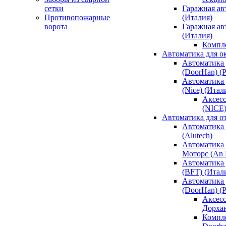
сетки
Гаражная ав
Противопожарные
(Италия)
ворота
Гаражная а
(Италия)
Компл
Автоматика для о
Автоматика 
(DoorHan) (
Автоматика 
(Nice) (Итал
Аксесс
(NICE
Автоматика для о
Автоматика 
(Alutech)
Автоматика 
Моторс (An M
Автоматика 
(BFT) (Итал
Автоматика 
(DoorHan) (
Аксесс
Дорха
Компле