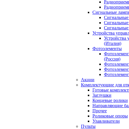
Радиоприемн
Радиоприе
Сигнальные ламп
Сигнальные 
Сигнальные 
Сигнальные
Устройства управ
Устройства 
(Италия)
Фотоэлементы
Фотоэлемен
(Россия)
Фотоэлемент
Фотоэлемент
Фотоэлемент
Акции
Комплектующие для отк
Готовые комплек
Заглушки
Концевые ролики
Направляющие ба
Прочее
Роликовые опоры
Улавливатели
Пульты