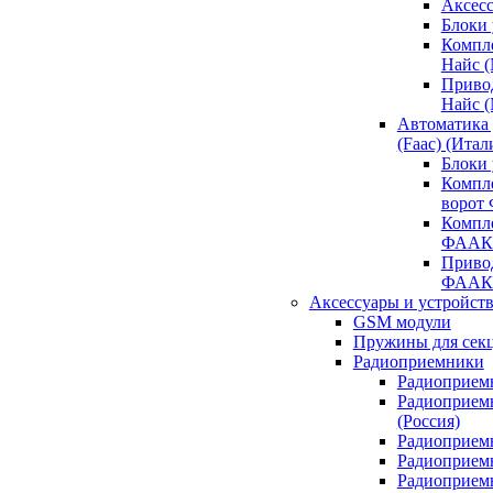
Аксесс
Блоки 
Компл
Найс 
Приво
Найс 
Автоматика
(Faac) (Итал
Блоки
Компл
ворот
Компл
ФААК
Привод
ФААК
Аксессуары и устройств
GSM модули
Пружины для сек
Радиоприемники
Радиоприемн
Радиоприем
(Россия)
Радиоприемн
Радиоприемн
Радиоприемн