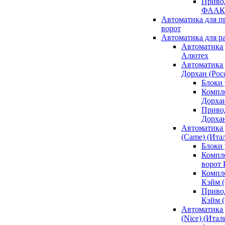
Привод
ФААК
Автоматика для 
ворот
Автоматика для р
Автоматика 
Алютех
Автоматика 
Дорхан (Рос
Блоки 
Компл
Дорха
Приво
Дорха
Автоматика 
(Came) (Ита
Блоки
Компл
ворот
Компл
Кэйм 
Приво
Кэйм 
Автоматика 
(Nice) (Итал