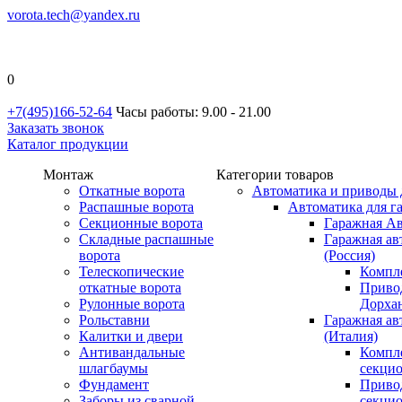
vorota.tech@yandex.ru
0
+7(495)166-52-64
Часы работы: 9.00 - 21.00
Заказать звонок
Каталог продукции
Монтаж
Категории товаров
Откатные ворота
Автоматика и приводы 
Распашные ворота
Автоматика для г
Секционные ворота
Гаражная Ав
Складные распашные
Гаражная ав
ворота
(Россия)
Телескопические
Компл
откатные ворота
Приво
Рулонные ворота
Дорхан
Рольставни
Гаражная а
Калитки и двери
(Италия)
Антивандальные
Компл
шлагбаумы
секци
Фундамент
Приво
Заборы из сварной
секци