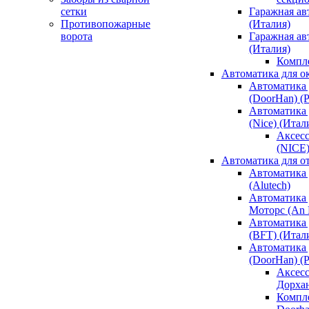
сетки
Гаражная ав
Противопожарные
(Италия)
ворота
Гаражная а
(Италия)
Компл
Автоматика для о
Автоматика 
(DoorHan) (
Автоматика 
(Nice) (Итал
Аксесс
(NICE
Автоматика для о
Автоматика 
(Alutech)
Автоматика 
Моторс (An M
Автоматика 
(BFT) (Итал
Автоматика 
(DoorHan) (
Аксесс
Дорха
Компле