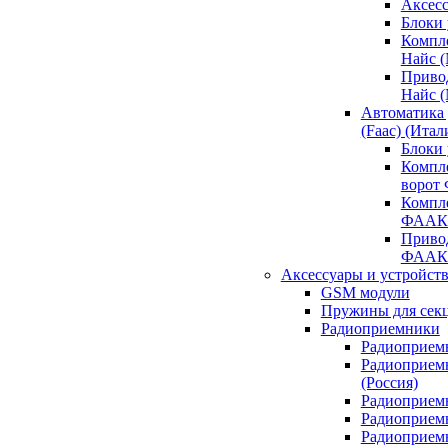
Аксесс
Блоки 
Компл
Найс 
Приво
Найс 
Автоматика
(Faac) (Итал
Блоки
Компл
ворот
Компл
ФААК
Привод
ФААК
Аксессуары и устройств
GSM модули
Пружины для сек
Радиоприемники
Радиоприемн
Радиоприем
(Россия)
Радиоприемн
Радиоприемн
Радиоприемн