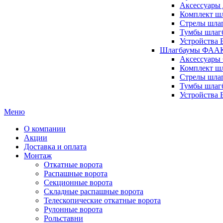
Аксессуары 
Комплект шл
Стрелы шлаг
Тумбы шлагб
Устройства 
Шлагбаумы ФААК 
Аксессуары
Комплект ш
Стрелы шла
Тумбы шлаг
Устройства
Меню
О компании
Акции
Доставка и оплата
Монтаж
Откатные ворота
Распашные ворота
Секционные ворота
Складные распашные ворота
Телескопические откатные ворота
Рулонные ворота
Рольставни