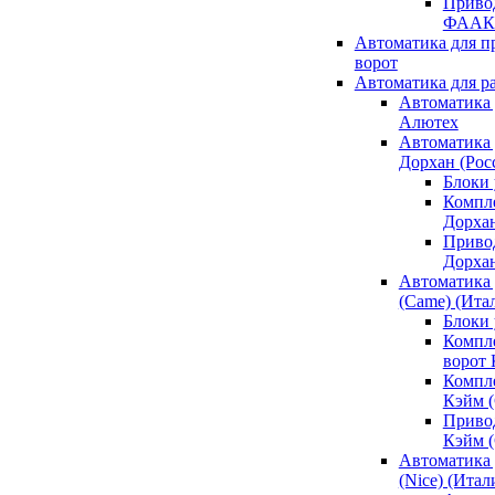
Привод
ФААК
Автоматика для 
ворот
Автоматика для р
Автоматика 
Алютех
Автоматика 
Дорхан (Рос
Блоки 
Компл
Дорха
Приво
Дорха
Автоматика 
(Came) (Ита
Блоки
Компл
ворот
Компл
Кэйм 
Приво
Кэйм 
Автоматика 
(Nice) (Итал