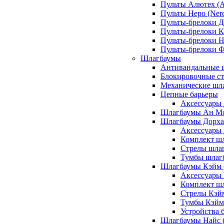
Пульты Алютех (A
Пульты Неро (Ner
Пульты-брелоки Д
Пульты-брелоки К
Пульты-брелоки Н
Пульты-брелоки 
Шлагбаумы
Антивандальные 
Блокировочные ст
Механические шл
Цепные барьеры
Аксессуары 
Шлагбаумы Ан М
Шлагбаумы Дорхан
Аксессуары 
Комплект шл
Стрелы шлаг
Тумбы шлагб
Шлагбаумы Кэйм (
Аксессуары
Комплект ш
Стрелы Кэй
Тумбы Кэйм
Устройства 
Шлагбаумы Найс (