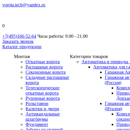
vorota.tech@yandex.ru
0
+7(495)166-52-64
Часы работы: 9.00 - 21.00
Заказать звонок
Каталог продукции
Монтаж
Категории товаров
Откатные ворота
Автоматика и приводы 
Распашные ворота
Автоматика для г
Секционные ворота
Гаражная Ав
Складные распашные
Гаражная ав
ворота
(Россия)
Телескопические
Компл
откатные ворота
Приво
Рулонные ворота
Дорхан
Рольставни
Гаражная а
Калитки и двери
(Италия)
Антивандальные
Компл
шлагбаумы
секци
Фундамент
Приво
Заборы из сварной
секци