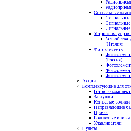
Радиоприемн
Радиоприе
Сигнальные ламп
Сигнальные 
Сигнальные 
Сигнальные
Устройства управ
Устройства 
(Италия)
Фотоэлементы
Фотоэлемен
(Россия)
Фотоэлемент
Фотоэлемент
Фотоэлемент
Акции
Комплектующие для отк
Готовые комплек
Заглушки
Концевые ролики
Направляющие ба
Прочее
Роликовые опоры
Улавливатели
Пульты