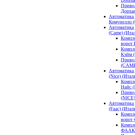
Doorh
Привод
Дорха
Автоматика 
Комунелло (
Автоматика 
(Came) (Ита
Компл
ворот
Компле
Кэйм 
Привод
(CAM
Автоматика 
(Nice) (Итал
Компле
Найс 
Привод
(NICE
Автоматика
(Faac) (Итал
Компл
ворот
Компле
ФААК