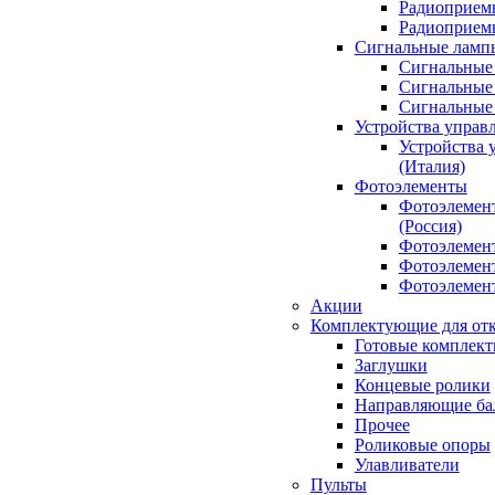
Радиоприемн
Радиоприе
Сигнальные ламп
Сигнальные 
Сигнальные 
Сигнальные
Устройства управ
Устройства 
(Италия)
Фотоэлементы
Фотоэлемен
(Россия)
Фотоэлемент
Фотоэлемент
Фотоэлемент
Акции
Комплектующие для отк
Готовые комплек
Заглушки
Концевые ролики
Направляющие ба
Прочее
Роликовые опоры
Улавливатели
Пульты