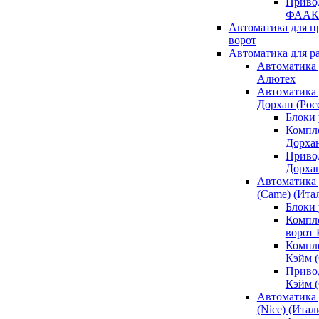
Привод
ФААК
Автоматика для 
ворот
Автоматика для р
Автоматика 
Алютех
Автоматика 
Дорхан (Рос
Блоки 
Компл
Дорха
Приво
Дорха
Автоматика 
(Came) (Ита
Блоки
Компл
ворот
Компл
Кэйм 
Приво
Кэйм 
Автоматика 
(Nice) (Итал