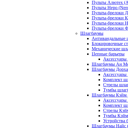
Пульты Алютех (A
Пульты Неро (Ner
Пульты-брелоки Д
Пульты-брелоки К
Пульты-брелоки Н
Пульты-брелоки 
Шлагбаумы
Антивандальные 
Блокировочные ст
Механические шл
Цепные барьеры
Аксессуары 
Шлагбаумы Ан М
Шлагбаумы Дорхан
Аксессуары 
Комплект шл
Стрелы шлаг
Тумбы шлагб
Шлагбаумы Кэйм (
Аксессуары
Комплект ш
Стрелы Кэй
Тумбы Кэйм
Устройства 
Шлагбаумы Найс (