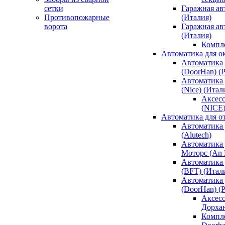
сетки
Гаражная ав
Противопожарные
(Италия)
ворота
Гаражная а
(Италия)
Компл
Автоматика для о
Автоматика 
(DoorHan) (
Автоматика 
(Nice) (Итал
Аксесс
(NICE
Автоматика для о
Автоматика 
(Alutech)
Автоматика 
Моторс (An M
Автоматика 
(BFT) (Итал
Автоматика 
(DoorHan) (
Аксесс
Дорха
Компле