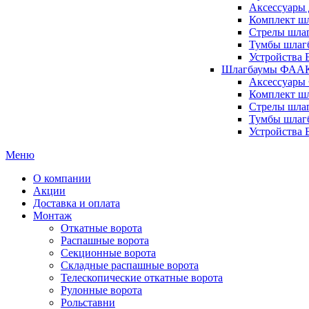
Аксессуары 
Комплект шл
Стрелы шлаг
Тумбы шлагб
Устройства 
Шлагбаумы ФААК 
Аксессуары
Комплект ш
Стрелы шла
Тумбы шлаг
Устройства
Меню
О компании
Акции
Доставка и оплата
Монтаж
Откатные ворота
Распашные ворота
Секционные ворота
Складные распашные ворота
Телескопические откатные ворота
Рулонные ворота
Рольставни