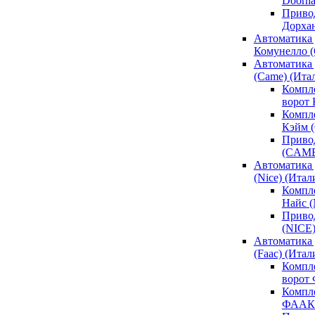
Doorh
Привод
Дорха
Автоматика 
Комунелло (
Автоматика 
(Came) (Ита
Компл
ворот
Компле
Кэйм 
Привод
(CAM
Автоматика 
(Nice) (Итал
Компле
Найс 
Привод
(NICE
Автоматика
(Faac) (Итал
Компл
ворот
Компле
ФААК