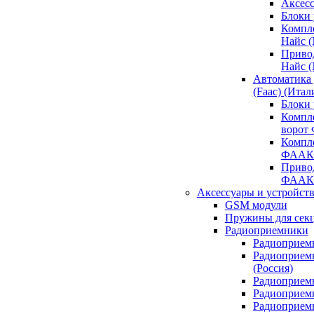
Аксесс
Блоки 
Компл
Найс 
Приво
Найс 
Автоматика
(Faac) (Итал
Блоки
Компл
ворот
Компл
ФААК
Привод
ФААК
Аксессуары и устройств
GSM модули
Пружины для сек
Радиоприемники
Радиоприемн
Радиоприем
(Россия)
Радиоприемн
Радиоприемн
Радиоприемн