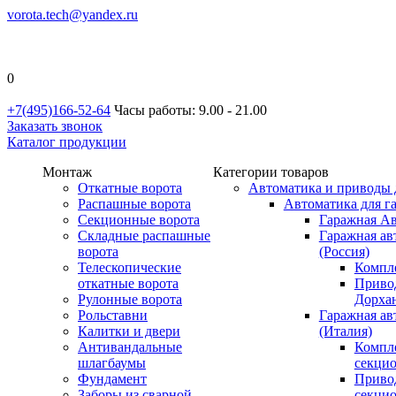
vorota.tech@yandex.ru
0
+7(495)166-52-64
Часы работы: 9.00 - 21.00
Заказать звонок
Каталог продукции
Монтаж
Категории товаров
Откатные ворота
Автоматика и приводы 
Распашные ворота
Автоматика для г
Секционные ворота
Гаражная Ав
Складные распашные
Гаражная ав
ворота
(Россия)
Телескопические
Компл
откатные ворота
Приво
Рулонные ворота
Дорхан
Рольставни
Гаражная а
Калитки и двери
(Италия)
Антивандальные
Компл
шлагбаумы
секци
Фундамент
Приво
Заборы из сварной
секци