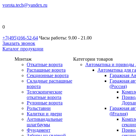
vorota.tech@yandex.ru
0
+7(495)166-52-64
Часы работы: 9.00 - 21.00
Заказать звонок
Каталог продукции
Монтаж
Категории товаров
Откатные ворота
Автоматика и приводы 
Распашные ворота
Автоматика для г
Секционные ворота
Гаражная Ав
Складные распашные
Гаражная ав
ворота
(Россия)
Телескопические
Компл
откатные ворота
Приво
Рулонные ворота
Дорхан
Рольставни
Гаражная а
Калитки и двери
(Италия)
Антивандальные
Компл
шлагбаумы
секци
Фундамент
Приво
Заборы из сварной
секци