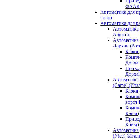
Привод
ФААК
Автоматика для 
ворот
Автоматика для р
Автоматика 
Алютех
Автоматика 
Дорхан (Рос
Блоки 
Компл
Дорха
Приво
Дорха
Автоматика 
(Came) (Ита
Блоки
Компл
ворот
Компл
Кэйм 
Приво
Кэйм 
Автоматика 
(Nice) (Итал