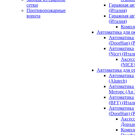
сетки
Гаражная ав
Противопожарные
(Италия)
ворота
Гаражная а
(Италия)
Компл
Автоматика для о
Автоматика 
(DoorHan) (
Автоматика 
(Nice) (Итал
Аксесс
(NICE
Автоматика для о
Автоматика 
(Alutech)
Автоматика 
Моторс (An M
Автоматика 
(BFT) (Итал
Автоматика 
(DoorHan) (
Аксесс
Дорха
Компле