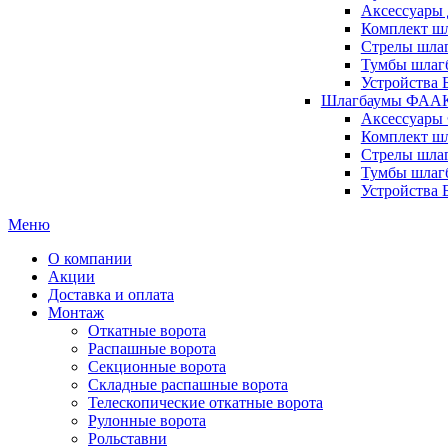
Аксессуары 
Комплект шл
Стрелы шлаг
Тумбы шлагб
Устройства 
Шлагбаумы ФААК 
Аксессуары
Комплект ш
Стрелы шла
Тумбы шлаг
Устройства
Меню
О компании
Акции
Доставка и оплата
Монтаж
Откатные ворота
Распашные ворота
Секционные ворота
Складные распашные ворота
Телескопические откатные ворота
Рулонные ворота
Рольставни