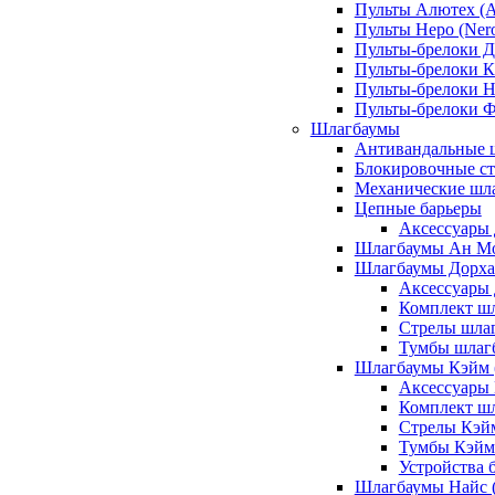
Пульты Алютех (A
Пульты Неро (Ner
Пульты-брелоки Д
Пульты-брелоки К
Пульты-брелоки Н
Пульты-брелоки 
Шлагбаумы
Антивандальные 
Блокировочные ст
Механические шл
Цепные барьеры
Аксессуары 
Шлагбаумы Ан М
Шлагбаумы Дорхан
Аксессуары 
Комплект шл
Стрелы шлаг
Тумбы шлагб
Шлагбаумы Кэйм (
Аксессуары
Комплект ш
Стрелы Кэй
Тумбы Кэйм
Устройства 
Шлагбаумы Найс (