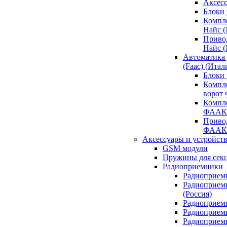
Аксесс
Блоки 
Компл
Найс 
Приво
Найс 
Автоматика
(Faac) (Итал
Блоки
Компл
ворот
Компл
ФААК
Привод
ФААК
Аксессуары и устройств
GSM модули
Пружины для сек
Радиоприемники
Радиоприемн
Радиоприем
(Россия)
Радиоприемн
Радиоприемн
Радиоприемн