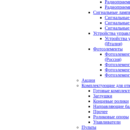
Радиоприемн
Радиоприе
Сигнальные ламп
Сигнальные 
Сигнальные 
Сигнальные
Устройства управ
Устройства 
(Италия)
Фотоэлементы
Фотоэлемен
(Россия)
Фотоэлемент
Фотоэлемент
Фотоэлемент
Акции
Комплектующие для отк
Готовые комплек
Заглушки
Концевые ролики
Направляющие ба
Прочее
Роликовые опоры
Улавливатели
Пульты