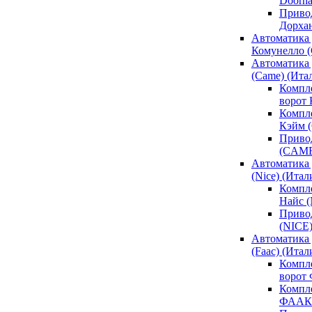
Doorh
Привод
Дорха
Автоматика 
Комунелло (
Автоматика 
(Came) (Ита
Компл
ворот
Компле
Кэйм 
Привод
(CAM
Автоматика 
(Nice) (Итал
Компле
Найс 
Привод
(NICE
Автоматика
(Faac) (Итал
Компл
ворот
Компле
ФААК