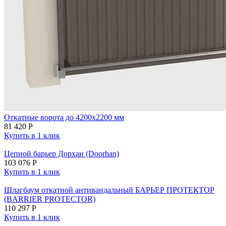
Откатные ворота до 4200х2200 мм
81 420
Р
Купить в 1 клик
Цепной барьер Дорхан (Doorhan)
103 076
Р
Купить в 1 клик
Шлагбаум откатной антивандальный БАРЬЕР ПРОТЕКТОР
(BARRIER PROTECTOR)
110 297
Р
Купить в 1 клик