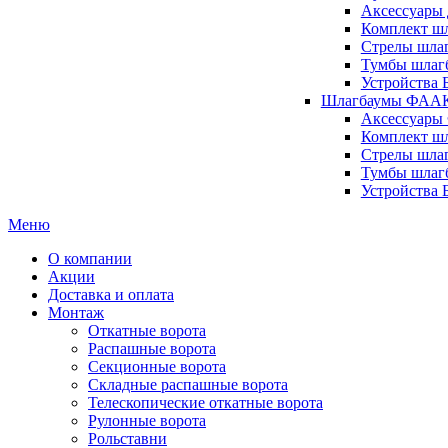
Аксессуары 
Комплект шл
Стрелы шлаг
Тумбы шлагб
Устройства 
Шлагбаумы ФААК 
Аксессуары
Комплект ш
Стрелы шла
Тумбы шлаг
Устройства
Меню
О компании
Акции
Доставка и оплата
Монтаж
Откатные ворота
Распашные ворота
Секционные ворота
Складные распашные ворота
Телескопические откатные ворота
Рулонные ворота
Рольставни