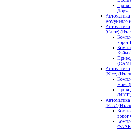
Doorh
Привод
Дорха
Автоматика 
Комунелло (
Автоматика 
(Came) (Ита
Компл
ворот
Компле
Кэйм 
Привод
(CAM
Автоматика 
(Nice) (Итал
Компле
Найс 
Привод
(NICE
Автоматика
(Faac) (Итал
Компл
ворот
Компле
ФААК