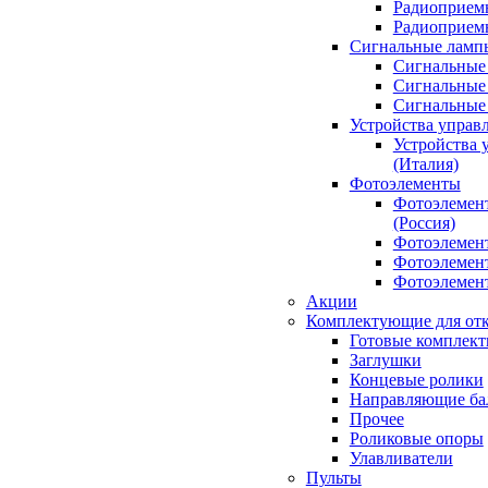
Радиоприемн
Радиоприе
Сигнальные ламп
Сигнальные 
Сигнальные 
Сигнальные
Устройства управ
Устройства 
(Италия)
Фотоэлементы
Фотоэлемен
(Россия)
Фотоэлемент
Фотоэлемент
Фотоэлемент
Акции
Комплектующие для отк
Готовые комплек
Заглушки
Концевые ролики
Направляющие ба
Прочее
Роликовые опоры
Улавливатели
Пульты