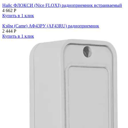
Найс ФЛОКСИ (Nice FLOXI) радиоприемник встраиваемый
4 662
Р
Купить в 1 клик
Кэйм (Came) АФ43РУ (AF43RU) радиоприемник
2 444
Р
Купить в 1 клик