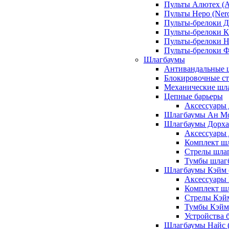
Пульты Алютех (A
Пульты Неро (Ner
Пульты-брелоки Д
Пульты-брелоки К
Пульты-брелоки Н
Пульты-брелоки 
Шлагбаумы
Антивандальные 
Блокировочные ст
Механические шл
Цепные барьеры
Аксессуары 
Шлагбаумы Ан М
Шлагбаумы Дорхан
Аксессуары 
Комплект шл
Стрелы шлаг
Тумбы шлагб
Шлагбаумы Кэйм (
Аксессуары
Комплект ш
Стрелы Кэй
Тумбы Кэйм
Устройства 
Шлагбаумы Найс (