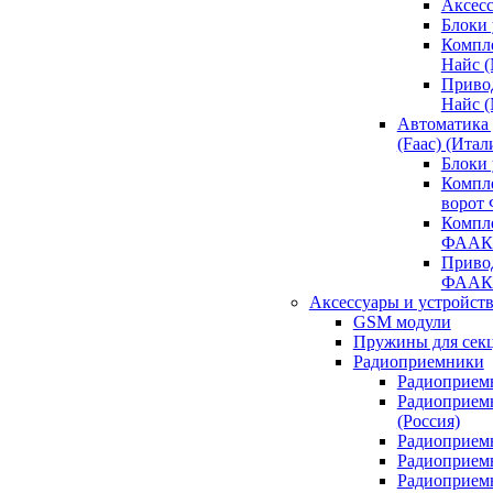
Аксесс
Блоки 
Компл
Найс 
Приво
Найс 
Автоматика
(Faac) (Итал
Блоки
Компл
ворот
Компл
ФААК
Привод
ФААК
Аксессуары и устройств
GSM модули
Пружины для сек
Радиоприемники
Радиоприемн
Радиоприем
(Россия)
Радиоприемн
Радиоприемн
Радиоприемн