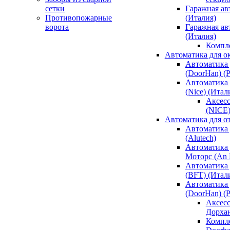
сетки
Гаражная ав
Противопожарные
(Италия)
ворота
Гаражная а
(Италия)
Компл
Автоматика для о
Автоматика 
(DoorHan) (
Автоматика 
(Nice) (Итал
Аксесс
(NICE
Автоматика для о
Автоматика 
(Alutech)
Автоматика 
Моторс (An M
Автоматика 
(BFT) (Итал
Автоматика 
(DoorHan) (
Аксесс
Дорха
Компле