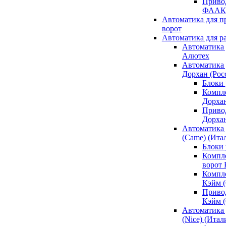
Привод
ФААК
Автоматика для 
ворот
Автоматика для р
Автоматика 
Алютех
Автоматика 
Дорхан (Рос
Блоки 
Компл
Дорха
Приво
Дорха
Автоматика 
(Came) (Ита
Блоки
Компл
ворот
Компл
Кэйм 
Приво
Кэйм 
Автоматика 
(Nice) (Итал