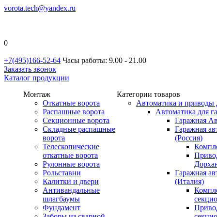
vorota.tech@yandex.ru
0
+7(495)166-52-64
Часы работы: 9.00 - 21.00
Заказать звонок
Каталог продукции
Монтаж
Категории товаров
Откатные ворота
Автоматика и приводы 
Распашные ворота
Автоматика для г
Секционные ворота
Гаражная Ав
Складные распашные
Гаражная ав
ворота
(Россия)
Телескопические
Компл
откатные ворота
Приво
Рулонные ворота
Дорхан
Рольставни
Гаражная а
Калитки и двери
(Италия)
Антивандальные
Компл
шлагбаумы
секци
Фундамент
Приво
Заборы из сварной
секци